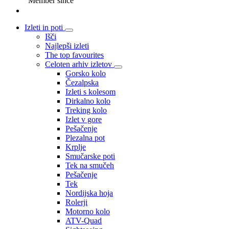
Member since
Izleti in poti
Išči
Najlepši izleti
The top favourites
Celoten arhiv izletov
Gorsko kolo
Čezalpska
Izleti s kolesom
Dirkalno kolo
Treking kolo
Izlet v gore
Pešačenje
Plezalna pot
Krplje
Smučarske poti
Tek na smučeh
Pešačenje
Tek
Nordijska hoja
Rolerji
Motorno kolo
ATV-Quad