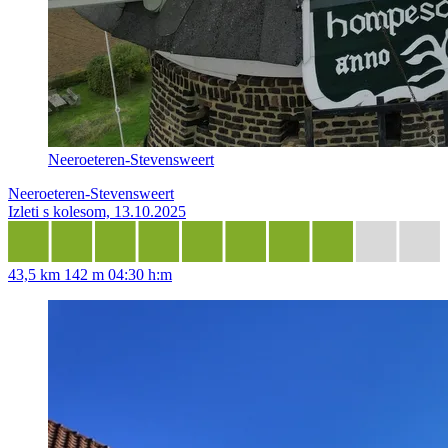
Neeroeteren-Stevensweert
Neeroeteren-Stevensweert
Izleti s kolesom, 13.10.2025
43,5 km
142 m
04:30 h:m