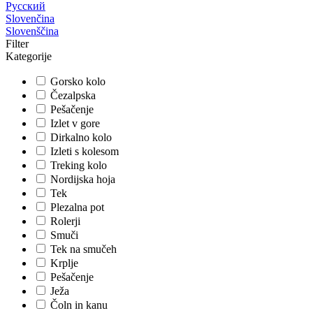
Русский
Slovenčina
Slovenščina
Filter
Kategorije
Gorsko kolo
Čezalpska
Pešačenje
Izlet v gore
Dirkalno kolo
Izleti s kolesom
Treking kolo
Nordijska hoja
Tek
Plezalna pot
Rolerji
Smuči
Tek na smučeh
Krplje
Pešačenje
Ježa
Čoln in kanu