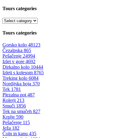
Tours categories
Tours categories
Gorsko kolo
48123
Čezalpska
865
Pešačenje
24994
Izlet v gore
4692
Dirkalno kolo
10444
Izleti s kolesom
8765
Treking kolo
6084
Nordijska hoja
370
Tek
1781
Plezalna pot
487
Rolerji
213
Smuči
1856
Tek na smučeh
827
Krplje
590
Pešačenje
115
Ježa
182
Čoln in kanu
435