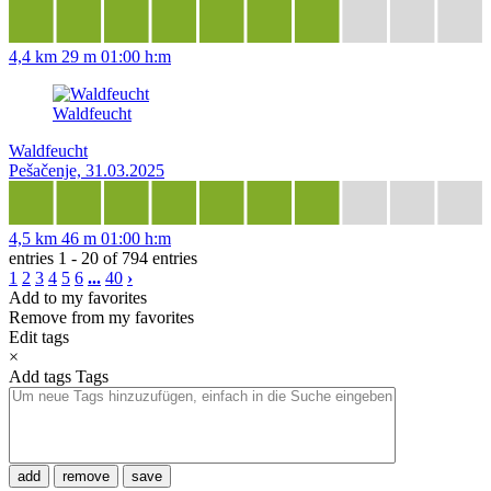
4,4 km
29 m
01:00 h:m
Waldfeucht
Waldfeucht
Pešačenje, 31.03.2025
4,5 km
46 m
01:00 h:m
entries 1 - 20 of 794 entries
1
2
3
4
5
6
...
40
›
Add to my favorites
Remove from my favorites
Edit tags
×
Add tags
Tags
add
remove
save