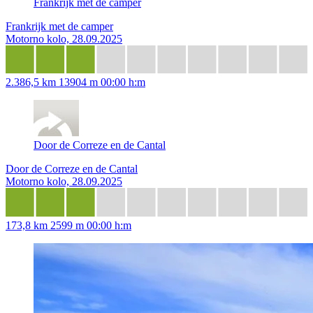
Frankrijk met de camper
Frankrijk met de camper
Motorno kolo, 28.09.2025
2.386,5 km
13904 m
00:00 h:m
Door de Correze en de Cantal
Door de Correze en de Cantal
Motorno kolo, 28.09.2025
173,8 km
2599 m
00:00 h:m