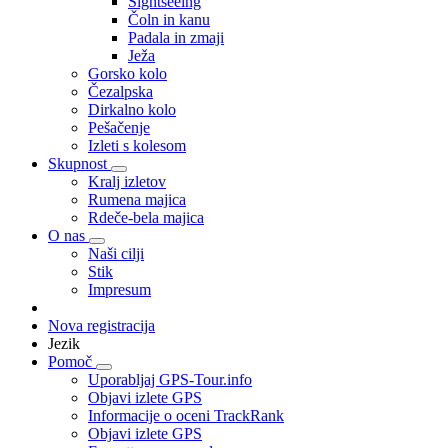
Sightseeing
Čoln in kanu
Padala in zmaji
Ježa
Gorsko kolo
Čezalpska
Dirkalno kolo
Pešačenje
Izleti s kolesom
Skupnost
Kralj izletov
Rumena majica
Rdeče-bela majica
O nas
Naši cilji
Stik
Impresum
Nova registracija
Jezik
Pomoč
Uporabljaj GPS-Tour.info
Objavi izlete GPS
Informacije o oceni TrackRank
Objavi izlete GPS