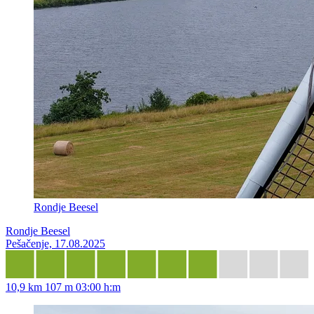
Rondje Beesel
Rondje Beesel
Pešačenje, 17.08.2025
10,9 km
107 m
03:00 h:m