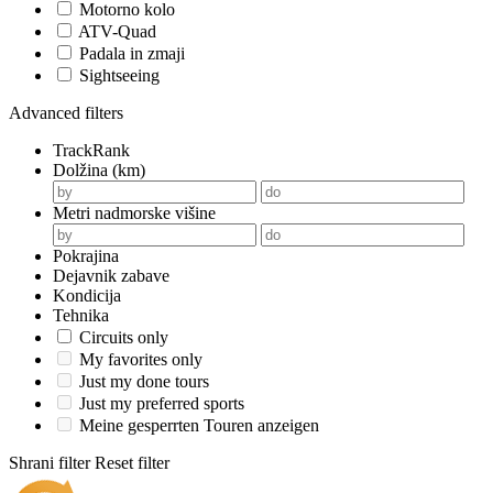
Motorno kolo
ATV-Quad
Padala in zmaji
Sightseeing
Advanced filters
TrackRank
Dolžina (km)
Metri nadmorske višine
Pokrajina
Dejavnik zabave
Kondicija
Tehnika
Circuits only
My favorites only
Just my done tours
Just my preferred sports
Meine gesperrten Touren anzeigen
Shrani filter
Reset filter