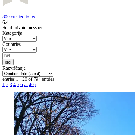
800 created tours
6.4
Send private message
Kategorija
Countries
Razvrščanje
entries 1 - 20 of 794 entries
1
2
3
4
5
6
...
40
›