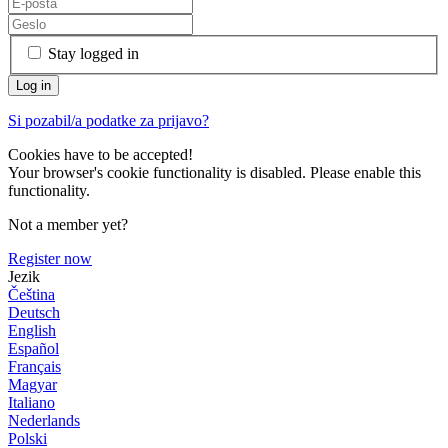
Stay logged in
Si pozabil/a podatke za prijavo?
Cookies have to be accepted!
Your browser's cookie functionality is disabled. Please enable this
functionality.
Not a member yet?
Register now
Jezik
Čeština
Deutsch
English
Español
Français
Magyar
Italiano
Nederlands
Polski