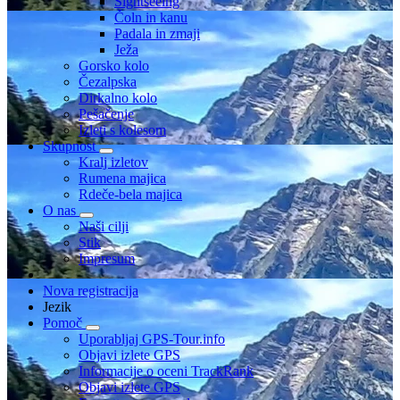
Sightseeing
Čoln in kanu
Padala in zmaji
Ježa
Gorsko kolo
Čezalpska
Dirkalno kolo
Pešačenje
Izleti s kolesom
Skupnost
Kralj izletov
Rumena majica
Rdeče-bela majica
O nas
Naši cilji
Stik
Impresum
Nova registracija
Jezik
Pomoč
Uporabljaj GPS-Tour.info
Objavi izlete GPS
Informacije o oceni TrackRank
Objavi izlete GPS