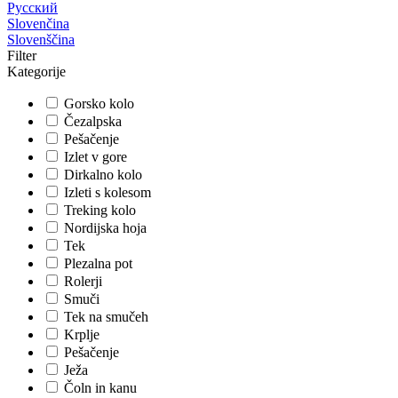
Русский
Slovenčina
Slovenščina
Filter
Kategorije
Gorsko kolo
Čezalpska
Pešačenje
Izlet v gore
Dirkalno kolo
Izleti s kolesom
Treking kolo
Nordijska hoja
Tek
Plezalna pot
Rolerji
Smuči
Tek na smučeh
Krplje
Pešačenje
Ježa
Čoln in kanu