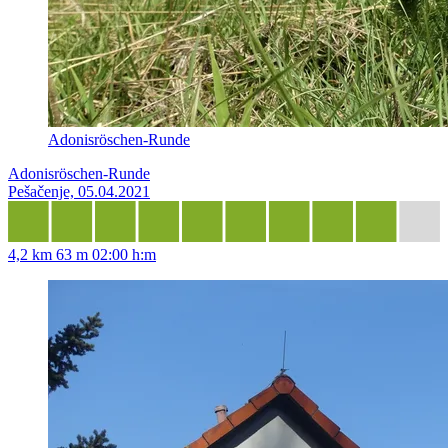
Adonisröschen-Runde
Adonisröschen-Runde
Pešačenje, 05.04.2021
4,2 km
63 m
02:00 h:m