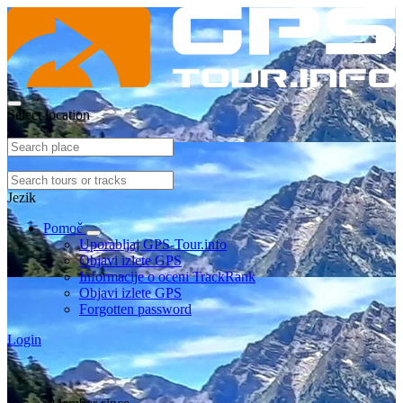
Select location
Jezik
Pomoč
Uporabljaj GPS-Tour.info
Objavi izlete GPS
Informacije o oceni TrackRank
Objavi izlete GPS
Forgotten password
Login