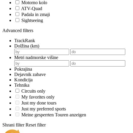
Motorno kolo
ATV-Quad
Padala in zmaji
Sightseeing
Advanced filters
TrackRank
Dolžina (km)
Metri nadmorske višine
Pokrajina
Dejavnik zabave
Kondicija
Tehnika
Circuits only
My favorites only
Just my done tours
Just my preferred sports
Meine gesperrten Touren anzeigen
Shrani filter
Reset filter