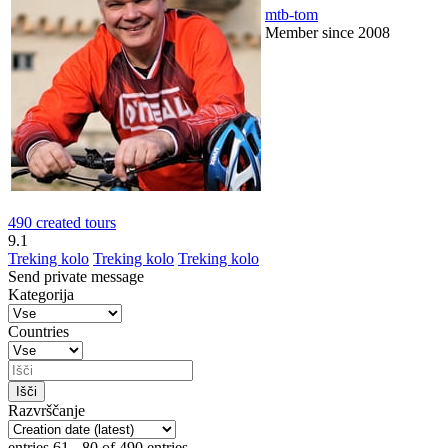
mtb-tom
Member since 2008
490 created tours
9.1
Treking kolo
Treking kolo
Treking kolo
Send private message
Kategorija
Countries
Razvrščanje
entries 61 - 80 of 490 entries