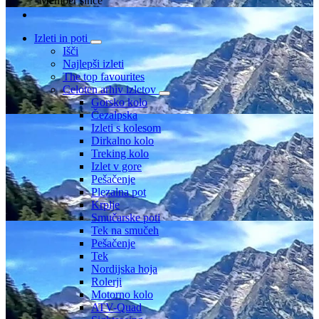
Member since
Izleti in poti
Išči
Najlepši izleti
The top favourites
Celoten arhiv izletov
Gorsko kolo
Čezalpska
Izleti s kolesom
Dirkalno kolo
Treking kolo
Izlet v gore
Pešačenje
Plezalna pot
Krplje
Smučarske poti
Tek na smučeh
Pešačenje
Tek
Nordijska hoja
Rolerji
Motorno kolo
ATV-Quad