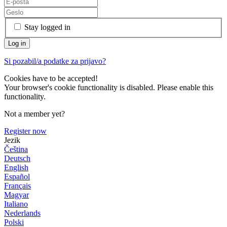
Stay logged in
Si pozabil/a podatke za prijavo?
Cookies have to be accepted!
Your browser's cookie functionality is disabled. Please enable this
functionality.
Not a member yet?
Register now
Jezik
Čeština
Deutsch
English
Español
Français
Magyar
Italiano
Nederlands
Polski