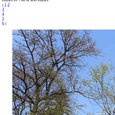
‹
1
2
3
4
5
6
›