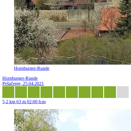
Hornburger-Runde
Hornburger-Runde
Pešačenje, 25.04.2021
5,2 km
63 m
02:00 h:m