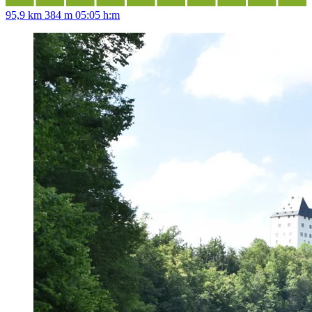
95,9 km
384 m
05:05 h:m