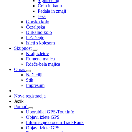
Sightseeing
Čoln in kanu
Padala in zmaji
Ježa
Gorsko kolo
Čezalpska
Dirkalno kolo
Pešačenje
Izleti s kolesom
Skupnost
Kralj izletov
Rumena majica
Rdeče-bela majica
O nas
Naši cilji
Stik
Impresum
Nova registracija
Jezik
Pomoč
Uporabljaj GPS-Tour.info
Objavi izlete GPS
Informacije o oceni TrackRank
Objavi izlete GPS