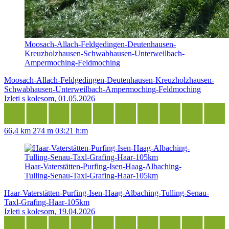
Moosach-Allach-Feldgedingen-Deutenhausen-
Kreuzholzhausen-Schwabhausen-Unterweilbach-
Ampermoching-Feldmoching
Moosach-Allach-Feldgedingen-Deutenhausen-Kreuzholzhausen-
Schwabhausen-Unterweilbach-Ampermoching-Feldmoching
Izleti s kolesom, 01.05.2026
66,4 km
274 m
03:21 h:m
Haar-Vaterstätten-Purfing-Isen-Haag-Albaching-
Tulling-Senau-Taxl-Grafing-Haar-105km
Haar-Vaterstätten-Purfing-Isen-Haag-Albaching-Tulling-Senau-
Taxl-Grafing-Haar-105km
Izleti s kolesom, 19.04.2026