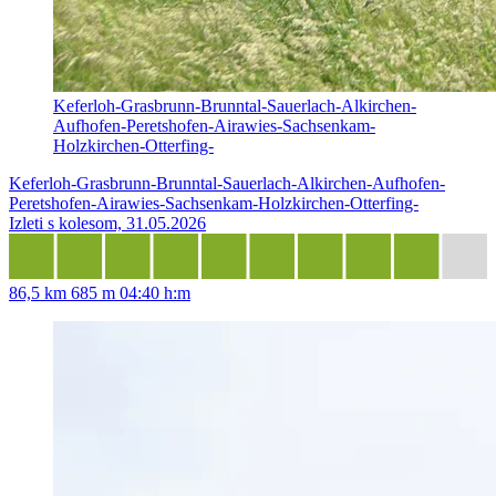
Keferloh-Grasbrunn-Brunntal-Sauerlach-Alkirchen-
Aufhofen-Peretshofen-Airawies-Sachsenkam-
Holzkirchen-Otterfing-
Keferloh-Grasbrunn-Brunntal-Sauerlach-Alkirchen-Aufhofen-
Peretshofen-Airawies-Sachsenkam-Holzkirchen-Otterfing-
Izleti s kolesom, 31.05.2026
86,5 km
685 m
04:40 h:m