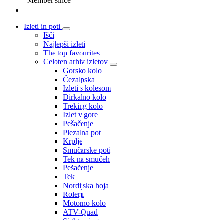
Member since
Izleti in poti
Išči
Najlepši izleti
The top favourites
Celoten arhiv izletov
Gorsko kolo
Čezalpska
Izleti s kolesom
Dirkalno kolo
Treking kolo
Izlet v gore
Pešačenje
Plezalna pot
Krplje
Smučarske poti
Tek na smučeh
Pešačenje
Tek
Nordijska hoja
Rolerji
Motorno kolo
ATV-Quad