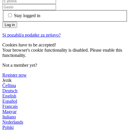
Stay logged in
Si pozabil/a podatke za prijavo?
Cookies have to be accepted!
Your browser's cookie functionality is disabled. Please enable this
functionality.
Not a member yet?
Register now
Jezik
Čeština
Deutsch
English
Español
Français
Magyar
Italiano
Nederlands
Polski