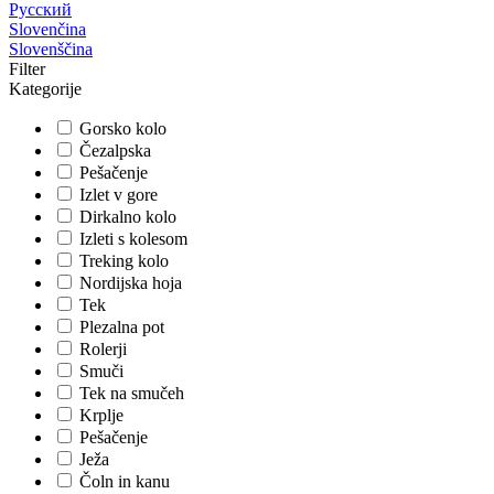
Русский
Slovenčina
Slovenščina
Filter
Kategorije
Gorsko kolo
Čezalpska
Pešačenje
Izlet v gore
Dirkalno kolo
Izleti s kolesom
Treking kolo
Nordijska hoja
Tek
Plezalna pot
Rolerji
Smuči
Tek na smučeh
Krplje
Pešačenje
Ježa
Čoln in kanu