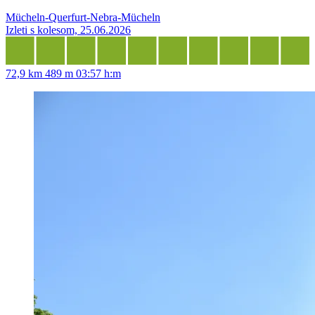
Mücheln-Querfurt-Nebra-Mücheln
Izleti s kolesom, 25.06.2026
72,9 km
489 m
03:57 h:m