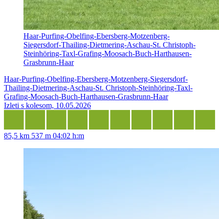
Haar-Purfing-Obelfing-Ebersberg-Motzenberg-
Siegersdorf-Thailing-Dietmering-Aschau-St. Christoph-
Steinhöring-Taxl-Grafing-Moosach-Buch-Harthausen-
Grasbrunn-Haar
Haar-Purfing-Obelfing-Ebersberg-Motzenberg-Siegersdorf-
Thailing-Dietmering-Aschau-St. Christoph-Steinhöring-Taxl-
Grafing-Moosach-Buch-Harthausen-Grasbrunn-Haar
Izleti s kolesom, 10.05.2026
85,5 km
537 m
04:02 h:m