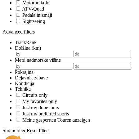
Motorno kolo
ATV-Quad
Padala in zmaji
Sightseeing
Advanced filters
TrackRank
Dolžina (km)
Metri nadmorske višine
Pokrajina
Dejavnik zabave
Kondicija
Tehnika
Circuits only
My favorites only
Just my done tours
Just my preferred sports
Meine gesperrten Touren anzeigen
Shrani filter
Reset filter