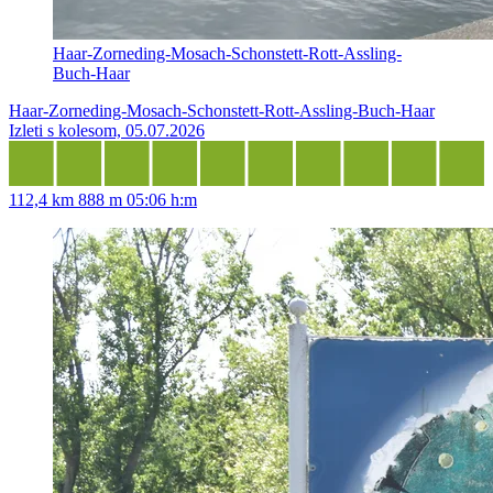
Haar-Zorneding-Mosach-Schonstett-Rott-Assling-
Buch-Haar
Haar-Zorneding-Mosach-Schonstett-Rott-Assling-Buch-Haar
Izleti s kolesom, 05.07.2026
112,4 km
888 m
05:06 h:m