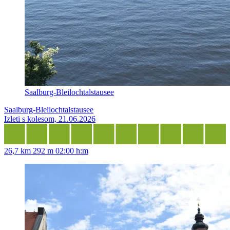
Saalburg-Bleilochtalstausee
Saalburg-Bleilochtalstausee
Izleti s kolesom, 21.06.2026
26,7 km
292 m
02:00 h:m