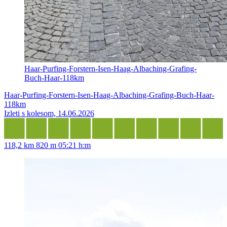
Haar-Purfing-Forstern-Isen-Haag-Albaching-Grafing-
Buch-Haar-118km
Haar-Purfing-Forstern-Isen-Haag-Albaching-Grafing-Buch-Haar-
118km
Izleti s kolesom, 14.06.2026
118,2 km
820 m
05:21 h:m