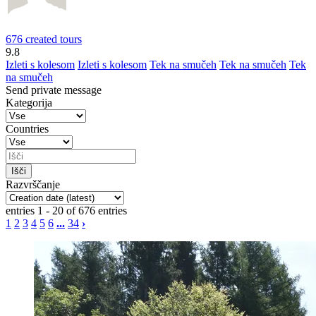
676 created tours
9.8
Izleti s kolesom
Izleti s kolesom
Tek na smučeh
Tek na smučeh
Tek
na smučeh
Send private message
Kategorija
Countries
Razvrščanje
entries 1 - 20 of 676 entries
1
2
3
4
5
6
...
34
›