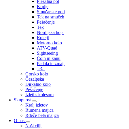
Plezalna pot
Krplje
Smučarske poti
Tek na smučeh
Pešačenje
Tek
Nordijska hoja
Rolerji
Motorno kolo
ATV-Quad
Sightseeing
Čoln in kanu
Padala in zmaji
Ježa
Gorsko kolo
Čezalpska
Dirkalno kolo
Pešačenje
Izleti s kolesom
Skupnost
Kralj izletov
Rumena majica
Rdeče-bela majica
O nas
Naši cilji