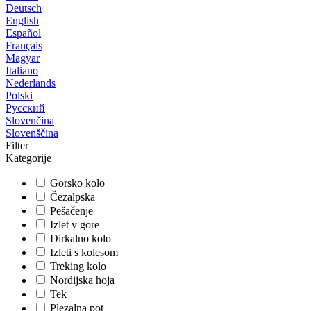
Deutsch
English
Español
Français
Magyar
Italiano
Nederlands
Polski
Русский
Slovenčina
Slovenščina
Filter
Kategorije
Gorsko kolo
Čezalpska
Pešačenje
Izlet v gore
Dirkalno kolo
Izleti s kolesom
Treking kolo
Nordijska hoja
Tek
Plezalna pot