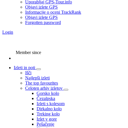
Uporabljaj GPS-Tour.info
Objavi izlete GPS
Informacije o oceni TrackRank
Objavi izlete GPS
Forgotten password
Login
Member since
Izleti in poti
Išči
Najlepši izleti
The top favourites
Celoten arhiv izletov
Gorsko kolo
Čezalpska
Izleti s kolesom
Dirkalno kolo
Treking kolo
Izlet v gore
Pešačenje