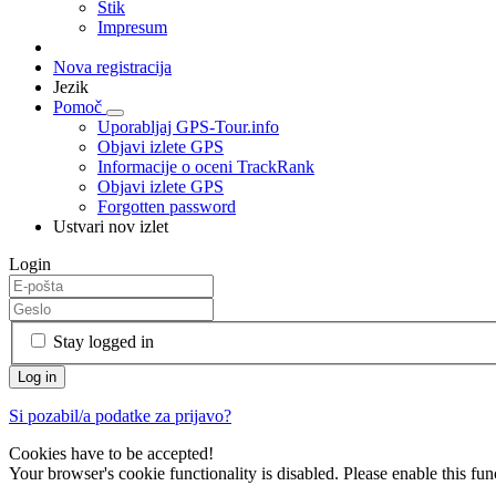
Stik
Impresum
Nova registracija
Jezik
Pomoč
Uporabljaj GPS-Tour.info
Objavi izlete GPS
Informacije o oceni TrackRank
Objavi izlete GPS
Forgotten password
Ustvari nov izlet
Login
Stay logged in
Si pozabil/a podatke za prijavo?
Cookies have to be accepted!
Your browser's cookie functionality is disabled. Please enable this func