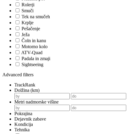
Rolerji
Smuči
Tek na smučeh
Krplje
Pešačenje
Ježa
Čoln in kanu
Motorno kolo
ATV-Quad
Padala in zmaji
Sightseeing
Advanced filters
TrackRank
Dolžina (km)
Metri nadmorske višine
Pokrajina
Dejavnik zabave
Kondicija
Tehnika