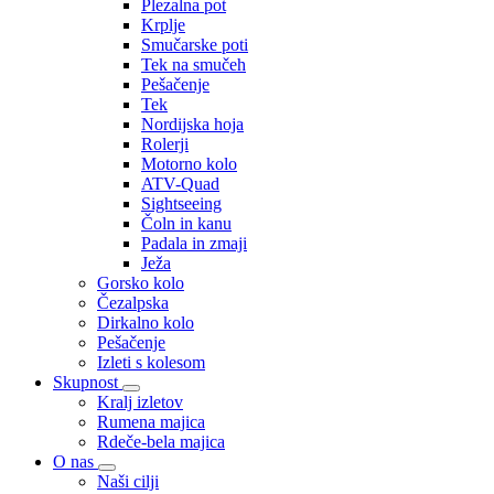
Plezalna pot
Krplje
Smučarske poti
Tek na smučeh
Pešačenje
Tek
Nordijska hoja
Rolerji
Motorno kolo
ATV-Quad
Sightseeing
Čoln in kanu
Padala in zmaji
Ježa
Gorsko kolo
Čezalpska
Dirkalno kolo
Pešačenje
Izleti s kolesom
Skupnost
Kralj izletov
Rumena majica
Rdeče-bela majica
O nas
Naši cilji