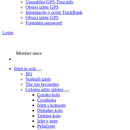
Uporabljaj GPS-Tour.info
Objavi izlete GPS
Informacije o oceni TrackRank
Objavi izlete GPS
Forgotten password
Login
Member since
Izleti in poti
Išči
Najlepši izleti
The top favourites
Celoten arhiv izletov
Gorsko kolo
Čezalpska
Izleti s kolesom
Dirkalno kolo
Treking kolo
Izlet v gore
Pešačenje