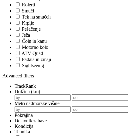
Rolerji
Smuči
Tek na smučeh
Krplje
Pešačenje
Ježa
Čoln in kanu
Motorno kolo
ATV-Quad
Padala in zmaji
Sightseeing
Advanced filters
TrackRank
Dolžina (km)
Metri nadmorske višine
Pokrajina
Dejavnik zabave
Kondicija
Tehnika