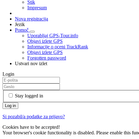
Stik
Impresum
Nova registracija
Jezik
Pomoč
Uporabljaj GPS-Tour.info
Objavi izlete GPS
Informacije o oceni TrackRank
Objavi izlete GPS
Forgotten password
Ustvari nov izlet
Login
Stay logged in
Si pozabil/a podatke za prijavo?
Cookies have to be accepted!
Your browser's cookie functionality is disabled. Please enable this func