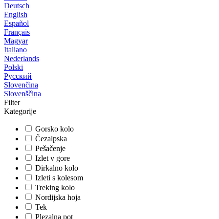
Deutsch
English
Español
Français
Magyar
Italiano
Nederlands
Polski
Русский
Slovenčina
Slovenščina
Filter
Kategorije
Gorsko kolo
Čezalpska
Pešačenje
Izlet v gore
Dirkalno kolo
Izleti s kolesom
Treking kolo
Nordijska hoja
Tek
Plezalna pot