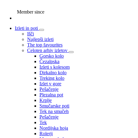
Member since
Izleti in poti
Išči
Najlepši izleti
The top favourites
Celoten arhiv izletov
Gorsko kolo
Čezalpska
Izleti s kolesom
Dirkalno kolo
Treking kolo
Izlet v gore
Pešačenje
Plezalna pot
Krplje
Smučarske poti
Tek na smučeh
Pešačenje
Tek
Nordijska hoja
Rolerji