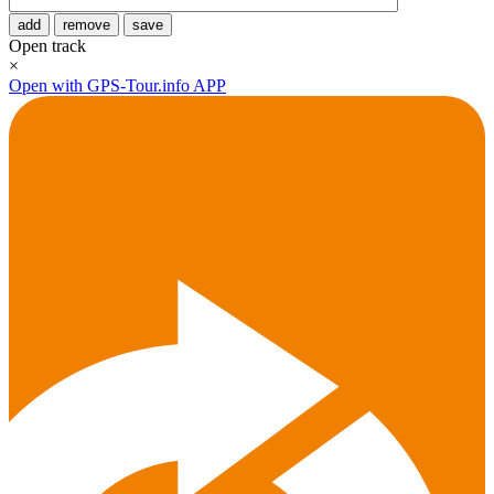
add
remove
save
Open track
×
Open with GPS-Tour.info APP