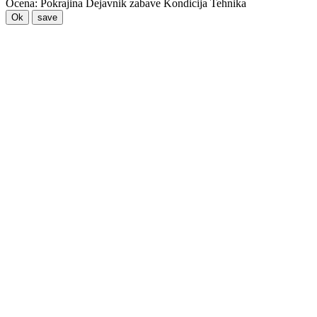
Ocena:
Pokrajina
Dejavnik zabave
Kondicija
Tehnika
Ok
save