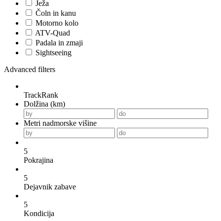
Ježa
Čoln in kanu
Motorno kolo
ATV-Quad
Padala in zmaji
Sightseeing
Advanced filters
TrackRank
Dolžina (km)
Metri nadmorske višine
5
Pokrajina
5
Dejavnik zabave
5
Kondicija