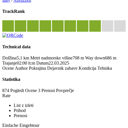
Italy
/
Abruzzen
TrackRank
Technical data
Dolžina
5,1 km
Metri nadmorske višine
708 m
Way down
686 m
Trajanje
02:00 h:m
Datum
22.03.2025
Ocene
Author
Pokrajina
Dejavnik zabave
Kondicija
Tehnika
Statistika
874 Pogledi
Ocene
3 Prenosi
Povprečje
Rate
List z izleti
Prihod
Prenosi
Einfache Eingehtour