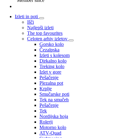
Member since
Izleti in poti
Išči
Najlepši izleti
The top favourites
Celoten arhiv izletov
Gorsko kolo
Čezalpska
Izleti s kolesom
Dirkalno kolo
Treking kolo
Izlet v gore
Pešačenje
Plezalna pot
Krplje
Smučarske poti
Tek na smučeh
Pešačenje
Tek
Nordijska hoja
Rolerji
Motorno kolo
ATV-Quad