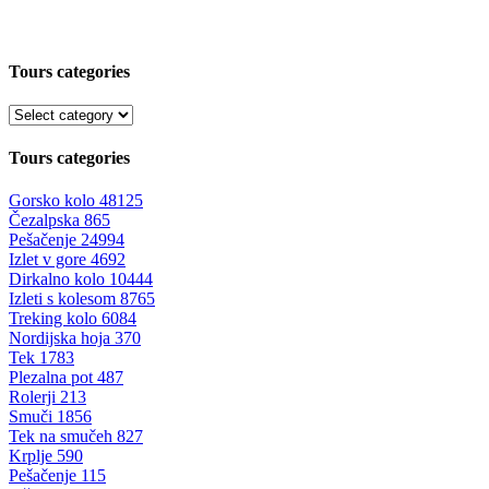
Tours categories
Tours categories
Gorsko kolo
48125
Čezalpska
865
Pešačenje
24994
Izlet v gore
4692
Dirkalno kolo
10444
Izleti s kolesom
8765
Treking kolo
6084
Nordijska hoja
370
Tek
1783
Plezalna pot
487
Rolerji
213
Smuči
1856
Tek na smučeh
827
Krplje
590
Pešačenje
115