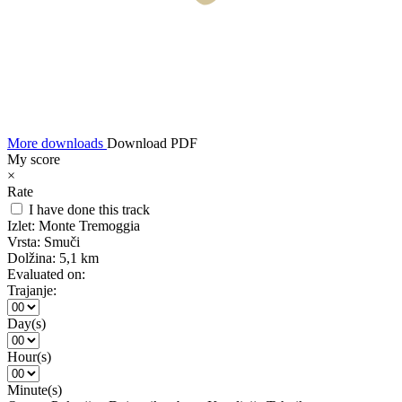
More downloads
Download PDF
My score
×
Rate
I have done this track
Izlet:
Monte Tremoggia
Vrsta:
Smuči
Dolžina:
5,1 km
Evaluated on:
Trajanje:
Day(s)
Hour(s)
Minute(s)