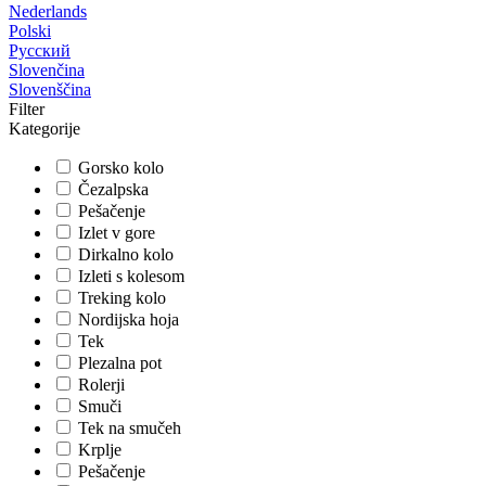
Nederlands
Polski
Русский
Slovenčina
Slovenščina
Filter
Kategorije
Gorsko kolo
Čezalpska
Pešačenje
Izlet v gore
Dirkalno kolo
Izleti s kolesom
Treking kolo
Nordijska hoja
Tek
Plezalna pot
Rolerji
Smuči
Tek na smučeh
Krplje
Pešačenje