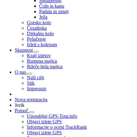
Sightseeing
Čoln in kanu
Padala in zmaji
Ježa
Gorsko kolo
Čezalpska
Dirkalno kolo
Pešačenje
Izleti s kolesom
Skupnost
Kralj izletov
Rumena majica
Rdeče-bela majica
O nas
Naši cilji
Stik
Impresum
Nova registracija
Jezik
Pomoč
Uporabljaj GPS-Tour.info
Objavi izlete GPS
Informacije o oceni TrackRank
Objavi izlete GPS