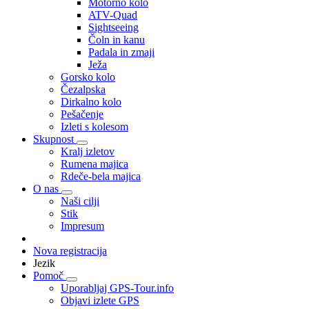
Motorno kolo
ATV-Quad
Sightseeing
Čoln in kanu
Padala in zmaji
Ježa
Gorsko kolo
Čezalpska
Dirkalno kolo
Pešačenje
Izleti s kolesom
Skupnost
Kralj izletov
Rumena majica
Rdeče-bela majica
O nas
Naši cilji
Stik
Impresum
Nova registracija
Jezik
Pomoč
Uporabljaj GPS-Tour.info
Objavi izlete GPS