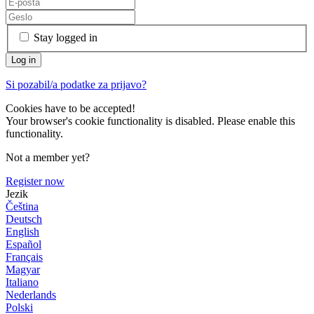
Stay logged in
Si pozabil/a podatke za prijavo?
Cookies have to be accepted!
Your browser's cookie functionality is disabled. Please enable this
functionality.
Not a member yet?
Register now
Jezik
Čeština
Deutsch
English
Español
Français
Magyar
Italiano
Nederlands
Polski