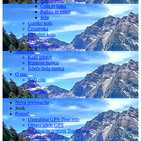
Sightseeing
Čoln in kanu
Padala in zmaji
Ježa
Gorsko kolo
Čezalpska
Dirkalno kolo
Pešačenje
Izleti s kolesom
Skupnost
Kralj izletov
Rumena majica
Rdeče-bela majica
O nas
Naši cilji
Stik
Impresum
Nova registracija
Jezik
Pomoč
Uporabljaj GPS-Tour.info
Objavi izlete GPS
Informacije o oceni TrackRank
Objavi izlete GPS