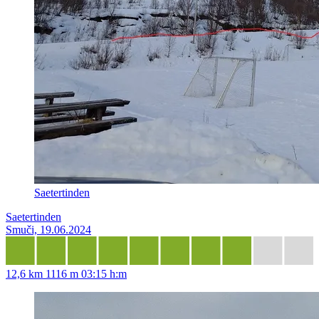
Saetertinden
Saetertinden
Smuči, 19.06.2024
12,6 km
1116 m
03:15 h:m