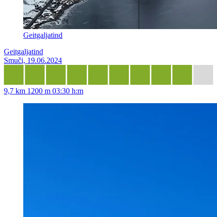
Geitgaljatind
Geitgaljatind
Smuči, 19.06.2024
9,7 km
1200 m
03:30 h:m