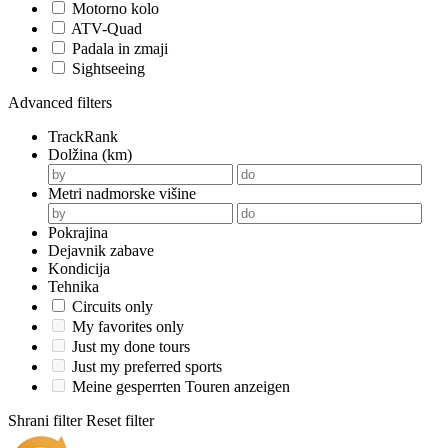
Motorno kolo
ATV-Quad
Padala in zmaji
Sightseeing
Advanced filters
TrackRank
Dolžina (km)
Metri nadmorske višine
Pokrajina
Dejavnik zabave
Kondicija
Tehnika
Circuits only
My favorites only
Just my done tours
Just my preferred sports
Meine gesperrten Touren anzeigen
Shrani filter
Reset filter