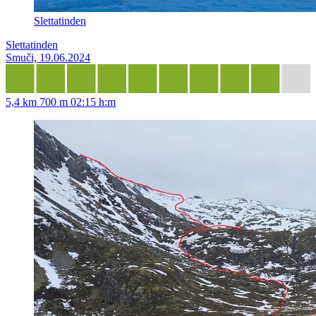
Slettatinden
Slettatinden
Smuči, 19.06.2024
5,4 km
700 m
02:15 h:m