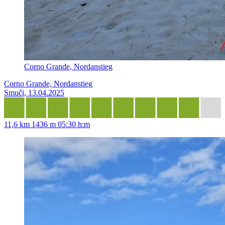
Corno Grande, Nordanstieg
Corno Grande, Nordanstieg
Smuči, 13.04.2025
11,6 km
1436 m
05:30 h:m