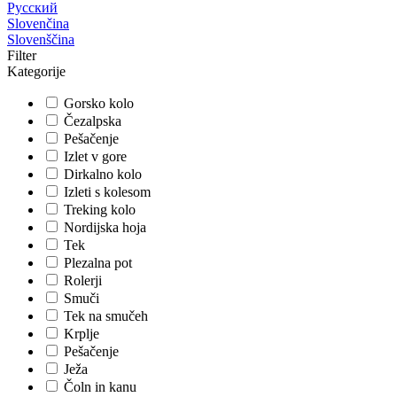
Русский
Slovenčina
Slovenščina
Filter
Kategorije
Gorsko kolo
Čezalpska
Pešačenje
Izlet v gore
Dirkalno kolo
Izleti s kolesom
Treking kolo
Nordijska hoja
Tek
Plezalna pot
Rolerji
Smuči
Tek na smučeh
Krplje
Pešačenje
Ježa
Čoln in kanu