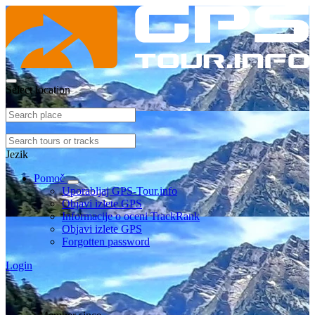
Select location
Jezik
Pomoč
Uporabljaj GPS-Tour.info
Objavi izlete GPS
Informacije o oceni TrackRank
Objavi izlete GPS
Forgotten password
Login