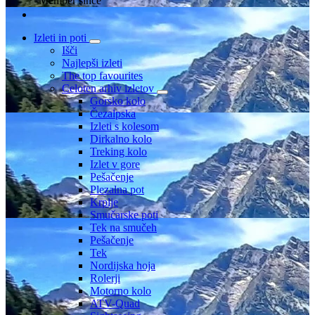
Member since
Izleti in poti
Išči
Najlepši izleti
The top favourites
Celoten arhiv izletov
Gorsko kolo
Čezalpska
Izleti s kolesom
Dirkalno kolo
Treking kolo
Izlet v gore
Pešačenje
Plezalna pot
Krplje
Smučarske poti
Tek na smučeh
Pešačenje
Tek
Nordijska hoja
Rolerji
Motorno kolo
ATV-Quad