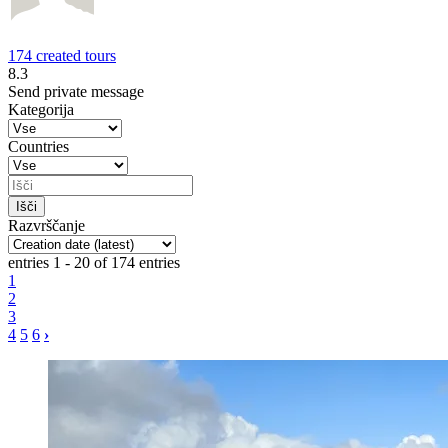
174 created tours
8.3
Send private message
Kategorija
Countries
Razvrščanje
entries 1 - 20 of 174 entries
1
2
3
4
5
6
›