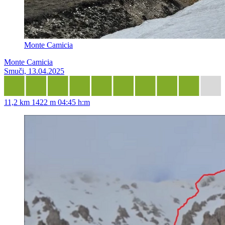
Monte Camicia
Monte Camicia
Smuči, 13.04.2025
11,2 km
1422 m
04:45 h:m