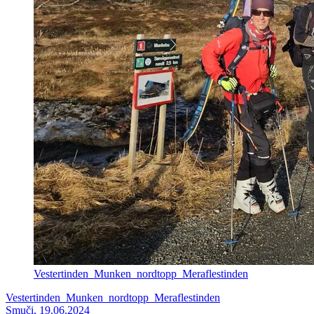
Vestertinden_Munken_nordtopp_Meraflestinden
Vestertinden_Munken_nordtopp_Meraflestinden
Smuči, 19.06.2024