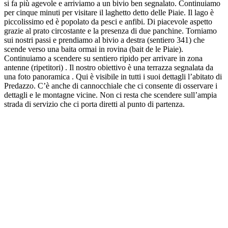
si fa più agevole e arriviamo a un bivio ben segnalato. Continuiamo
per cinque minuti per visitare il laghetto detto delle Piaie. Il lago è
piccolissimo ed è popolato da pesci e anfibi. Di piacevole aspetto
grazie al prato circostante e la presenza di due panchine. Torniamo
sui nostri passi e prendiamo al bivio a destra (sentiero 341) che
scende verso una baita ormai in rovina (bait de le Piaie).
Continuiamo a scendere su sentiero ripido per arrivare in zona
antenne (ripetitori) . Il nostro obiettivo è una terrazza segnalata da
una foto panoramica . Qui è visibile in tutti i suoi dettagli l’abitato di
Predazzo. C’è anche di cannocchiale che ci consente di osservare i
dettagli e le montagne vicine. Non ci resta che scendere sull’ampia
strada di servizio che ci porta diretti al punto di partenza.