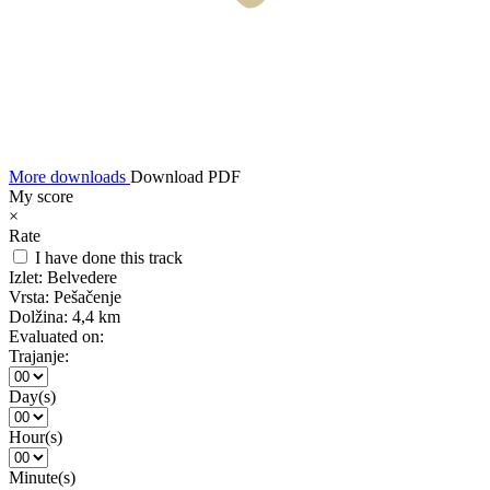
More downloads
Download PDF
My score
×
Rate
I have done this track
Izlet:
Belvedere
Vrsta:
Pešačenje
Dolžina:
4,4 km
Evaluated on:
Trajanje:
Day(s)
Hour(s)
Minute(s)