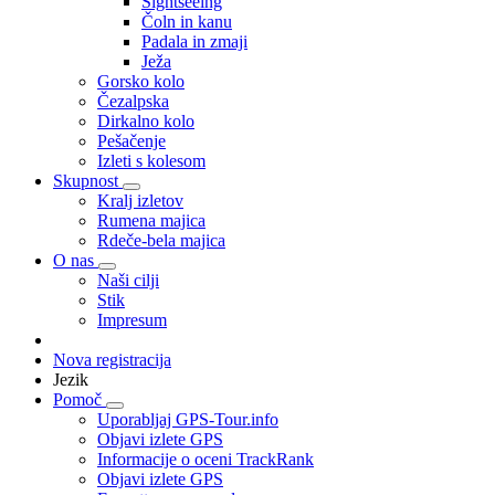
Sightseeing
Čoln in kanu
Padala in zmaji
Ježa
Gorsko kolo
Čezalpska
Dirkalno kolo
Pešačenje
Izleti s kolesom
Skupnost
Kralj izletov
Rumena majica
Rdeče-bela majica
O nas
Naši cilji
Stik
Impresum
Nova registracija
Jezik
Pomoč
Uporabljaj GPS-Tour.info
Objavi izlete GPS
Informacije o oceni TrackRank
Objavi izlete GPS