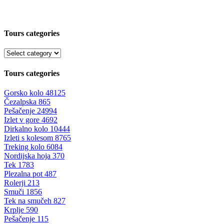
Tours categories
Tours categories
Gorsko kolo
48125
Čezalpska
865
Pešačenje
24994
Izlet v gore
4692
Dirkalno kolo
10444
Izleti s kolesom
8765
Treking kolo
6084
Nordijska hoja
370
Tek
1783
Plezalna pot
487
Rolerji
213
Smuči
1856
Tek na smučeh
827
Krplje
590
Pešačenje
115