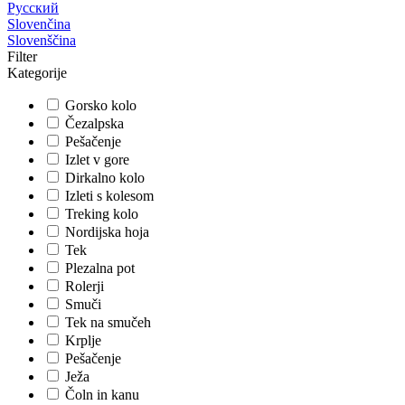
Русский
Slovenčina
Slovenščina
Filter
Kategorije
Gorsko kolo
Čezalpska
Pešačenje
Izlet v gore
Dirkalno kolo
Izleti s kolesom
Treking kolo
Nordijska hoja
Tek
Plezalna pot
Rolerji
Smuči
Tek na smučeh
Krplje
Pešačenje
Ježa
Čoln in kanu