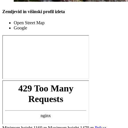
Zemljevid in višinski profil izleta
Open Street Map
Google
Minimum height
1169 m
Maximum height
1479 m
Prikaz