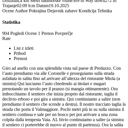
Dolžina
4,4 km
Metri nadmorske višine
309 m
Way down
272 m
Trajanje
02:09 h:m
Datum
19.10.2025
Ocene
Author
Pokrajina
Dejavnik zabave
Kondicija
Tehnika
Statistika
904 Pogledi
Ocene
1 Prenos
Povprečje
Rate
List z izleti
Prihod
Prenosi
Giro ad anello con una splendida vista sul paese di Predazzo. Con
l’auto prendiamo via alle Coronelle e proseguiamo sulla strada
asfaltata in salita fino ad arrivare all’altezza del ristorante Miola (a
sinistra) Qui lasciamo l’auto chiedendo ai titolari e magari
prenotando un tavolo per il pranzo (si mangia ottimamente). Ora
imbocchiamo il sentiero che inizia proprio dal ristorante, taglia il
declivio erboso e poi gira a sinistra. Qui continuiamo a salire (non
prendiamo il sentiero che scende a destra). Il nostro tracciato taglia la
strada che porta il Valmaggiore. Pochi metri più in su sulla sinistra il
sentiero continua e sale per un bosco per poi arrivare a una zona
colpita dalla tempesta Vaia. AL bivio continuiamo a salire (a sinistra
il sentiero ci porterebbe di nuovo al punto di partenza). Ora la salita