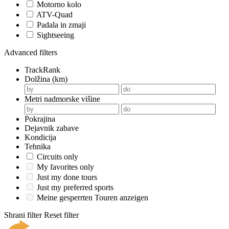
Motorno kolo
ATV-Quad
Padala in zmaji
Sightseeing
Advanced filters
TrackRank
Dolžina (km)
Metri nadmorske višine
Pokrajina
Dejavnik zabave
Kondicija
Tehnika
Circuits only
My favorites only
Just my done tours
Just my preferred sports
Meine gesperrten Touren anzeigen
Shrani filter
Reset filter