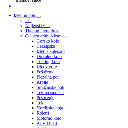
Member since
Izleti in poti
Išči
Najlepši izleti
The top favourites
Celoten arhiv izletov
Gorsko kolo
Čezalpska
Izleti s kolesom
Dirkalno kolo
Treking kolo
Izlet v gore
Pešačenje
Plezalna pot
Krplje
Smučarske poti
Tek na smučeh
Pešačenje
Tek
Nordijska hoja
Rolerji
Motorno kolo
ATV-Quad