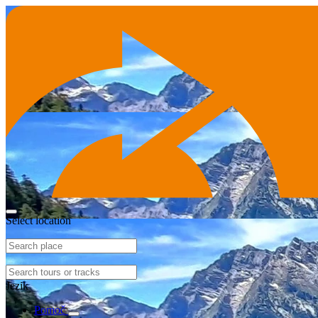
Select location
Jezik
Pomoč