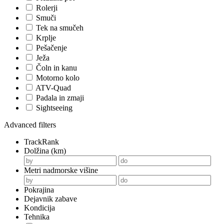
Rolerji
Smuči
Tek na smučeh
Krplje
Pešačenje
Ježa
Čoln in kanu
Motorno kolo
ATV-Quad
Padala in zmaji
Sightseeing
Advanced filters
TrackRank
Dolžina (km)
Metri nadmorske višine
Pokrajina
Dejavnik zabave
Kondicija
Tehnika