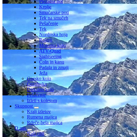
Plezalna pot
Krplje
Smučarske poti
Tek na smučeh
Pešačenje
Tek
Nordijska hoja
Rolerji
Motorno kolo
ATV-Quad
Sightseeing
Čoln in kanu
Padala in zmaji
Ježa
Gorsko kolo
Čezalpska
Dirkalno kolo
Pešačenje
Izleti s kolesom
Skupnost
Kralj izletov
Rumena majica
Rdeče-bela majica
O nas
Naši cilji