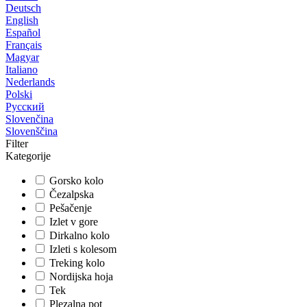
Deutsch
English
Español
Français
Magyar
Italiano
Nederlands
Polski
Русский
Slovenčina
Slovenščina
Filter
Kategorije
Gorsko kolo
Čezalpska
Pešačenje
Izlet v gore
Dirkalno kolo
Izleti s kolesom
Treking kolo
Nordijska hoja
Tek
Plezalna pot