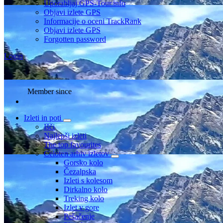
Uporabljaj GPS-Tour.info
Objavi izlete GPS
Informacije o oceni TrackRank
Objavi izlete GPS
Forgotten password
Login
Member since
Izleti in poti
Išči
Najlepši izleti
The top favourites
Celoten arhiv izletov
Gorsko kolo
Čezalpska
Izleti s kolesom
Dirkalno kolo
Treking kolo
Izlet v gore
Pešačenje