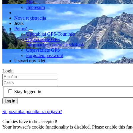
Stik
Impresum
Nova registracija
Jezik
Pomoč
Uporabljaj GPS-Tour.info
Objavi izlete GPS
Informacije o oceni TrackRank
Objavi izlete GPS
Forgotten password
Ustvari nov izlet
Login
Stay logged in
Si pozabil/a podatke za prijavo?
Cookies have to be accepted!
Your browser's cookie functionality is disabled. Please enable this func