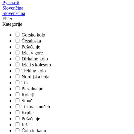
Русский
Slovenčina
Slovenščina
Filter
Kategorije
Gorsko kolo
Čezalpska
Pešačenje
Izlet v gore
Dirkalno kolo
Izleti s kolesom
Treking kolo
Nordijska hoja
Tek
Plezalna pot
Rolerji
Smuči
Tek na smučeh
Krplje
Pešačenje
Ježa
Čoln in kanu