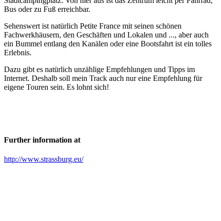
Stadtcampingplatz. Von hier aus ist das Zentrum leicht per Fahrrad,
Bus oder zu Fuß erreichbar.
Sehenswert ist natürlich Petite France mit seinen schönen
Fachwerkhäusern, den Geschäften und Lokalen und ..., aber auch
ein Bummel entlang den Kanälen oder eine Bootsfahrt ist ein tolles
Erlebnis.
Dazu gibt es natürlich unzählige Empfehlungen und Tipps im
Internet. Deshalb soll mein Track auch nur eine Empfehlung für
eigene Touren sein. Es lohnt sich!
Further information at
http://www.strassburg.eu/