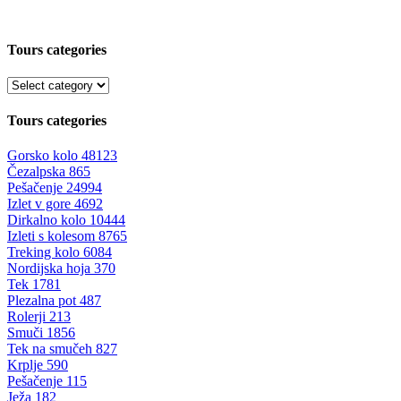
Tours categories
Tours categories
Gorsko kolo
48123
Čezalpska
865
Pešačenje
24994
Izlet v gore
4692
Dirkalno kolo
10444
Izleti s kolesom
8765
Treking kolo
6084
Nordijska hoja
370
Tek
1781
Plezalna pot
487
Rolerji
213
Smuči
1856
Tek na smučeh
827
Krplje
590
Pešačenje
115
Ježa
182