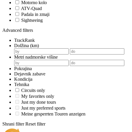
Motorno kolo
ATV-Quad
Padala in zmaji
Sightseeing
Advanced filters
TrackRank
Dolžina (km)
Metri nadmorske višine
Pokrajina
Dejavnik zabave
Kondicija
Tehnika
Circuits only
My favorites only
Just my done tours
Just my preferred sports
Meine gesperrten Touren anzeigen
Shrani filter
Reset filter