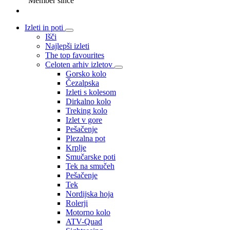
Member since
Izleti in poti
Išči
Najlepši izleti
The top favourites
Celoten arhiv izletov
Gorsko kolo
Čezalpska
Izleti s kolesom
Dirkalno kolo
Treking kolo
Izlet v gore
Pešačenje
Plezalna pot
Krplje
Smučarske poti
Tek na smučeh
Pešačenje
Tek
Nordijska hoja
Rolerji
Motorno kolo
ATV-Quad