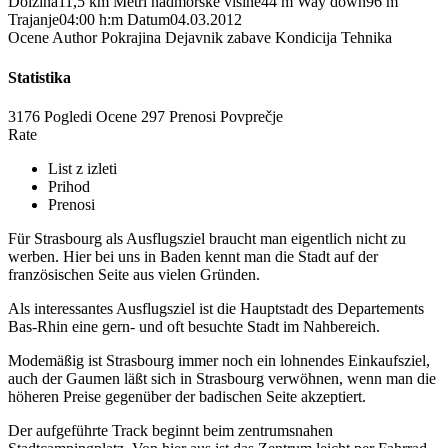
Dolžina
11,5 km
Metri nadmorske višine
44 m
Way down
96 m
Trajanje
04:00 h:m
Datum
04.03.2012
Ocene
Author
Pokrajina
Dejavnik zabave
Kondicija
Tehnika
Statistika
3176 Pogledi
Ocene
297 Prenosi
Povprečje
Rate
List z izleti
Prihod
Prenosi
Für Strasbourg als Ausflugsziel braucht man eigentlich nicht zu
werben. Hier bei uns in Baden kennt man die Stadt auf der
französischen Seite aus vielen Gründen.
Als interessantes Ausflugsziel ist die Hauptstadt des Departements
Bas-Rhin eine gern- und oft besuchte Stadt im Nahbereich.
Modemäßig ist Strasbourg immer noch ein lohnendes Einkaufsziel,
auch der Gaumen läßt sich in Strasbourg verwöhnen, wenn man die
höheren Preise gegenüber der badischen Seite akzeptiert.
Der aufgeführte Track beginnt beim zentrumsnahen