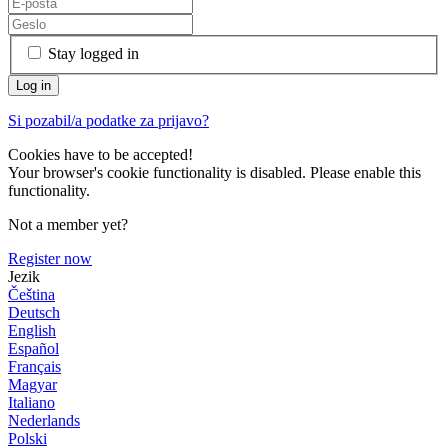
Stay logged in
Si pozabil/a podatke za prijavo?
Cookies have to be accepted!
Your browser's cookie functionality is disabled. Please enable this
functionality.
Not a member yet?
Register now
Jezik
Čeština
Deutsch
English
Español
Français
Magyar
Italiano
Nederlands
Polski