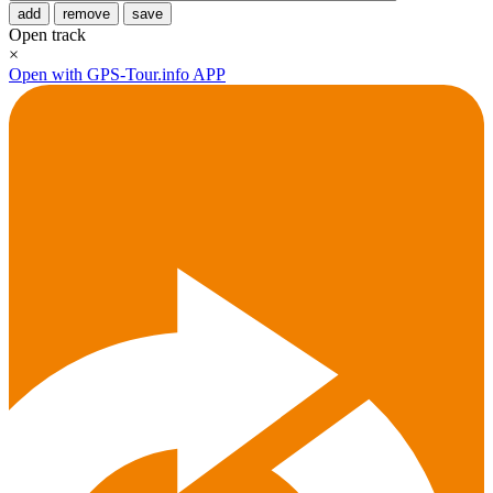
add
remove
save
Open track
×
Open with GPS-Tour.info APP