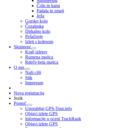
Sightseeing
Čoln in kanu
Padala in zmaji
Ježa
Gorsko kolo
Čezalpska
Dirkalno kolo
Pešačenje
Izleti s kolesom
Skupnost
Kralj izletov
Rumena majica
Rdeče-bela majica
O nas
Naši cilji
Stik
Impresum
Nova registracija
Jezik
Pomoč
Uporabljaj GPS-Tour.info
Objavi izlete GPS
Informacije o oceni TrackRank
Objavi izlete GPS