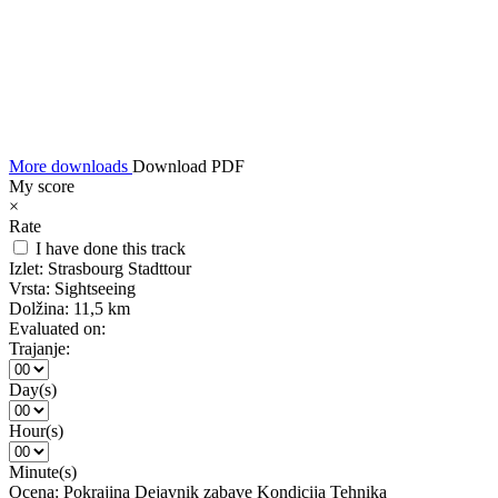
More downloads
Download PDF
My score
×
Rate
I have done this track
Izlet:
Strasbourg Stadttour
Vrsta:
Sightseeing
Dolžina:
11,5 km
Evaluated on:
Trajanje:
Day(s)
Hour(s)
Minute(s)
Ocena:
Pokrajina
Dejavnik zabave
Kondicija
Tehnika