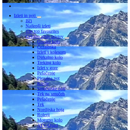
Member since
Izleti in poti
Išči
Najlepši izleti
The top favourites
Celoten arhiv izletov
Gorsko kolo
Čezalpska
Izleti s kolesom
Dirkalno kolo
Treking kolo
Izlet v gore
Pešačenje
Plezalna pot
Krplje
Smučarske poti
Tek na smučeh
Pešačenje
Tek
Nordijska hoja
Rolerji
Motorno kolo
ATV-Quad