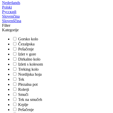
Nederlands
Polski
Русский
Slovenčina
Slovenščina
Filter
Kategorije
Gorsko kolo
Čezalpska
Pešačenje
Izlet v gore
Dirkalno kolo
Izleti s kolesom
Treking kolo
Nordijska hoja
Tek
Plezalna pot
Rolerji
Smuči
Tek na smučeh
Krplje
Pešačenje