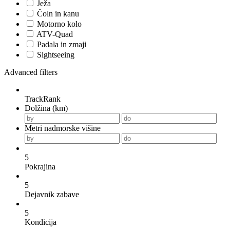
Ježa
Čoln in kanu
Motorno kolo
ATV-Quad
Padala in zmaji
Sightseeing
Advanced filters
TrackRank
Dolžina (km)
Metri nadmorske višine
5
Pokrajina
5
Dejavnik zabave
5
Kondicija