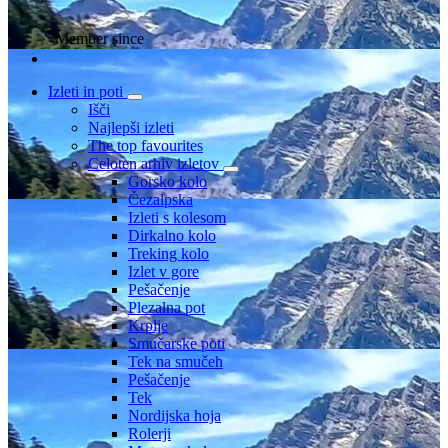
Member since
Izleti in poti
Išči
Najlepši izleti
The top favourites
Celoten arhiv izletov
Gorsko kolo
Čezalpska
Izleti s kolesom
Dirkalno kolo
Treking kolo
Izlet v gore
Pešačenje
Plezalna pot
Krplje
Smučarske poti
Tek na smučeh
Pešačenje
Tek
Nordijska hoja
Rolerji