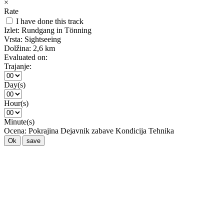
×
Rate
I have done this track
Izlet:
Rundgang in Tönning
Vrsta:
Sightseeing
Dolžina:
2,6 km
Evaluated on:
Trajanje:
Day(s)
Hour(s)
Minute(s)
Ocena:
Pokrajina
Dejavnik zabave
Kondicija
Tehnika
Ok
save