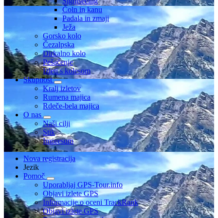
Sightseeing
Čoln in kanu
Padala in zmaji
Ježa
Gorsko kolo
Čezalpska
Dirkalno kolo
Pešačenje
Izleti s kolesom
Skupnost
Kralj izletov
Rumena majica
Rdeče-bela majica
O nas
Naši cilji
Stik
Impresum
Nova registracija
Jezik
Pomoč
Uporabljaj GPS-Tour.info
Objavi izlete GPS
Informacije o oceni TrackRank
Objavi izlete GPS