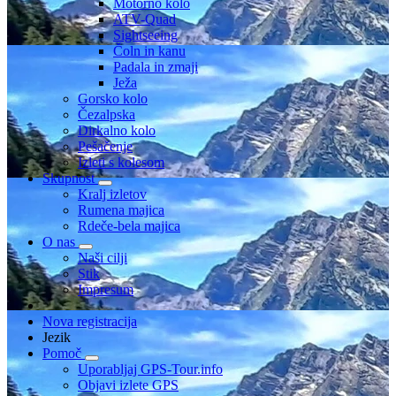
Motorno kolo
ATV-Quad
Sightseeing
Čoln in kanu
Padala in zmaji
Ježa
Gorsko kolo
Čezalpska
Dirkalno kolo
Pešačenje
Izleti s kolesom
Skupnost
Kralj izletov
Rumena majica
Rdeče-bela majica
O nas
Naši cilji
Stik
Impresum
Nova registracija
Jezik
Pomoč
Uporabljaj GPS-Tour.info
Objavi izlete GPS