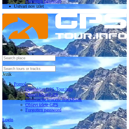
Forgotten password
Ustvari nov izlet
Select location
Jezik
Pomoč
Uporabljaj GPS-Tour.info
Objavi izlete GPS
Informacije o oceni TrackRank
Objavi izlete GPS
Forgotten password
Login