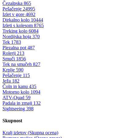
Čezalpska
865
Pešačenje
24995
Izlet v gore
4692
Dirkalno kolo
10444
Izleti s kolesom
8765
Treking kolo
6084
Nordijska hoja
370
Tek
1783
Plezalna pot
487
Rolerji
213
Smuči
1856
Tek na smučeh
827
Krplje
590
Pešačenje
115
Ježa
182
Čoln in kanu
435
Motorno kolo
1094
ATV-Quad
59
Padala in zmaji
132
Sightseeing
398
Skupnost
Kralj izletov (Skupna ocena)