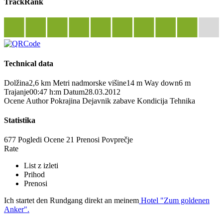
TrackRank
Technical data
Dolžina
2,6 km
Metri nadmorske višine
14 m
Way down
6 m
Trajanje
00:47 h:m
Datum
28.03.2012
Ocene
Author
Pokrajina
Dejavnik zabave
Kondicija
Tehnika
Statistika
677 Pogledi
Ocene
21 Prenosi
Povprečje
Rate
List z izleti
Prihod
Prenosi
Ich startet den Rundgang direkt an meinem
Hotel "Zum goldenen
Anker".