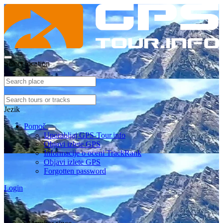
Select location
Jezik
Pomoč
Uporabljaj GPS-Tour.info
Objavi izlete GPS
Informacije o oceni TrackRank
Objavi izlete GPS
Forgotten password
Login