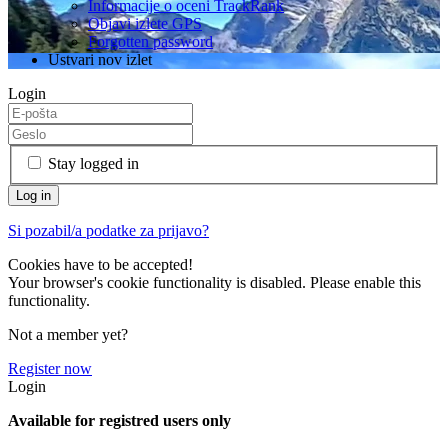
Informacije o oceni TrackRank
Objavi izlete GPS
Forgotten password
Ustvari nov izlet
Login
Stay logged in
Si pozabil/a podatke za prijavo?
Cookies have to be accepted!
Your browser's cookie functionality is disabled. Please enable this
functionality.
Not a member yet?
Register now
Login
Available for registred users only