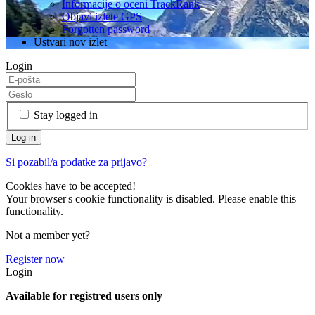
Informacije o oceni TrackRank
Objavi izlete GPS
Forgotten password
Ustvari nov izlet
Login
Stay logged in
Si pozabil/a podatke za prijavo?
Cookies have to be accepted!
Your browser's cookie functionality is disabled. Please enable this
functionality.
Not a member yet?
Register now
Login
Available for registred users only