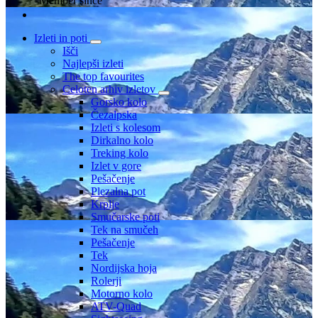
Member since
Izleti in poti
Išči
Najlepši izleti
The top favourites
Celoten arhiv izletov
Gorsko kolo
Čezalpska
Izleti s kolesom
Dirkalno kolo
Treking kolo
Izlet v gore
Pešačenje
Plezalna pot
Krplje
Smučarske poti
Tek na smučeh
Pešačenje
Tek
Nordijska hoja
Rolerji
Motorno kolo
ATV-Quad