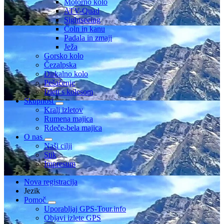
Motorno kolo
ATV-Quad
Sightseeing
Čoln in kanu
Padala in zmaji
Ježa
Gorsko kolo
Čezalpska
Dirkalno kolo
Pešačenje
Izleti s kolesom
Skupnost
Kralj izletov
Rumena majica
Rdeče-bela majica
O nas
Naši cilji
Stik
Impresum
Nova registracija
Jezik
Pomoč
Uporabljaj GPS-Tour.info
Objavi izlete GPS