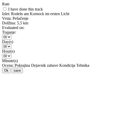
Rate
I have done this track
Izlet:
Rodeln am Kornock im ersten Licht
Vrsta:
Pešačenje
Dolžina:
5,5 km
Evaluated on:
Trajanje:
Day(s)
Hour(s)
Minute(s)
Ocena:
Pokrajina
Dejavnik zabave
Kondicija
Tehnika
Ok
save