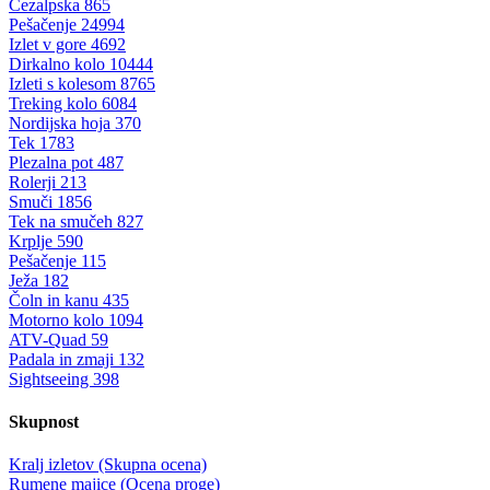
Čezalpska
865
Pešačenje
24994
Izlet v gore
4692
Dirkalno kolo
10444
Izleti s kolesom
8765
Treking kolo
6084
Nordijska hoja
370
Tek
1783
Plezalna pot
487
Rolerji
213
Smuči
1856
Tek na smučeh
827
Krplje
590
Pešačenje
115
Ježa
182
Čoln in kanu
435
Motorno kolo
1094
ATV-Quad
59
Padala in zmaji
132
Sightseeing
398
Skupnost
Kralj izletov (Skupna ocena)
Rumene majice (Ocena proge)