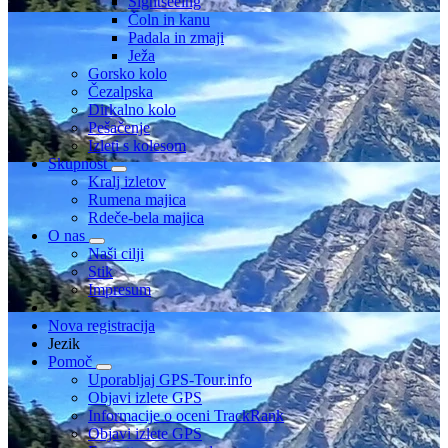
Sightseeing
Čoln in kanu
Padala in zmaji
Ježa
Gorsko kolo
Čezalpska
Dirkalno kolo
Pešačenje
Izleti s kolesom
Skupnost
Kralj izletov
Rumena majica
Rdeče-bela majica
O nas
Naši cilji
Stik
Impresum
Nova registracija
Jezik
Pomoč
Uporabljaj GPS-Tour.info
Objavi izlete GPS
Informacije o oceni TrackRank
Objavi izlete GPS