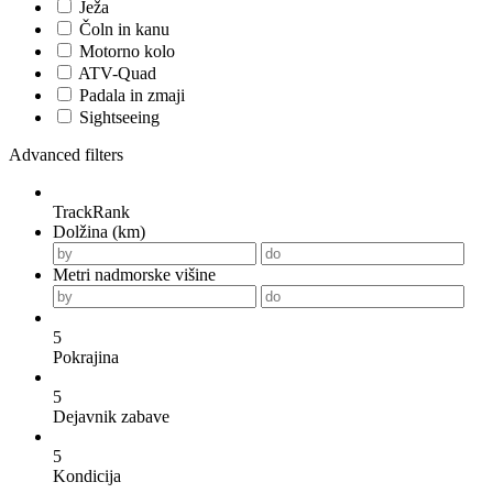
Ježa
Čoln in kanu
Motorno kolo
ATV-Quad
Padala in zmaji
Sightseeing
Advanced filters
TrackRank
Dolžina (km)
Metri nadmorske višine
5
Pokrajina
5
Dejavnik zabave
5
Kondicija