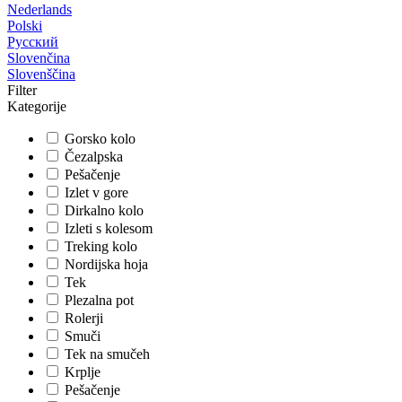
Nederlands
Polski
Русский
Slovenčina
Slovenščina
Filter
Kategorije
Gorsko kolo
Čezalpska
Pešačenje
Izlet v gore
Dirkalno kolo
Izleti s kolesom
Treking kolo
Nordijska hoja
Tek
Plezalna pot
Rolerji
Smuči
Tek na smučeh
Krplje
Pešačenje