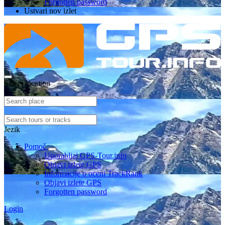
Forgotten password
Ustvari nov izlet
Select location
Jezik
Pomoč
Uporabljaj GPS-Tour.info
Objavi izlete GPS
Informacije o oceni TrackRank
Objavi izlete GPS
Forgotten password
Login