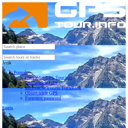
Select location
Jezik
Pomoč
Uporabljaj GPS-Tour.info
Objavi izlete GPS
Informacije o oceni TrackRank
Objavi izlete GPS
Forgotten password
Login