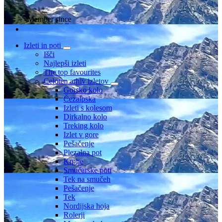
Member since
Izleti in poti
Išči
Najlepši izleti
The top favourites
Celoten arhiv izletov
Gorsko kolo
Čezalpska
Izleti s kolesom
Dirkalno kolo
Treking kolo
Izlet v gore
Pešačenje
Plezalna pot
Krplje
Smučarske poti
Tek na smučeh
Pešačenje
Tek
Nordijska hoja
Rolerji