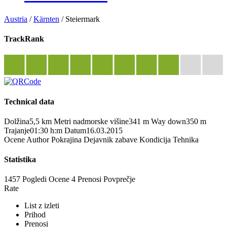
Austria
/
Kärnten
/
Steiermark
TrackRank
Technical data
Dolžina
5,5 km
Metri nadmorske višine
341 m
Way down
350 m
Trajanje
01:30 h:m
Datum
16.03.2015
Ocene
Author
Pokrajina
Dejavnik zabave
Kondicija
Tehnika
Statistika
1457 Pogledi
Ocene
4 Prenosi
Povprečje
Rate
List z izleti
Prihod
Prenosi