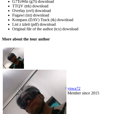
G7ToWin (g7t)
download
TTQV (trk)
download
Overlay (ovl)
download
Fugawi (txt)
download
Kompass (DAV) Track (tk)
download
List z izleti (pdf)
download
Original file of the author (tcx)
download
More about the tour author
ynwa72
Member since 2015