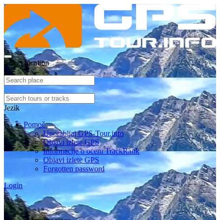
Select location
Jezik
Pomoč
Uporabljaj GPS-Tour.info
Objavi izlete GPS
Informacije o oceni TrackRank
Objavi izlete GPS
Forgotten password
Login