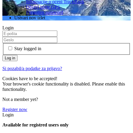
Informacije o oceni TrackRank
Objavi izlete GPS
Forgotten password
Ustvari nov izlet
Login
Stay logged in
Si pozabil/a podatke za prijavo?
Cookies have to be accepted!
Your browser's cookie functionality is disabled. Please enable this
functionality.
Not a member yet?
Register now
Login
Available for registred users only