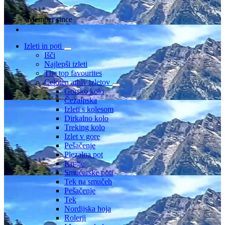
Member since
Izleti in poti
Išči
Najlepši izleti
The top favourites
Celoten arhiv izletov
Gorsko kolo
Čezalpska
Izleti s kolesom
Dirkalno kolo
Treking kolo
Izlet v gore
Pešačenje
Plezalna pot
Krplje
Smučarske poti
Tek na smučeh
Pešačenje
Tek
Nordijska hoja
Rolerji