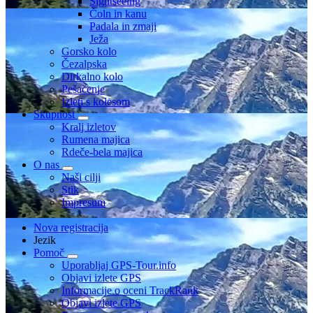
Sightseeing
Čoln in kanu
Padala in zmaji
Ježa
Gorsko kolo
Čezalpska
Dirkalno kolo
Pešačenje
Izleti s kolesom
Skupnost
Kralj izletov
Rumena majica
Rdeče-bela majica
O nas
Naši cilji
Stik
Impresum
Nova registracija
Jezik
Pomoč
Uporabljaj GPS-Tour.info
Objavi izlete GPS
Informacije o oceni TrackRank
Objavi izlete GPS