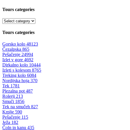
Tours categories
Tours categories
Gorsko kolo
48123
Čezalpska
865
Pešačenje
24994
Izlet v gore
4692
Dirkalno kolo
10444
Izleti s kolesom
8765
Treking kolo
6084
Nordijska hoja
370
Tek
1781
Plezalna pot
487
Rolerji
213
Smuči
1856
Tek na smučeh
827
Krplje
590
Pešačenje
115
Ježa
182
Čoln in kanu
435