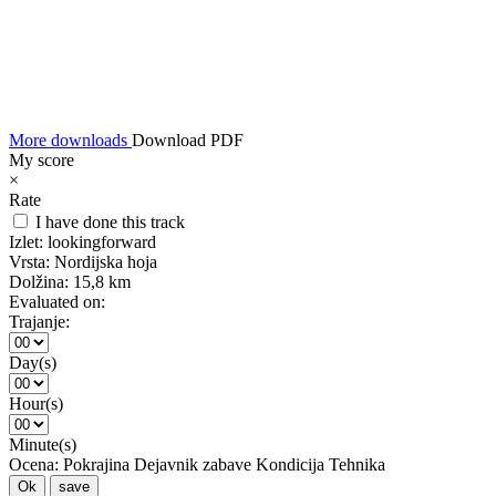
More downloads
Download PDF
My score
×
Rate
I have done this track
Izlet:
lookingforward
Vrsta:
Nordijska hoja
Dolžina:
15,8 km
Evaluated on:
Trajanje:
Day(s)
Hour(s)
Minute(s)
Ocena:
Pokrajina
Dejavnik zabave
Kondicija
Tehnika
Ok
save