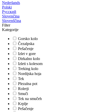
Nederlands
Polski
Русский
Slovenčina
Slovenščina
Filter
Kategorije
Gorsko kolo
Čezalpska
Pešačenje
Izlet v gore
Dirkalno kolo
Izleti s kolesom
Treking kolo
Nordijska hoja
Tek
Plezalna pot
Rolerji
Smuči
Tek na smučeh
Krplje
Pešačenje