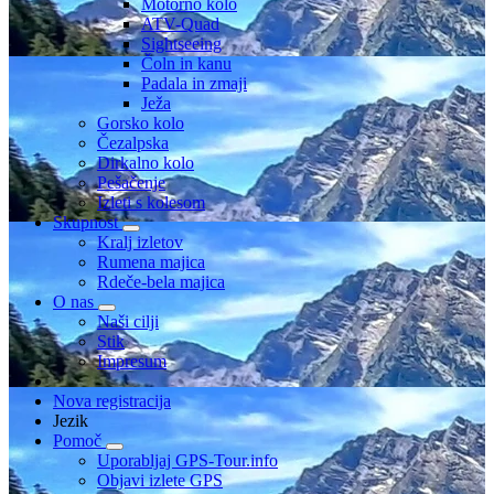
Motorno kolo
ATV-Quad
Sightseeing
Čoln in kanu
Padala in zmaji
Ježa
Gorsko kolo
Čezalpska
Dirkalno kolo
Pešačenje
Izleti s kolesom
Skupnost
Kralj izletov
Rumena majica
Rdeče-bela majica
O nas
Naši cilji
Stik
Impresum
Nova registracija
Jezik
Pomoč
Uporabljaj GPS-Tour.info
Objavi izlete GPS