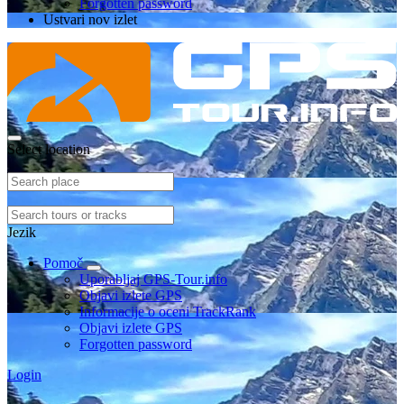
Forgotten password
Ustvari nov izlet
Select location
Jezik
Pomoč
Uporabljaj GPS-Tour.info
Objavi izlete GPS
Informacije o oceni TrackRank
Objavi izlete GPS
Forgotten password
Login