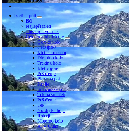
Member since
Izleti in poti
Išči
Najlepši izleti
The top favourites
Celoten arhiv izletov
Gorsko kolo
Čezalpska
Izleti s kolesom
Dirkalno kolo
Treking kolo
Izlet v gore
Pešačenje
Plezalna pot
Krplje
Smučarske poti
Tek na smučeh
Pešačenje
Tek
Nordijska hoja
Rolerji
Motorno kolo
ATV-Quad