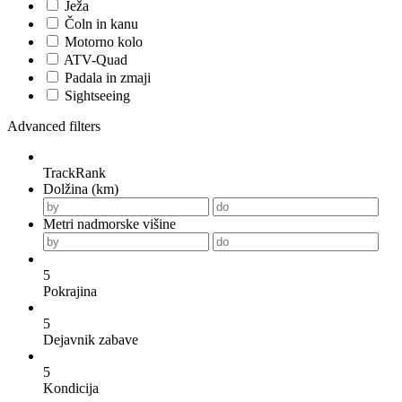
Ježa
Čoln in kanu
Motorno kolo
ATV-Quad
Padala in zmaji
Sightseeing
Advanced filters
TrackRank
Dolžina (km)
Metri nadmorske višine
5
Pokrajina
5
Dejavnik zabave
5
Kondicija