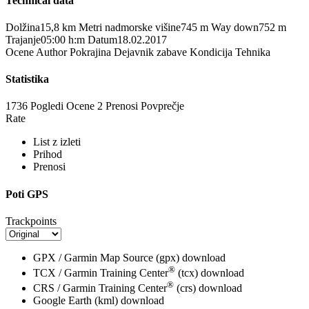
Technical data
Dolžina
15,8 km
Metri nadmorske višine
745 m
Way down
752 m
Trajanje
05:00 h:m
Datum
18.02.2017
Ocene
Author
Pokrajina
Dejavnik zabave
Kondicija
Tehnika
Statistika
1736 Pogledi
Ocene
2 Prenosi
Povprečje
Rate
List z izleti
Prihod
Prenosi
Poti GPS
Trackpoints
GPX / Garmin Map Source (gpx)
download
®
TCX / Garmin Training Center
(tcx)
download
®
CRS / Garmin Training Center
(crs)
download
Google Earth (kml)
download