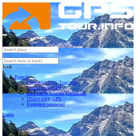
Select location
Jezik
Pomoč
Uporabljaj GPS-Tour.info
Objavi izlete GPS
Informacije o oceni TrackRank
Objavi izlete GPS
Forgotten password
Login