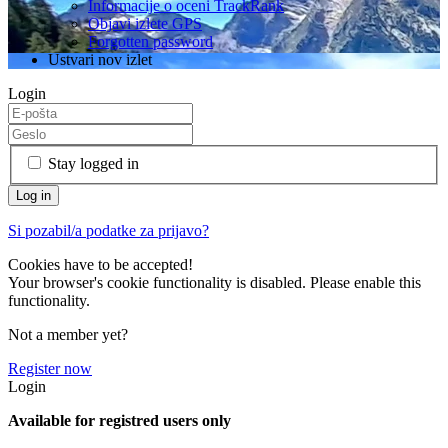
Informacije o oceni TrackRank
Objavi izlete GPS
Forgotten password
Ustvari nov izlet
Login
Stay logged in
Si pozabil/a podatke za prijavo?
Cookies have to be accepted!
Your browser's cookie functionality is disabled. Please enable this
functionality.
Not a member yet?
Register now
Login
Available for registred users only