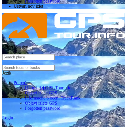
Forgotten password
Ustvari nov izlet
Select location
Jezik
Pomoč
Uporabljaj GPS-Tour.info
Objavi izlete GPS
Informacije o oceni TrackRank
Objavi izlete GPS
Forgotten password
Login