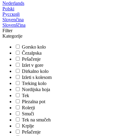
Nederlands
Polski
Русский
Slovenčina
Slovenščina
Filter
Kategorije
Gorsko kolo
Čezalpska
Pešačenje
Izlet v gore
Dirkalno kolo
Izleti s kolesom
Treking kolo
Nordijska hoja
Tek
Plezalna pot
Rolerji
Smuči
Tek na smučeh
Krplje
Pešačenje