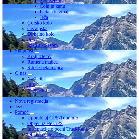
Sightseeing
Čoln in kanu
Padala in zmaji
Ježa
Gorsko kolo
Čezalpska
Dirkalno kolo
Pešačenje
Izleti s kolesom
Skupnost
Kralj izletov
Rumena majica
Rdeče-bela majica
O nas
Naši cilji
Stik
Impresum
Nova registracija
Jezik
Pomoč
Uporabljaj GPS-Tour.info
Objavi izlete GPS
Informacije o oceni TrackRank
Objavi izlete GPS