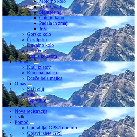
Motorno kolo
ATV-Quad
Sightseeing
Čoln in kanu
Padala in zmaji
Ježa
Gorsko kolo
Čezalpska
Dirkalno kolo
Pešačenje
Izleti s kolesom
Skupnost
Kralj izletov
Rumena majica
Rdeče-bela majica
O nas
Naši cilji
Stik
Impresum
Nova registracija
Jezik
Pomoč
Uporabljaj GPS-Tour.info
Objavi izlete GPS