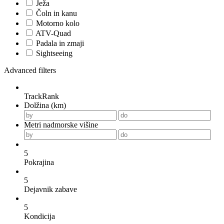
Ježa
Čoln in kanu
Motorno kolo
ATV-Quad
Padala in zmaji
Sightseeing
Advanced filters
TrackRank
Dolžina (km)
Metri nadmorske višine
5
Pokrajina
5
Dejavnik zabave
5
Kondicija