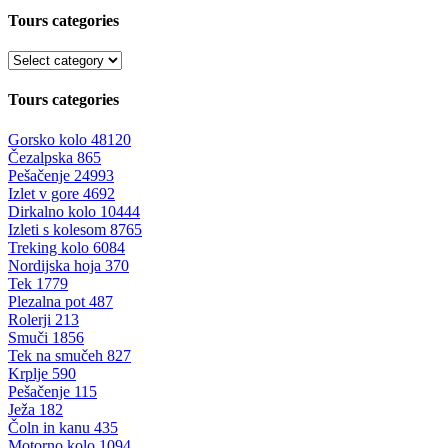
Tours categories
Tours categories
Gorsko kolo
48120
Čezalpska
865
Pešačenje
24993
Izlet v gore
4692
Dirkalno kolo
10444
Izleti s kolesom
8765
Treking kolo
6084
Nordijska hoja
370
Tek
1779
Plezalna pot
487
Rolerji
213
Smuči
1856
Tek na smučeh
827
Krplje
590
Pešačenje
115
Ježa
182
Čoln in kanu
435
Motorno kolo
1094