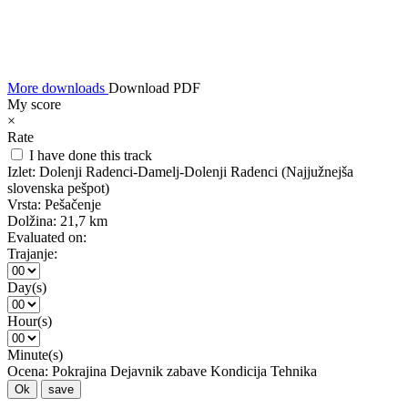
More downloads
Download PDF
My score
×
Rate
I have done this track
Izlet:
Dolenji Radenci-Damelj-Dolenji Radenci (Najjužnejša
slovenska pešpot)
Vrsta:
Pešačenje
Dolžina:
21,7 km
Evaluated on:
Trajanje:
Day(s)
Hour(s)
Minute(s)
Ocena:
Pokrajina
Dejavnik zabave
Kondicija
Tehnika
Ok
save