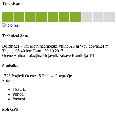
TrackRank
Technical data
Dolžina
21,7 km
Metri nadmorske višine
626 m
Way down
624 m
Trajanje
05:40 h:m
Datum
30.10.2017
Ocene
Author
Pokrajina
Dejavnik zabave
Kondicija
Tehnika
Statistika
1723 Pogledi
Ocene
15 Prenosi
Povprečje
Rate
List z izleti
Prihod
Prenosi
Poti GPS