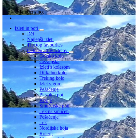
Member since
Izleti in poti
Išči
Najlepši izleti
The top favourites
Celoten arhiv izletov
Gorsko kolo
Čezalpska
Izleti s kolesom
Dirkalno kolo
Treking kolo
Izlet v gore
Pešačenje
Plezalna pot
Krplje
Smučarske poti
Tek na smučeh
Pešačenje
Tek
Nordijska hoja
Rolerji