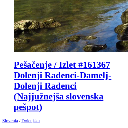
Pešačenje / Izlet #161367
Dolenji Radenci-Damelj-
Dolenji Radenci
(Najjužnejša slovenska
pešpot)
Slovenia
/
Dolenjska