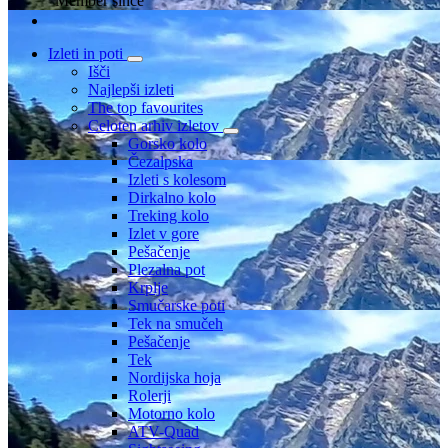
Member since
Izleti in poti
Išči
Najlepši izleti
The top favourites
Celoten arhiv izletov
Gorsko kolo
Čezalpska
Izleti s kolesom
Dirkalno kolo
Treking kolo
Izlet v gore
Pešačenje
Plezalna pot
Krplje
Smučarske poti
Tek na smučeh
Pešačenje
Tek
Nordijska hoja
Rolerji
Motorno kolo
ATV-Quad