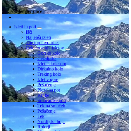
Member since
Izleti in poti
Išči
Najlepši izleti
The top favourites
Celoten arhiv izletov
Gorsko kolo
Čezalpska
Izleti s kolesom
Dirkalno kolo
Treking kolo
Izlet v gore
Pešačenje
Plezalna pot
Krplje
Smučarske poti
Tek na smučeh
Pešačenje
Tek
Nordijska hoja
Rolerji