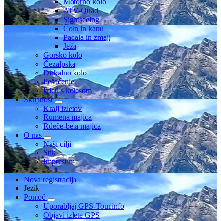
Motorno kolo
ATV-Quad
Sightseeing
Čoln in kanu
Padala in zmaji
Ježa
Gorsko kolo
Čezalpska
Dirkalno kolo
Pešačenje
Izleti s kolesom
Skupnost
Kralj izletov
Rumena majica
Rdeče-bela majica
O nas
Naši cilji
Stik
Impresum
Nova registracija
Jezik
Pomoč
Uporabljaj GPS-Tour.info
Objavi izlete GPS