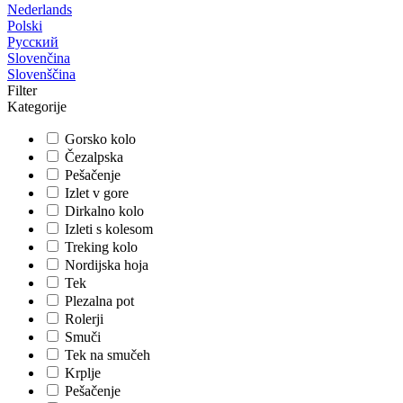
Nederlands
Polski
Русский
Slovenčina
Slovenščina
Filter
Kategorije
Gorsko kolo
Čezalpska
Pešačenje
Izlet v gore
Dirkalno kolo
Izleti s kolesom
Treking kolo
Nordijska hoja
Tek
Plezalna pot
Rolerji
Smuči
Tek na smučeh
Krplje
Pešačenje