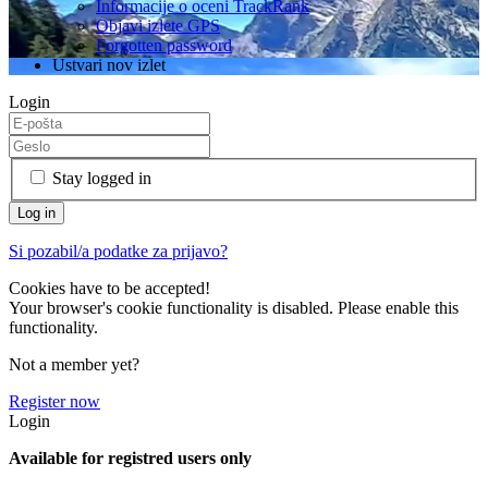
Informacije o oceni TrackRank
Objavi izlete GPS
Forgotten password
Ustvari nov izlet
Login
Stay logged in
Si pozabil/a podatke za prijavo?
Cookies have to be accepted!
Your browser's cookie functionality is disabled. Please enable this
functionality.
Not a member yet?
Register now
Login
Available for registred users only