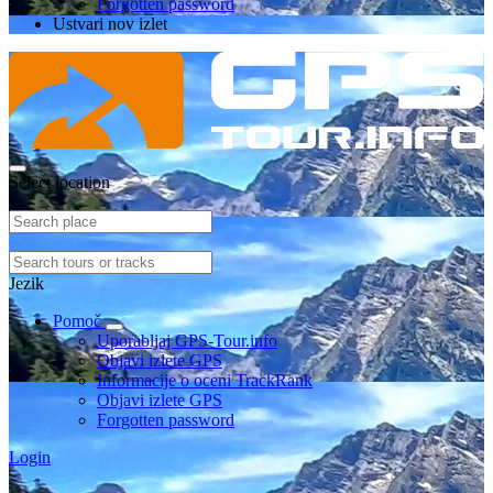
Forgotten password
Ustvari nov izlet
Select location
Jezik
Pomoč
Uporabljaj GPS-Tour.info
Objavi izlete GPS
Informacije o oceni TrackRank
Objavi izlete GPS
Forgotten password
Login