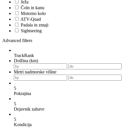
Ježa
Čoln in kanu
Motorno kolo
ATV-Quad
Padala in zmaji
Sightseeing
Advanced filters
TrackRank
Dolžina (km)
Metri nadmorske višine
5
Pokrajina
5
Dejavnik zabave
5
Kondicija