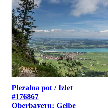
Plezalna pot / Izlet
#176867
Oberbayern: Gelbe