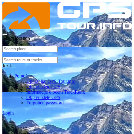
Select location
Jezik
Pomoč
Uporabljaj GPS-Tour.info
Objavi izlete GPS
Informacije o oceni TrackRank
Objavi izlete GPS
Forgotten password
Login