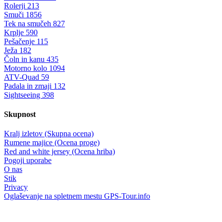
Rolerji
213
Smuči
1856
Tek na smučeh
827
Krplje
590
Pešačenje
115
Ježa
182
Čoln in kanu
435
Motorno kolo
1094
ATV-Quad
59
Padala in zmaji
132
Sightseeing
398
Skupnost
Kralj izletov (Skupna ocena)
Rumene majice (Ocena proge)
Red and white jersey (Ocena hriba)
Pogoji uporabe
O nas
Stik
Privacy
Oglaševanje na spletnem mestu GPS-Tour.info