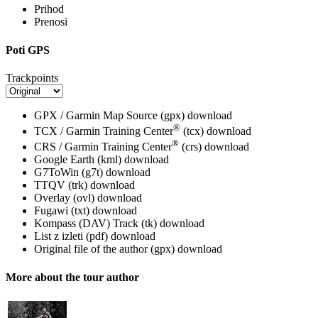
Prihod
Prenosi
Poti GPS
Trackpoints
GPX / Garmin Map Source (gpx)
download
®
TCX / Garmin Training Center
(tcx)
download
®
CRS / Garmin Training Center
(crs)
download
Google Earth (kml)
download
G7ToWin (g7t)
download
TTQV (trk)
download
Overlay (ovl)
download
Fugawi (txt)
download
Kompass (DAV) Track (tk)
download
List z izleti (pdf)
download
Original file of the author (gpx)
download
More about the tour author