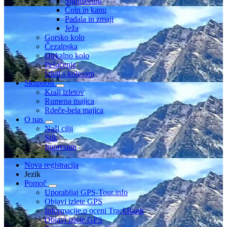
Sightseeing
Čoln in kanu
Padala in zmaji
Ježa
Gorsko kolo
Čezalpska
Dirkalno kolo
Pešačenje
Izleti s kolesom
Skupnost
Kralj izletov
Rumena majica
Rdeče-bela majica
O nas
Naši cilji
Stik
Impresum
Nova registracija
Jezik
Pomoč
Uporabljaj GPS-Tour.info
Objavi izlete GPS
Informacije o oceni TrackRank
Objavi izlete GPS