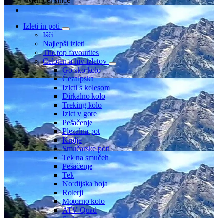
Member since
Izleti in poti
Išči
Najlepši izleti
The top favourites
Celoten arhiv izletov
Gorsko kolo
Čezalpska
Izleti s kolesom
Dirkalno kolo
Treking kolo
Izlet v gore
Pešačenje
Plezalna pot
Krplje
Smučarske poti
Tek na smučeh
Pešačenje
Tek
Nordijska hoja
Rolerji
Motorno kolo
ATV-Quad