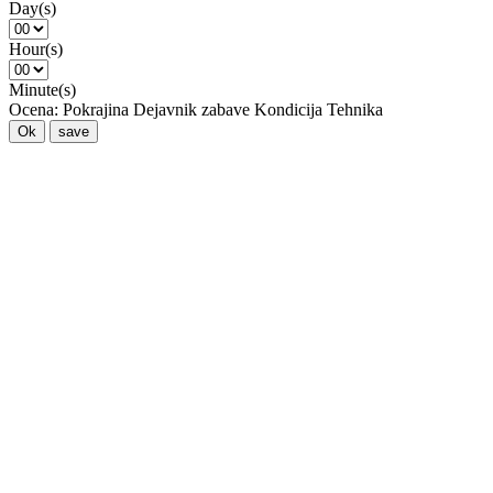
Day(s)
Hour(s)
Minute(s)
Ocena:
Pokrajina
Dejavnik zabave
Kondicija
Tehnika
Ok
save