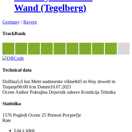
Wand (Tegelberg)
Germany
/
Bayern
TrackRank
Technical data
Dolžina
5,6 km
Metri nadmorske višine
845 m
Way down
0 m
Trajanje
06:00 h:m
Datum
10.07.2021
Ocene
Author
Pokrajina
Dejavnik zabave
Kondicija
Tehnika
Statistika
1576 Pogledi
Ocene
25 Prenosi
Povprečje
Rate
List z izleti