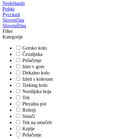
Nederlands
Polski
Русский
Slovenčina
Slovenščina
Filter
Kategorije
Gorsko kolo
Čezalpska
Pešačenje
Izlet v gore
Dirkalno kolo
Izleti s kolesom
Treking kolo
Nordijska hoja
Tek
Plezalna pot
Rolerji
Smuči
Tek na smučeh
Krplje
Pešačenje