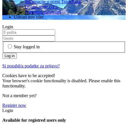
Informacije o oceni TrackRank
Objavi izlete GPS
Forgotten password
Ustvari nov izlet
Login
Stay logged in
Si pozabil/a podatke za prijavo?
Cookies have to be accepted!
Your browser's cookie functionality is disabled. Please enable this
functionality.
Not a member yet?
Register now
Login
Available for registred users only