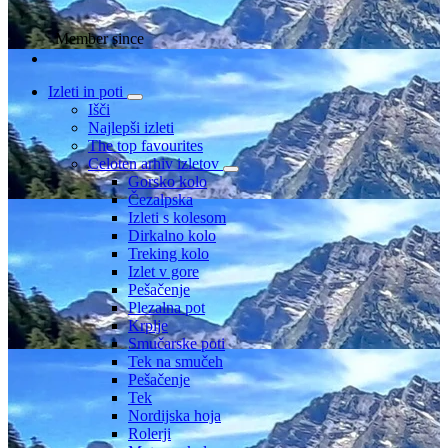
Member since
Izleti in poti
Išči
Najlepši izleti
The top favourites
Celoten arhiv izletov
Gorsko kolo
Čezalpska
Izleti s kolesom
Dirkalno kolo
Treking kolo
Izlet v gore
Pešačenje
Plezalna pot
Krplje
Smučarske poti
Tek na smučeh
Pešačenje
Tek
Nordijska hoja
Rolerji