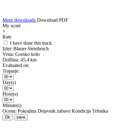
More downloads
Download PDF
My score
×
Rate
I have done this track
Izlet:
Blauer Steinbruch
Vrsta:
Gorsko kolo
Dolžina:
45,4 km
Evaluated on:
Trajanje:
Day(s)
Hour(s)
Minute(s)
Ocena:
Pokrajina
Dejavnik zabave
Kondicija
Tehnika
Ok
save