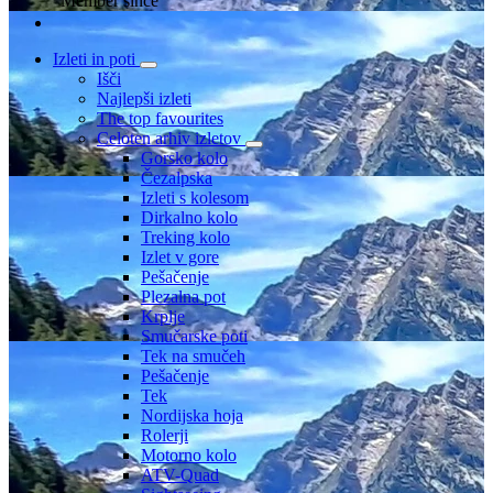
Member since
Izleti in poti
Išči
Najlepši izleti
The top favourites
Celoten arhiv izletov
Gorsko kolo
Čezalpska
Izleti s kolesom
Dirkalno kolo
Treking kolo
Izlet v gore
Pešačenje
Plezalna pot
Krplje
Smučarske poti
Tek na smučeh
Pešačenje
Tek
Nordijska hoja
Rolerji
Motorno kolo
ATV-Quad