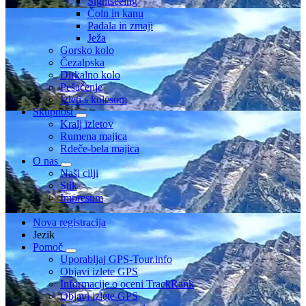
Sightseeing
Čoln in kanu
Padala in zmaji
Ježa
Gorsko kolo
Čezalpska
Dirkalno kolo
Pešačenje
Izleti s kolesom
Skupnost
Kralj izletov
Rumena majica
Rdeče-bela majica
O nas
Naši cilji
Stik
Impresum
Nova registracija
Jezik
Pomoč
Uporabljaj GPS-Tour.info
Objavi izlete GPS
Informacije o oceni TrackRank
Objavi izlete GPS