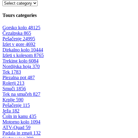
Tours categories
Gorsko kolo
48125
Čezalpska
865
Pešačenje
24995
Izlet v gore
4692
Dirkalno kolo
10444
Izleti s kolesom
8765
Treking kolo
6084
Nordijska hoja
370
Tek
1783
Plezalna pot
487
Rolerji
213
Smuči
1856
Tek na smučeh
827
Krplje
590
Pešačenje
115
Ježa
182
Čoln in kanu
435
Motorno kolo
1094
ATV-Quad
59
Padala in zmaji
132