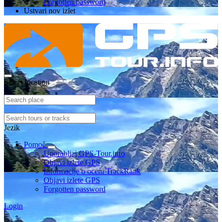
Forgotten password
Ustvari nov izlet
Select location
Jezik
Pomoč
Uporabljaj GPS-Tour.info
Objavi izlete GPS
Informacije o oceni TrackRank
Objavi izlete GPS
Forgotten password
Login