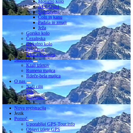
Motorno kolo
ATV-Quad
Sightseeing
Čoln in kanu
Padala in zmaji
Ježa
Gorsko kolo
Čezalpska
Dirkalno kolo
Pešačenje
Izleti s kolesom
Skupnost
Kralj izletov
Rumena majica
Rdeče-bela majica
O nas
Naši cilji
Stik
Impresum
Nova registracija
Jezik
Pomoč
Uporabljaj GPS-Tour.info
Objavi izlete GPS