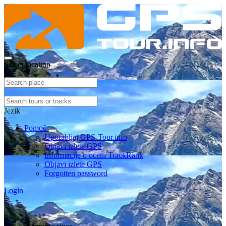
Select location
Jezik
Pomoč
Uporabljaj GPS-Tour.info
Objavi izlete GPS
Informacije o oceni TrackRank
Objavi izlete GPS
Forgotten password
Login