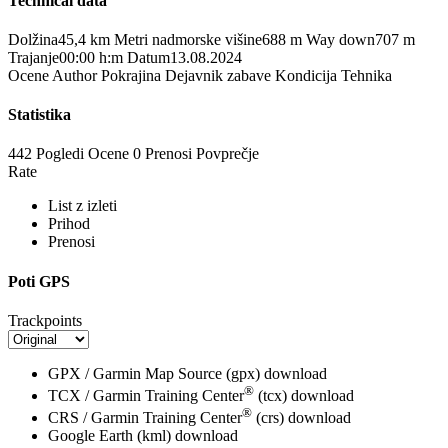
Technical data
Dolžina
45,4 km
Metri nadmorske višine
688 m
Way down
707 m
Trajanje
00:00 h:m
Datum
13.08.2024
Ocene
Author
Pokrajina
Dejavnik zabave
Kondicija
Tehnika
Statistika
442 Pogledi
Ocene
0 Prenosi
Povprečje
Rate
List z izleti
Prihod
Prenosi
Poti GPS
Trackpoints
GPX / Garmin Map Source (gpx)
download
®
TCX / Garmin Training Center
(tcx)
download
®
CRS / Garmin Training Center
(crs)
download
Google Earth (kml)
download