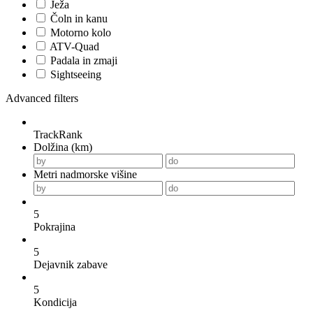
Ježa
Čoln in kanu
Motorno kolo
ATV-Quad
Padala in zmaji
Sightseeing
Advanced filters
TrackRank
Dolžina (km)
Metri nadmorske višine
5
Pokrajina
5
Dejavnik zabave
5
Kondicija