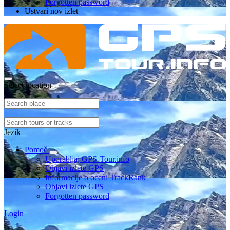
Forgotten password
Ustvari nov izlet
Select location
Jezik
Pomoč
Uporabljaj GPS-Tour.info
Objavi izlete GPS
Informacije o oceni TrackRank
Objavi izlete GPS
Forgotten password
Login