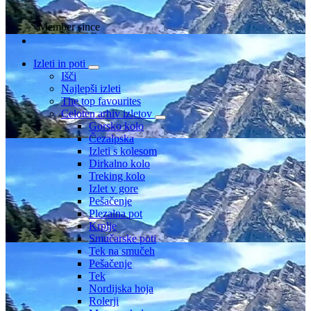
Member since
Izleti in poti
Išči
Najlepši izleti
The top favourites
Celoten arhiv izletov
Gorsko kolo
Čezalpska
Izleti s kolesom
Dirkalno kolo
Treking kolo
Izlet v gore
Pešačenje
Plezalna pot
Krplje
Smučarske poti
Tek na smučeh
Pešačenje
Tek
Nordijska hoja
Rolerji