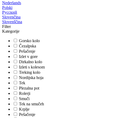
Nederlands
Polski
Русский
Slovenčina
Slovenščina
Filter
Kategorije
Gorsko kolo
Čezalpska
Pešačenje
Izlet v gore
Dirkalno kolo
Izleti s kolesom
Treking kolo
Nordijska hoja
Tek
Plezalna pot
Rolerji
Smuči
Tek na smučeh
Krplje
Pešačenje