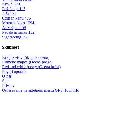
Krplje
590
Pešačenje
115
Ježa
182
Čoln in kanu
435
Motorno kolo
1094
ATV-Quad
59
Padala in zmaji
132
Sightseeing
398
Skupnost
Kralj izletov (Skupna ocena)
Rumene majice (Ocena proge)
Red and white jersey (Ocena hriba)
Pogoji uporabe
O nas
Stik
Privacy
Oglaševanje na spletnem mestu GPS-Tour.info