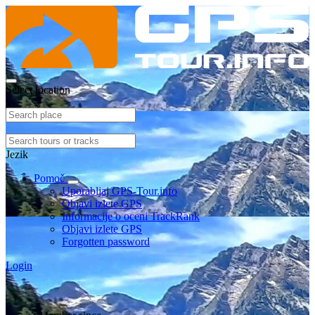
Select location
Jezik
Pomoč
Uporabljaj GPS-Tour.info
Objavi izlete GPS
Informacije o oceni TrackRank
Objavi izlete GPS
Forgotten password
Login