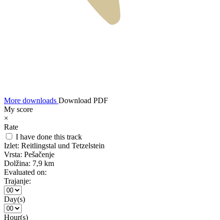
More downloads
Download PDF
My score
×
Rate
I have done this track
Izlet:
Reitlingstal und Tetzelstein
Vrsta:
Pešačenje
Dolžina:
7,9 km
Evaluated on:
Trajanje:
Day(s)
Hour(s)