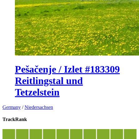
Pešačenje / Izlet #183309
Reitlingstal und
Tetzelstein
Germany
/
Niedersachsen
TrackRank