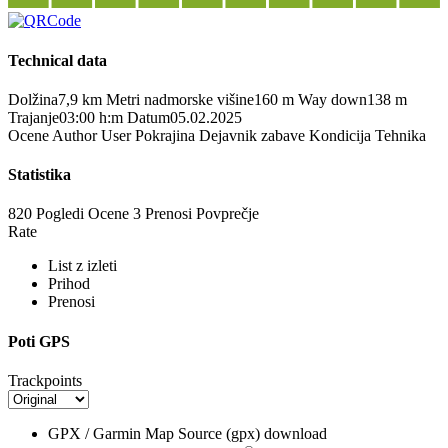
Technical data
Dolžina
7,9 km
Metri nadmorske višine
160 m
Way down
138 m
Trajanje
03:00 h:m
Datum
05.02.2025
Ocene
Author
User
Pokrajina
Dejavnik zabave
Kondicija
Tehnika
Statistika
820 Pogledi
Ocene
3 Prenosi
Povprečje
Rate
List z izleti
Prihod
Prenosi
Poti GPS
Trackpoints
GPX / Garmin Map Source (gpx)
download