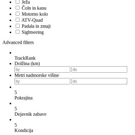
Ježa
Čoln in kanu
Motorno kolo
ATV-Quad
Padala in zmaji
Sightseeing
Advanced filters
TrackRank
Dolžina (km)
Metri nadmorske višine
5
Pokrajina
5
Dejavnik zabave
5
Kondicija