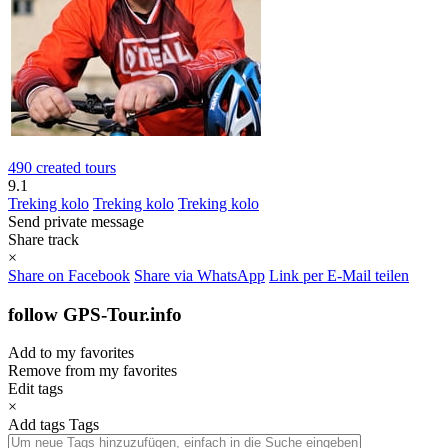
490 created tours
9.1
Treking kolo
Treking kolo
Treking kolo
Send private message
Share track
×
Share on Facebook
Share via WhatsApp
Link per E-Mail teilen
follow GPS-Tour.info
Add to my favorites
Remove from my favorites
Edit tags
×
Add tags
Tags