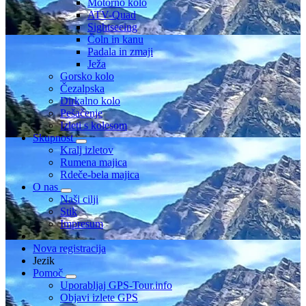
Motorno kolo
ATV-Quad
Sightseeing
Čoln in kanu
Padala in zmaji
Ježa
Gorsko kolo
Čezalpska
Dirkalno kolo
Pešačenje
Izleti s kolesom
Skupnost
Kralj izletov
Rumena majica
Rdeče-bela majica
O nas
Naši cilji
Stik
Impresum
Nova registracija
Jezik
Pomoč
Uporabljaj GPS-Tour.info
Objavi izlete GPS