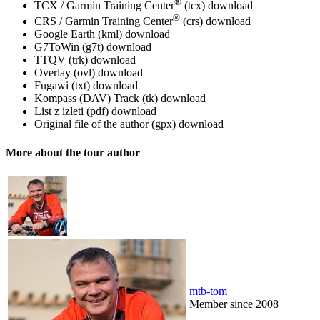
®
TCX / Garmin Training Center
(tcx)
download
®
CRS / Garmin Training Center
(crs)
download
Google Earth (kml)
download
G7ToWin (g7t)
download
TTQV (trk)
download
Overlay (ovl)
download
Fugawi (txt)
download
Kompass (DAV) Track (tk)
download
List z izleti (pdf)
download
Original file of the author (gpx)
download
More about the tour author
mtb-tom
Member since 2008