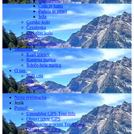
Sightseeing
Čoln in kanu
Padala in zmaji
Ježa
Gorsko kolo
Čezalpska
Dirkalno kolo
Pešačenje
Izleti s kolesom
Skupnost
Kralj izletov
Rumena majica
Rdeče-bela majica
O nas
Naši cilji
Stik
Impresum
Nova registracija
Jezik
Pomoč
Uporabljaj GPS-Tour.info
Objavi izlete GPS
Informacije o oceni TrackRank
Objavi izlete GPS