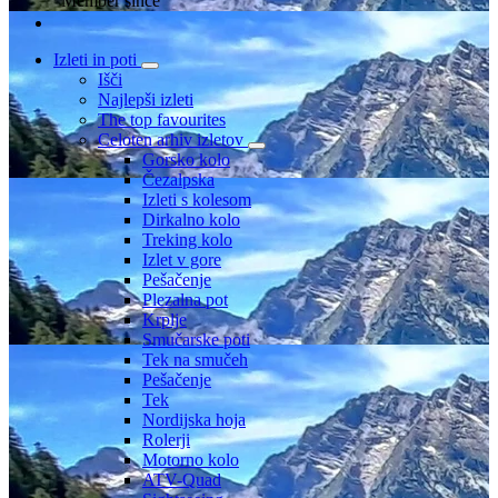
Member since
Izleti in poti
Išči
Najlepši izleti
The top favourites
Celoten arhiv izletov
Gorsko kolo
Čezalpska
Izleti s kolesom
Dirkalno kolo
Treking kolo
Izlet v gore
Pešačenje
Plezalna pot
Krplje
Smučarske poti
Tek na smučeh
Pešačenje
Tek
Nordijska hoja
Rolerji
Motorno kolo
ATV-Quad