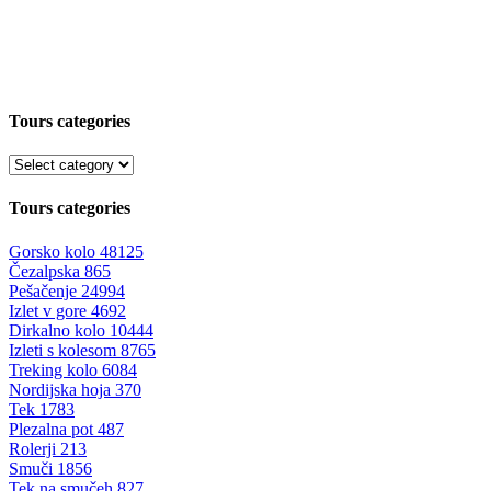
Tours categories
Tours categories
Gorsko kolo
48125
Čezalpska
865
Pešačenje
24994
Izlet v gore
4692
Dirkalno kolo
10444
Izleti s kolesom
8765
Treking kolo
6084
Nordijska hoja
370
Tek
1783
Plezalna pot
487
Rolerji
213
Smuči
1856
Tek na smučeh
827