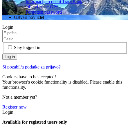
Informacije o oceni TrackRank
Objavi izlete GPS
Forgotten password
Ustvari nov izlet
Login
Stay logged in
Si pozabil/a podatke za prijavo?
Cookies have to be accepted!
Your browser's cookie functionality is disabled. Please enable this
functionality.
Not a member yet?
Register now
Login
Available for registred users only