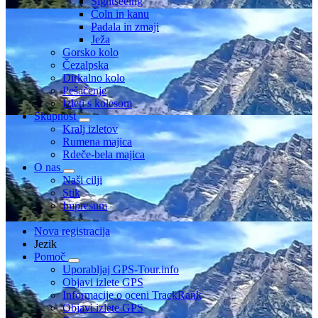
Sightseeing
Čoln in kanu
Padala in zmaji
Ježa
Gorsko kolo
Čezalpska
Dirkalno kolo
Pešačenje
Izleti s kolesom
Skupnost
Kralj izletov
Rumena majica
Rdeče-bela majica
O nas
Naši cilji
Stik
Impresum
Nova registracija
Jezik
Pomoč
Uporabljaj GPS-Tour.info
Objavi izlete GPS
Informacije o oceni TrackRank
Objavi izlete GPS