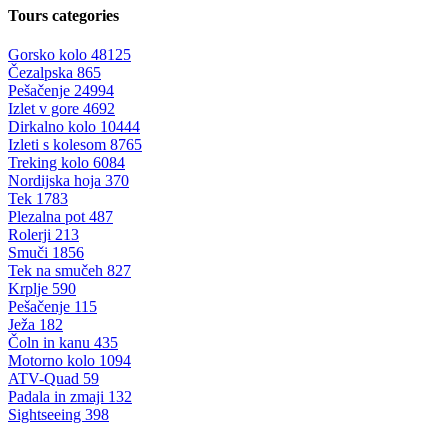
Tours categories
Gorsko kolo
48125
Čezalpska
865
Pešačenje
24994
Izlet v gore
4692
Dirkalno kolo
10444
Izleti s kolesom
8765
Treking kolo
6084
Nordijska hoja
370
Tek
1783
Plezalna pot
487
Rolerji
213
Smuči
1856
Tek na smučeh
827
Krplje
590
Pešačenje
115
Ježa
182
Čoln in kanu
435
Motorno kolo
1094
ATV-Quad
59
Padala in zmaji
132
Sightseeing
398