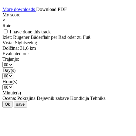
More downloads
Download PDF
My score
×
Rate
I have done this track
Izlet:
Rügener Bäderflair per Rad oder zu Fuß
Vrsta:
Sightseeing
Dolžina:
31,6 km
Evaluated on:
Trajanje:
Day(s)
Hour(s)
Minute(s)
Ocena:
Pokrajina
Dejavnik zabave
Kondicija
Tehnika
Ok
save