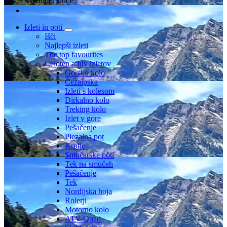
Member since
Izleti in poti
Išči
Najlepši izleti
The top favourites
Celoten arhiv izletov
Gorsko kolo
Čezalpska
Izleti s kolesom
Dirkalno kolo
Treking kolo
Izlet v gore
Pešačenje
Plezalna pot
Krplje
Smučarske poti
Tek na smučeh
Pešačenje
Tek
Nordijska hoja
Rolerji
Motorno kolo
ATV-Quad