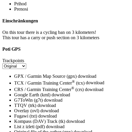
Prihod
Prenosi
Einschränkungen
On this tour there is a cycling ban on 3 kilometers!
This tour has a carry or push section on 3 kilometers
Poti GPS
Trackpoints
GPX / Garmin Map Source (gpx)
download
®
TCX / Garmin Training Center
(tcx)
download
®
CRS / Garmin Training Center
(crs)
download
Google Earth (kml)
download
G7ToWin (g7t)
download
TTQV (trk)
download
Overlay (ovl)
download
Fugawi (txt)
download
Kompass (DAV) Track (tk)
download
List z izleti (pdf)
download
Original file of the author (gpx)
download