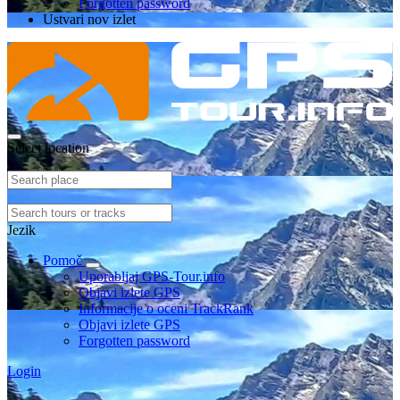
Forgotten password
Ustvari nov izlet
Select location
Jezik
Pomoč
Uporabljaj GPS-Tour.info
Objavi izlete GPS
Informacije o oceni TrackRank
Objavi izlete GPS
Forgotten password
Login