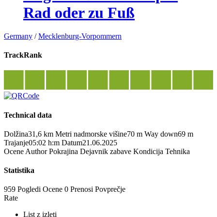
Rad oder zu Fuß
Germany
/
Mecklenburg-Vorpommern
TrackRank
Technical data
Dolžina
31,6 km
Metri nadmorske višine
70 m
Way down
69 m
Trajanje
05:02 h:m
Datum
21.06.2025
Ocene
Author
Pokrajina
Dejavnik zabave
Kondicija
Tehnika
Statistika
959 Pogledi
Ocene
0 Prenosi
Povprečje
Rate
List z izleti