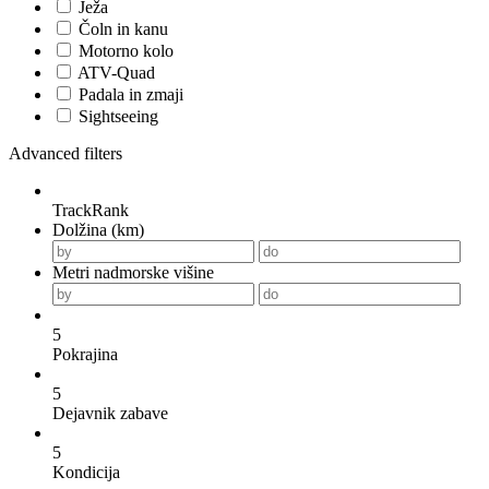
Ježa
Čoln in kanu
Motorno kolo
ATV-Quad
Padala in zmaji
Sightseeing
Advanced filters
TrackRank
Dolžina (km)
Metri nadmorske višine
5
Pokrajina
5
Dejavnik zabave
5
Kondicija