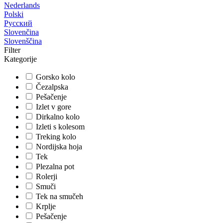
Nederlands
Polski
Русский
Slovenčina
Slovenščina
Filter
Kategorije
Gorsko kolo
Čezalpska
Pešačenje
Izlet v gore
Dirkalno kolo
Izleti s kolesom
Treking kolo
Nordijska hoja
Tek
Plezalna pot
Rolerji
Smuči
Tek na smučeh
Krplje
Pešačenje