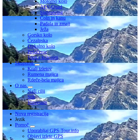
Motorno kolo
ATV-Quad
Sightseeing
Čoln in kanu
Padala in zmaji
Ježa
Gorsko kolo
Čezalpska
Dirkalno kolo
Pešačenje
Izleti s kolesom
Skupnost
Kralj izletov
Rumena majica
Rdeče-bela majica
O nas
Naši cilji
Stik
Impresum
Nova registracija
Jezik
Pomoč
Uporabljaj GPS-Tour.info
Objavi izlete GPS