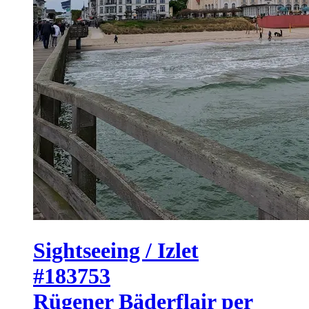
Sightseeing / Izlet
#183753
Rügener Bäderflair per