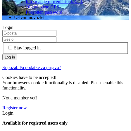
Informacije o oceni TrackRank
Objavi izlete GPS
Forgotten password
Ustvari nov izlet
Login
Stay logged in
Si pozabil/a podatke za prijavo?
Cookies have to be accepted!
Your browser's cookie functionality is disabled. Please enable this
functionality.
Not a member yet?
Register now
Login
Available for registred users only