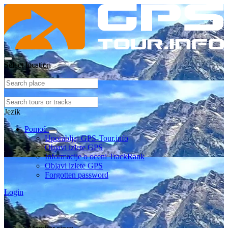
Select location
Jezik
Pomoč
Uporabljaj GPS-Tour.info
Objavi izlete GPS
Informacije o oceni TrackRank
Objavi izlete GPS
Forgotten password
Login