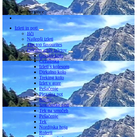
Member since
Izleti in poti
Išči
Najlepši izleti
The top favourites
Celoten arhiv izletov
Gorsko kolo
Čezalpska
Izleti s kolesom
Dirkalno kolo
Treking kolo
Izlet v gore
Pešačenje
Plezalna pot
Krplje
Smučarske poti
Tek na smučeh
Pešačenje
Tek
Nordijska hoja
Rolerji