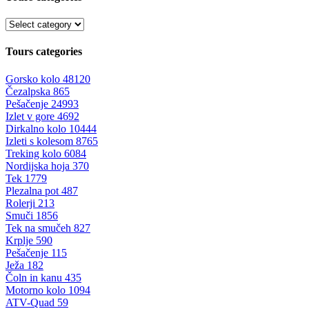
Tours categories
Gorsko kolo
48120
Čezalpska
865
Pešačenje
24993
Izlet v gore
4692
Dirkalno kolo
10444
Izleti s kolesom
8765
Treking kolo
6084
Nordijska hoja
370
Tek
1779
Plezalna pot
487
Rolerji
213
Smuči
1856
Tek na smučeh
827
Krplje
590
Pešačenje
115
Ježa
182
Čoln in kanu
435
Motorno kolo
1094
ATV-Quad
59