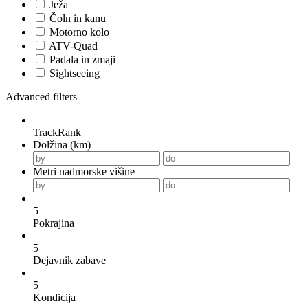
Ježa
Čoln in kanu
Motorno kolo
ATV-Quad
Padala in zmaji
Sightseeing
Advanced filters
TrackRank
Dolžina (km)
Metri nadmorske višine
5
Pokrajina
5
Dejavnik zabave
5
Kondicija