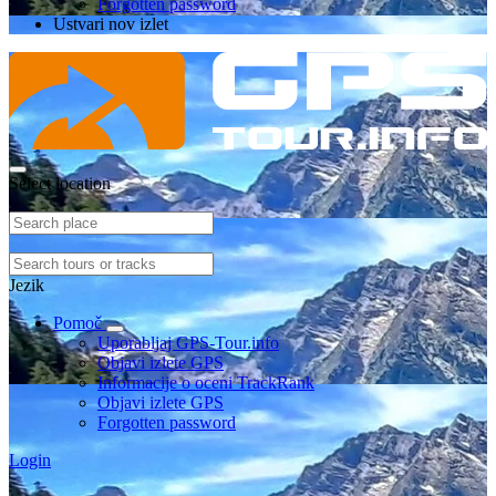
Forgotten password
Ustvari nov izlet
Select location
Jezik
Pomoč
Uporabljaj GPS-Tour.info
Objavi izlete GPS
Informacije o oceni TrackRank
Objavi izlete GPS
Forgotten password
Login