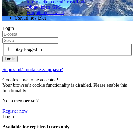
Informacije o oceni TrackRank
Objavi izlete GPS
Forgotten password
Ustvari nov izlet
Login
Stay logged in
Si pozabil/a podatke za prijavo?
Cookies have to be accepted!
Your browser's cookie functionality is disabled. Please enable this
functionality.
Not a member yet?
Register now
Login
Available for registred users only