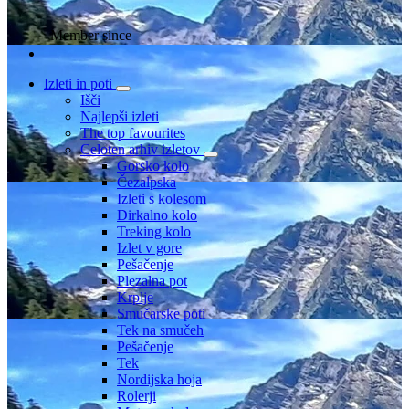
Member since
Izleti in poti
Išči
Najlepši izleti
The top favourites
Celoten arhiv izletov
Gorsko kolo
Čezalpska
Izleti s kolesom
Dirkalno kolo
Treking kolo
Izlet v gore
Pešačenje
Plezalna pot
Krplje
Smučarske poti
Tek na smučeh
Pešačenje
Tek
Nordijska hoja
Rolerji