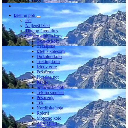
Member since
Izleti in poti
Išči
Najlepši izleti
The top favourites
Celoten arhiv izletov
Gorsko kolo
Čezalpska
Izleti s kolesom
Dirkalno kolo
Treking kolo
Izlet v gore
Pešačenje
Plezalna pot
Krplje
Smučarske poti
Tek na smučeh
Pešačenje
Tek
Nordijska hoja
Rolerji
Motorno kolo
ATV-Quad