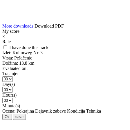
More downloads
Download PDF
My score
×
Rate
I have done this track
Izlet:
Kulturweg Nr. 3
Vrsta:
Pešačenje
Dolžina:
13,8 km
Evaluated on:
Trajanje:
Day(s)
Hour(s)
Minute(s)
Ocena:
Pokrajina
Dejavnik zabave
Kondicija
Tehnika
Ok
save