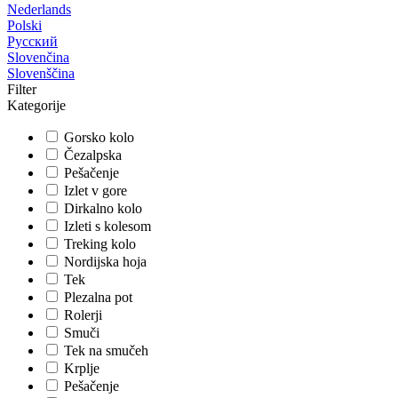
Nederlands
Polski
Русский
Slovenčina
Slovenščina
Filter
Kategorije
Gorsko kolo
Čezalpska
Pešačenje
Izlet v gore
Dirkalno kolo
Izleti s kolesom
Treking kolo
Nordijska hoja
Tek
Plezalna pot
Rolerji
Smuči
Tek na smučeh
Krplje
Pešačenje