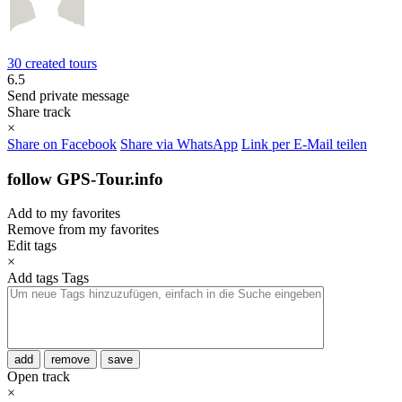
30 created tours
6.5
Send private message
Share track
×
Share on Facebook
Share via WhatsApp
Link per E-Mail teilen
follow GPS-Tour.info
Add to my favorites
Remove from my favorites
Edit tags
×
Add tags
Tags
add
remove
save
Open track
×