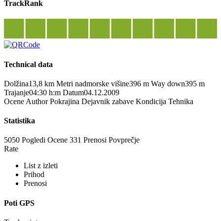
TrackRank
Technical data
Dolžina
13,8 km
Metri nadmorske višine
396 m
Way down
395 m
Trajanje
04:30 h:m
Datum
04.12.2009
Ocene
Author
Pokrajina
Dejavnik zabave
Kondicija
Tehnika
Statistika
5050 Pogledi
Ocene
331 Prenosi
Povprečje
Rate
List z izleti
Prihod
Prenosi
Poti GPS