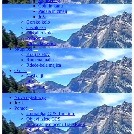
Sightseeing
Čoln in kanu
Padala in zmaji
Ježa
Gorsko kolo
Čezalpska
Dirkalno kolo
Pešačenje
Izleti s kolesom
Skupnost
Kralj izletov
Rumena majica
Rdeče-bela majica
O nas
Naši cilji
Stik
Impresum
Nova registracija
Jezik
Pomoč
Uporabljaj GPS-Tour.info
Objavi izlete GPS
Informacije o oceni TrackRank
Objavi izlete GPS