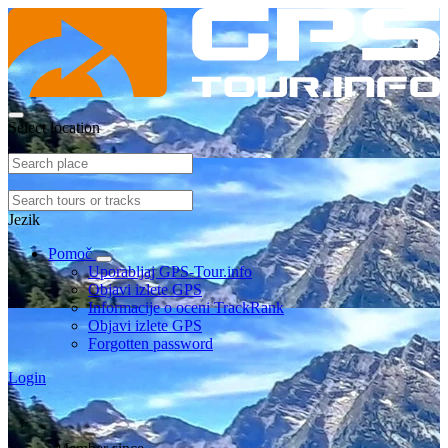
Select location
Jezik
Pomoč
Uporabljaj GPS-Tour.info
Objavi izlete GPS
Informacije o oceni TrackRank
Objavi izlete GPS
Forgotten password
Login