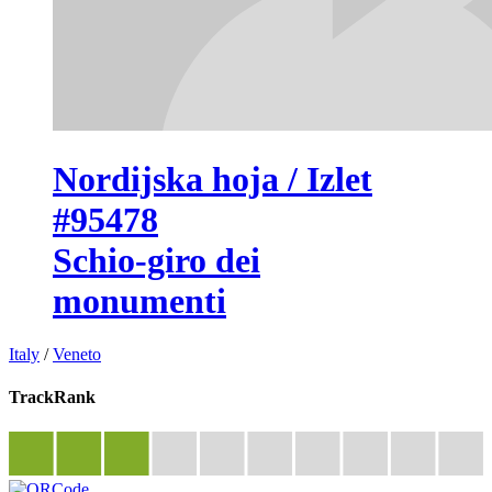
Nordijska hoja / Izlet
#95478
Schio-giro dei
monumenti
Italy
/
Veneto
TrackRank