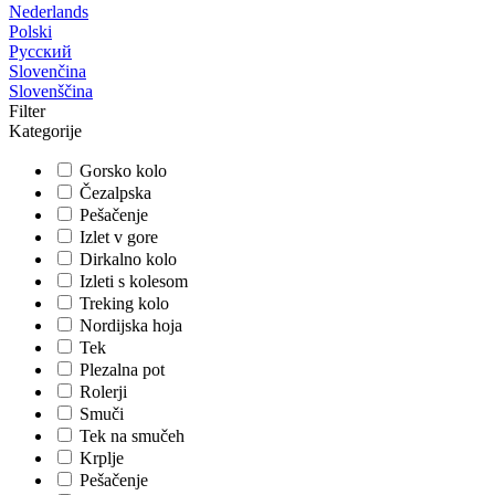
Nederlands
Polski
Русский
Slovenčina
Slovenščina
Filter
Kategorije
Gorsko kolo
Čezalpska
Pešačenje
Izlet v gore
Dirkalno kolo
Izleti s kolesom
Treking kolo
Nordijska hoja
Tek
Plezalna pot
Rolerji
Smuči
Tek na smučeh
Krplje
Pešačenje