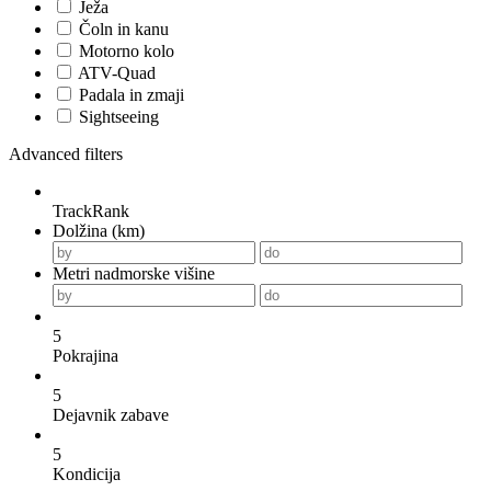
Ježa
Čoln in kanu
Motorno kolo
ATV-Quad
Padala in zmaji
Sightseeing
Advanced filters
TrackRank
Dolžina (km)
Metri nadmorske višine
5
Pokrajina
5
Dejavnik zabave
5
Kondicija