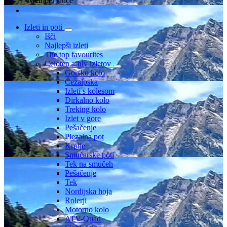
Member since
Izleti in poti
Išči
Najlepši izleti
The top favourites
Celoten arhiv izletov
Gorsko kolo
Čezalpska
Izleti s kolesom
Dirkalno kolo
Treking kolo
Izlet v gore
Pešačenje
Plezalna pot
Krplje
Smučarske poti
Tek na smučeh
Pešačenje
Tek
Nordijska hoja
Rolerji
Motorno kolo
ATV-Quad