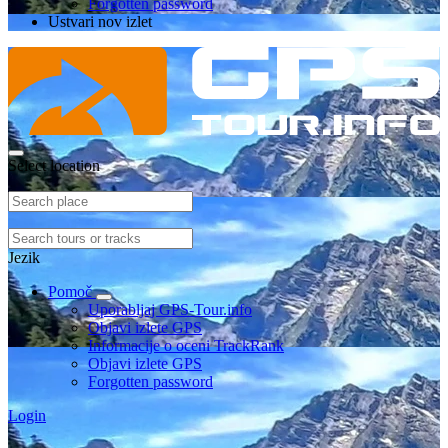
Forgotten password
Ustvari nov izlet
Select location
Jezik
Pomoč
Uporabljaj GPS-Tour.info
Objavi izlete GPS
Informacije o oceni TrackRank
Objavi izlete GPS
Forgotten password
Login