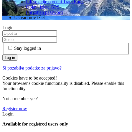
Informacije o oceni TrackRank
Objavi izlete GPS
Forgotten password
Ustvari nov izlet
Login
Stay logged in
Si pozabil/a podatke za prijavo?
Cookies have to be accepted!
Your browser's cookie functionality is disabled. Please enable this
functionality.
Not a member yet?
Register now
Login
Available for registred users only