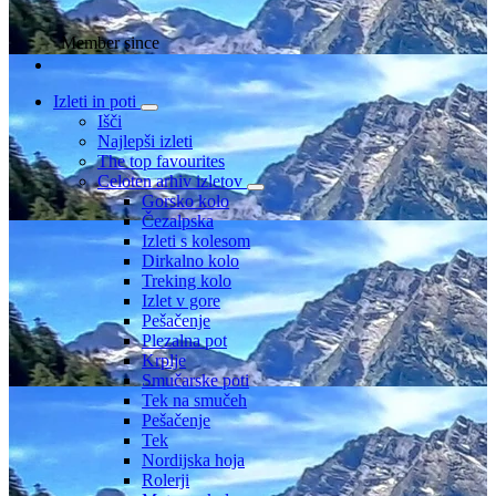
Member since
Izleti in poti
Išči
Najlepši izleti
The top favourites
Celoten arhiv izletov
Gorsko kolo
Čezalpska
Izleti s kolesom
Dirkalno kolo
Treking kolo
Izlet v gore
Pešačenje
Plezalna pot
Krplje
Smučarske poti
Tek na smučeh
Pešačenje
Tek
Nordijska hoja
Rolerji