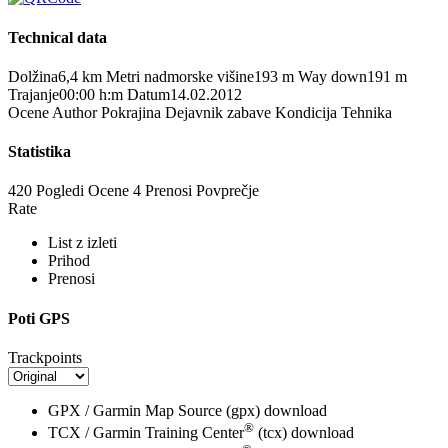
Technical data
Dolžina
6,4 km
Metri nadmorske višine
193 m
Way down
191 m
Trajanje
00:00 h:m
Datum
14.02.2012
Ocene
Author
Pokrajina
Dejavnik zabave
Kondicija
Tehnika
Statistika
420 Pogledi
Ocene
4 Prenosi
Povprečje
Rate
List z izleti
Prihod
Prenosi
Poti GPS
Trackpoints
GPX / Garmin Map Source (gpx)
download
®
TCX / Garmin Training Center
(tcx)
download