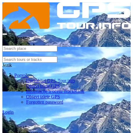
Select location
Jezik
Pomoč
Uporabljaj GPS-Tour.info
Objavi izlete GPS
Informacije o oceni TrackRank
Objavi izlete GPS
Forgotten password
Login