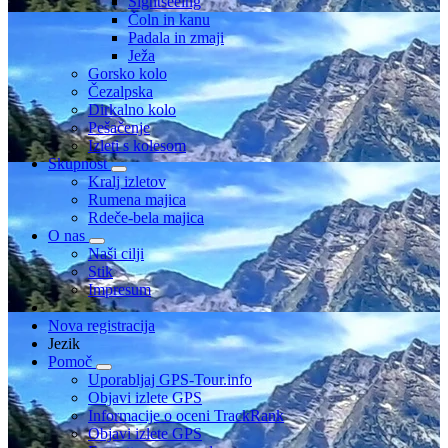
Sightseeing
Čoln in kanu
Padala in zmaji
Ježa
Gorsko kolo
Čezalpska
Dirkalno kolo
Pešačenje
Izleti s kolesom
Skupnost
Kralj izletov
Rumena majica
Rdeče-bela majica
O nas
Naši cilji
Stik
Impresum
Nova registracija
Jezik
Pomoč
Uporabljaj GPS-Tour.info
Objavi izlete GPS
Informacije o oceni TrackRank
Objavi izlete GPS