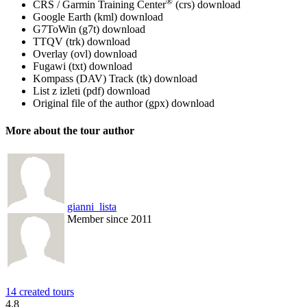
®
CRS / Garmin Training Center
(crs)
download
Google Earth (kml)
download
G7ToWin (g7t)
download
TTQV (trk)
download
Overlay (ovl)
download
Fugawi (txt)
download
Kompass (DAV) Track (tk)
download
List z izleti (pdf)
download
Original file of the author (gpx)
download
More about the tour author
gianni_lista
Member since 2011
14 created tours
4.8