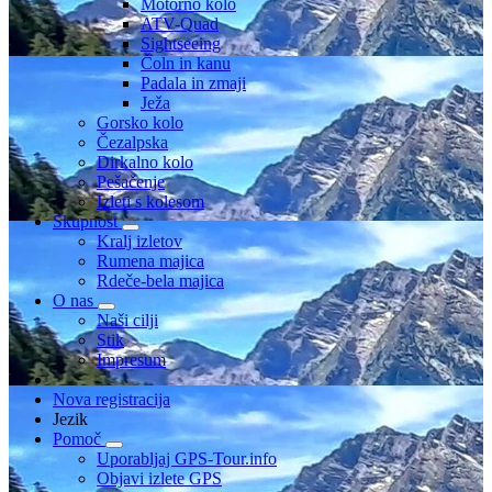
Motorno kolo
ATV-Quad
Sightseeing
Čoln in kanu
Padala in zmaji
Ježa
Gorsko kolo
Čezalpska
Dirkalno kolo
Pešačenje
Izleti s kolesom
Skupnost
Kralj izletov
Rumena majica
Rdeče-bela majica
O nas
Naši cilji
Stik
Impresum
Nova registracija
Jezik
Pomoč
Uporabljaj GPS-Tour.info
Objavi izlete GPS