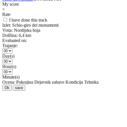
My score
×
Rate
I have done this track
Izlet:
Schio-giro dei monumenti
Vrsta:
Nordijska hoja
Dolžina:
6,4 km
Evaluated on:
Trajanje:
Day(s)
Hour(s)
Minute(s)
Ocena:
Pokrajina
Dejavnik zabave
Kondicija
Tehnika
Ok
save