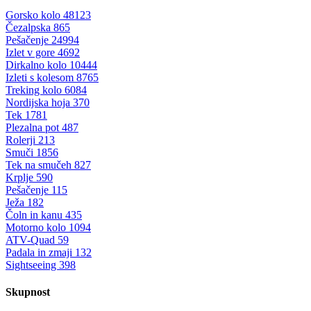
Gorsko kolo
48123
Čezalpska
865
Pešačenje
24994
Izlet v gore
4692
Dirkalno kolo
10444
Izleti s kolesom
8765
Treking kolo
6084
Nordijska hoja
370
Tek
1781
Plezalna pot
487
Rolerji
213
Smuči
1856
Tek na smučeh
827
Krplje
590
Pešačenje
115
Ježa
182
Čoln in kanu
435
Motorno kolo
1094
ATV-Quad
59
Padala in zmaji
132
Sightseeing
398
Skupnost