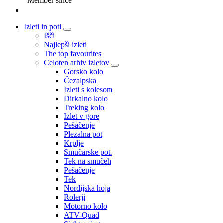
Member since
Izleti in poti
Išči
Najlepši izleti
The top favourites
Celoten arhiv izletov
Gorsko kolo
Čezalpska
Izleti s kolesom
Dirkalno kolo
Treking kolo
Izlet v gore
Pešačenje
Plezalna pot
Krplje
Smučarske poti
Tek na smučeh
Pešačenje
Tek
Nordijska hoja
Rolerji
Motorno kolo
ATV-Quad