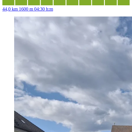
44,0 km
1600 m
04:30 h:m