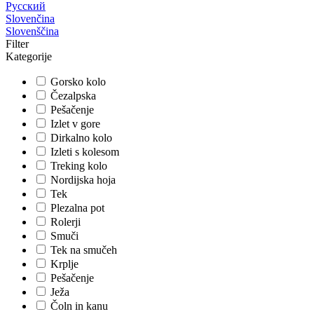
Русский
Slovenčina
Slovenščina
Filter
Kategorije
Gorsko kolo
Čezalpska
Pešačenje
Izlet v gore
Dirkalno kolo
Izleti s kolesom
Treking kolo
Nordijska hoja
Tek
Plezalna pot
Rolerji
Smuči
Tek na smučeh
Krplje
Pešačenje
Ježa
Čoln in kanu