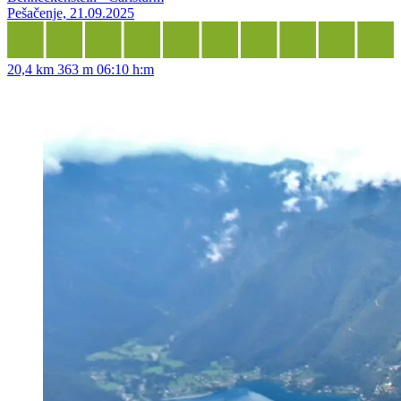
Pešačenje, 21.09.2025
20,4 km
363 m
06:10 h:m