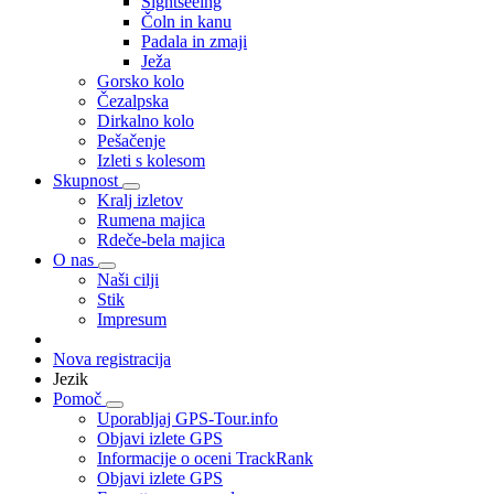
Sightseeing
Čoln in kanu
Padala in zmaji
Ježa
Gorsko kolo
Čezalpska
Dirkalno kolo
Pešačenje
Izleti s kolesom
Skupnost
Kralj izletov
Rumena majica
Rdeče-bela majica
O nas
Naši cilji
Stik
Impresum
Nova registracija
Jezik
Pomoč
Uporabljaj GPS-Tour.info
Objavi izlete GPS
Informacije o oceni TrackRank
Objavi izlete GPS