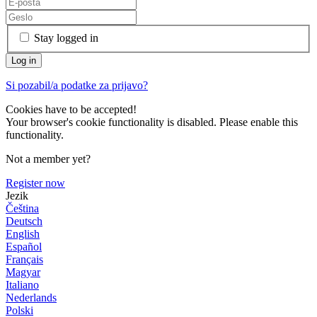
Stay logged in
Si pozabil/a podatke za prijavo?
Cookies have to be accepted!
Your browser's cookie functionality is disabled. Please enable this
functionality.
Not a member yet?
Register now
Jezik
Čeština
Deutsch
English
Español
Français
Magyar
Italiano
Nederlands
Polski