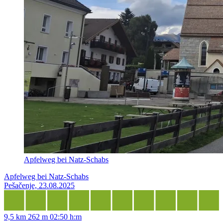
Apfelweg bei Natz-Schabs
Apfelweg bei Natz-Schabs
Pešačenje, 23.08.2025
9,5 km
262 m
02:50 h:m