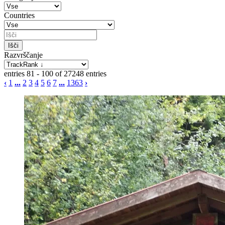
Countries
Razvrščanje
entries 81 - 100 of 27248 entries
‹
1
...
2
3
4
5
6
7
...
1363
›