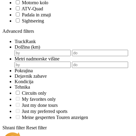
Motorno kolo
ATV-Quad
Padala in zmaji
Sightseeing
Advanced filters
TrackRank
Dolžina (km)
Metri nadmorske višine
Pokrajina
Dejavnik zabave
Kondicija
Tehnika
Circuits only
My favorites only
Just my done tours
Just my preferred sports
Meine gesperrten Touren anzeigen
Shrani filter
Reset filter