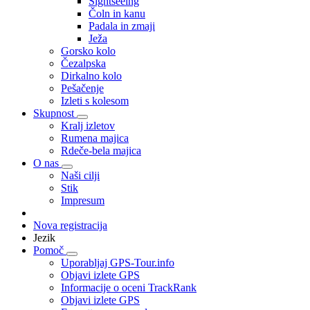
Sightseeing
Čoln in kanu
Padala in zmaji
Ježa
Gorsko kolo
Čezalpska
Dirkalno kolo
Pešačenje
Izleti s kolesom
Skupnost
Kralj izletov
Rumena majica
Rdeče-bela majica
O nas
Naši cilji
Stik
Impresum
Nova registracija
Jezik
Pomoč
Uporabljaj GPS-Tour.info
Objavi izlete GPS
Informacije o oceni TrackRank
Objavi izlete GPS