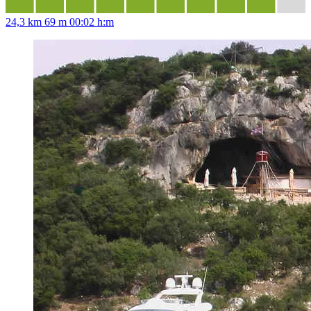
24,3 km
69 m
00:02 h:m