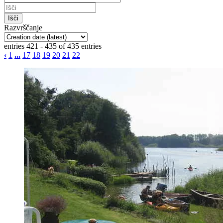
Razvrščanje
entries 421 - 435 of 435 entries
‹
1
...
17
18
19
20
21
22