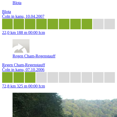
Blota
Blota
Čoln in kanu, 10.04.2007
22,0 km
188 m
00:00 h:m
Regen Cham-Regenstauff
Regen Cham-Regenstauff
Čoln in kanu, 07.10.2006
72,8 km
325 m
00:00 h:m