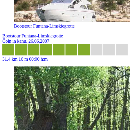
Bootstour Funtana-Limskiegrotte
Bootstour Funtana-Limskiegrotte
Čoln in kanu, 26.06.2007
31,4 km
16 m
00:00 h:m