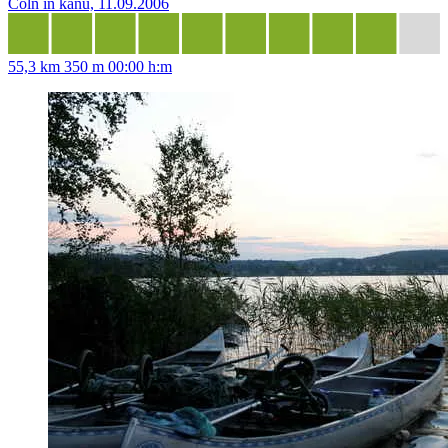
Čoln in kanu, 11.09.2006
55,3 km
350 m
00:00 h:m