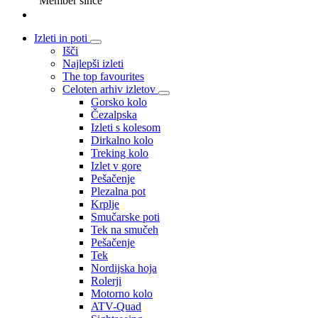
Member since
Izleti in poti
Išči
Najlepši izleti
The top favourites
Celoten arhiv izletov
Gorsko kolo
Čezalpska
Izleti s kolesom
Dirkalno kolo
Treking kolo
Izlet v gore
Pešačenje
Plezalna pot
Krplje
Smučarske poti
Tek na smučeh
Pešačenje
Tek
Nordijska hoja
Rolerji
Motorno kolo
ATV-Quad