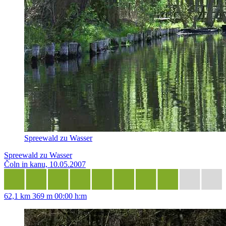
Spreewald zu Wasser
Spreewald zu Wasser
Čoln in kanu, 10.05.2007
62,1 km
369 m
00:00 h:m