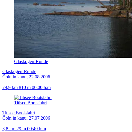
Glaskogen-Runde
Glaskogen-Runde
Čoln in kanu, 22.08.2006
79,9 km
810 m
00:00 h:m
Titisee Bootsfahrt
Titisee Bootsfahrt
Čoln in kanu, 27.07.2006
3,8 km
29 m
00:40 h:m