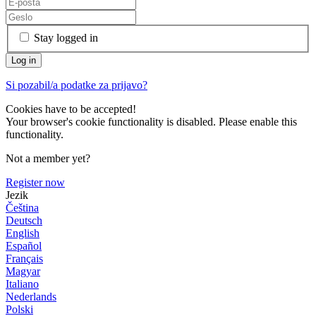
Stay logged in
Si pozabil/a podatke za prijavo?
Cookies have to be accepted!
Your browser's cookie functionality is disabled. Please enable this
functionality.
Not a member yet?
Register now
Jezik
Čeština
Deutsch
English
Español
Français
Magyar
Italiano
Nederlands
Polski