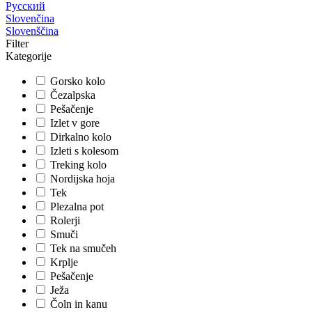
Русский
Slovenčina
Slovenščina
Filter
Kategorije
Gorsko kolo
Čezalpska
Pešačenje
Izlet v gore
Dirkalno kolo
Izleti s kolesom
Treking kolo
Nordijska hoja
Tek
Plezalna pot
Rolerji
Smuči
Tek na smučeh
Krplje
Pešačenje
Ježa
Čoln in kanu