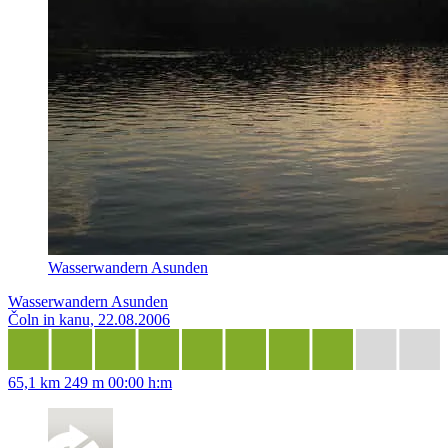
Wasserwandern Asunden
Wasserwandern Asunden
Čoln in kanu, 22.08.2006
65,1 km
249 m
00:00 h:m