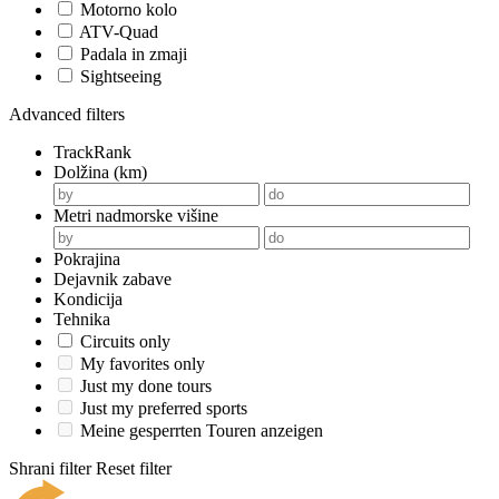
Motorno kolo
ATV-Quad
Padala in zmaji
Sightseeing
Advanced filters
TrackRank
Dolžina (km)
Metri nadmorske višine
Pokrajina
Dejavnik zabave
Kondicija
Tehnika
Circuits only
My favorites only
Just my done tours
Just my preferred sports
Meine gesperrten Touren anzeigen
Shrani filter
Reset filter