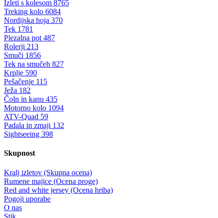
Izleti s kolesom
8765
Treking kolo
6084
Nordijska hoja
370
Tek
1781
Plezalna pot
487
Rolerji
213
Smuči
1856
Tek na smučeh
827
Krplje
590
Pešačenje
115
Ježa
182
Čoln in kanu
435
Motorno kolo
1094
ATV-Quad
59
Padala in zmaji
132
Sightseeing
398
Skupnost
Kralj izletov (Skupna ocena)
Rumene majice (Ocena proge)
Red and white jersey (Ocena hriba)
Pogoji uporabe
O nas
Stik