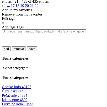
entries 421 - 435 of 435 entries
‹
1
...
17
18
19
20
21
22
Add to my favorites
Remove from my favorites
Edit tags
×
Add tags
Tags
add
remove
save
Tours categories
Tours categories
Gorsko kolo
48123
Čezalpska
865
Pešačenje
24994
Izlet v gore
4692
Dirkalno kolo
10444