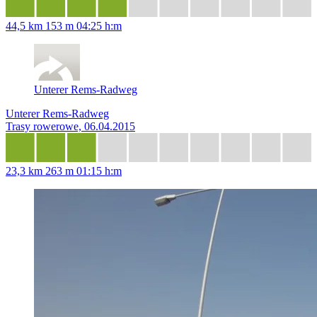
44,5 km
153 m
04:25 h:m
Unterer Rems-Radweg
Unterer Rems-Radweg
Trasy rowerowe, 06.04.2015
23,3 km
263 m
01:15 h:m