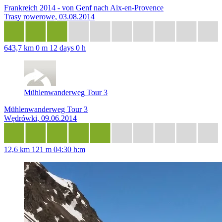
Frankreich 2014 - von Genf nach Aix-en-Provence
Trasy rowerowe, 03.08.2014
643,7 km
0 m
12 days 0 h
Mühlenwanderweg Tour 3
Mühlenwanderweg Tour 3
Wędrówki, 09.06.2014
12,6 km
121 m
04:30 h:m