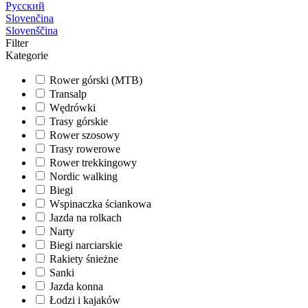
Русский
Slovenčina
Slovenščina
Filter
Kategorie
Rower górski (MTB)
Transalp
Wędrówki
Trasy górskie
Rower szosowy
Trasy rowerowe
Rower trekkingowy
Nordic walking
Biegi
Wspinaczka ściankowa
Jazda na rolkach
Narty
Biegi narciarskie
Rakiety śnieżne
Sanki
Jazda konna
Łodzi i kajaków