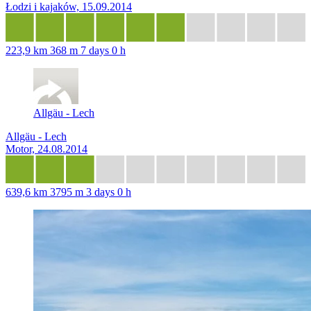
Łodzi i kajaków, 15.09.2014
223,9 km
368 m
7 days 0 h
Allgäu - Lech
Allgäu - Lech
Motor, 24.08.2014
639,6 km
3795 m
3 days 0 h