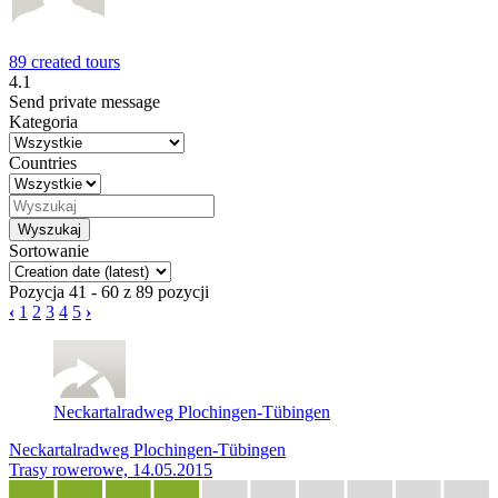
89 created tours
4.1
Send private message
Kategoria
Countries
Sortowanie
Pozycja 41 - 60 z 89 pozycji
‹
1
2
3
4
5
›
Neckartalradweg Plochingen-Tübingen
Neckartalradweg Plochingen-Tübingen
Trasy rowerowe, 14.05.2015