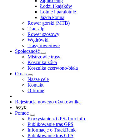
Sightseeing
Łodzi i kajaków
Lotnie i paralotnie
Jazda konna
Rower górski (MTB)
Transalp
Rower szosowy
Wędrówki
Trasy rowerowe
Społeczność
Mistrzowie trasy
Koszulka żółta
Koszulka czerwono-biała
O nas
Nasze cele
Kontakt
O firmie
Rejestracja nowego użytkownika
Język
Pomoc
Korzystanie z GPS-Tour.info
Publikowanie tras GPS
Informacje o TrackRank
Publikowanie tras GPS