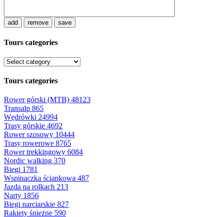
add
remove
save
Tours categories
Tours categories
Rower górski (MTB)
48123
Transalp
865
Wędrówki
24994
Trasy górskie
4692
Rower szosowy
10444
Trasy rowerowe
8765
Rower trekkingowy
6084
Nordic walking
370
Biegi
1781
Wspinaczka ściankowa
487
Jazda na rolkach
213
Narty
1856
Biegi narciarskie
827
Rakiety śnieżne
590