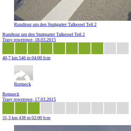
Rundtour um den Stuttgarter Talkessel Teil 2
Rundtour um den Stuttgarter Talkessel Teil 2
Trasy rowerowe, 18.03.2015
40,7 km
546 m
04:00 h:m
Remseck
Remseck
Trasy rowerowe, 17.03.2015
31,3 km
438 m
02:00 h:m