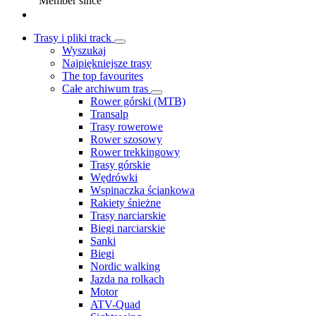
Member since
Trasy i pliki track
Wyszukaj
Najpiękniejsze trasy
The top favourites
Całe archiwum tras
Rower górski (MTB)
Transalp
Trasy rowerowe
Rower szosowy
Rower trekkingowy
Trasy górskie
Wędrówki
Wspinaczka ściankowa
Rakiety śnieżne
Trasy narciarskie
Biegi narciarskie
Sanki
Biegi
Nordic walking
Jazda na rolkach
Motor
ATV-Quad