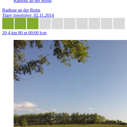
Radtour an der Rems
Radtour an der Rems
Trasy rowerowe, 02.11.2014
20,4 km
80 m
00:00 h:m