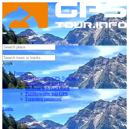
Select location
Język
Pomoc
Korzystanie z GPS-Tour.info
Publikowanie tras GPS
Informacje o TrackRank
Publikowanie tras GPS
Forgotten password
Login