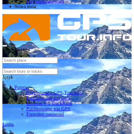
Forgotten password
Nowa trasa
Select location
Język
Pomoc
Korzystanie z GPS-Tour.info
Publikowanie tras GPS
Informacje o TrackRank
Publikowanie tras GPS
Forgotten password
Login