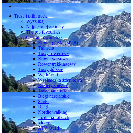
Member since
Trasy i pliki track
Wyszukaj
Najpiękniejsze trasy
The top favourites
Całe archiwum tras
Rower górski (MTB)
Transalp
Trasy rowerowe
Rower szosowy
Rower trekkingowy
Trasy górskie
Wędrówki
Wspinaczka ściankowa
Rakiety śnieżne
Trasy narciarskie
Biegi narciarskie
Sanki
Biegi
Nordic walking
Jazda na rolkach
Motor
ATV-Quad