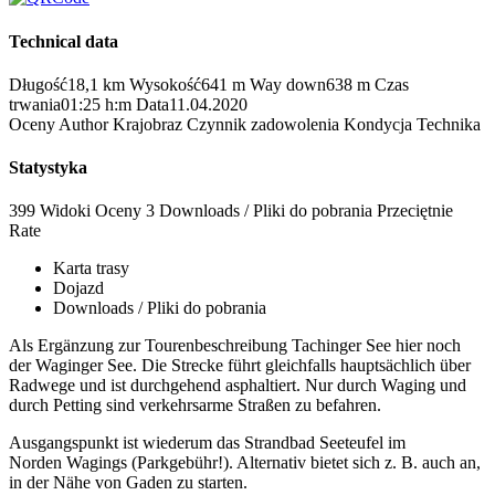
Technical data
Długość
18,1 km
Wysokość
641 m
Way down
638 m
Czas
trwania
01:25 h:m
Data
11.04.2020
Oceny
Author
Krajobraz
Czynnik zadowolenia
Kondycja
Technika
Statystyka
399 Widoki
Oceny
3 Downloads / Pliki do pobrania
Przeciętnie
Rate
Karta trasy
Dojazd
Downloads / Pliki do pobrania
Als Ergänzung zur Tourenbeschreibung Tachinger See hier noch
der Waginger See. Die Strecke führt gleichfalls hauptsächlich über
Radwege und ist durchgehend asphaltiert. Nur durch Waging und
durch Petting sind verkehrsarme Straßen zu befahren.
Ausgangspunkt ist wiederum das Strandbad Seeteufel im
Norden Wagings (Parkgebühr!). Alternativ bietet sich z. B. auch an,
in der Nähe von Gaden zu starten.