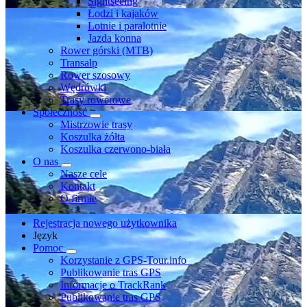
Sightseeing
Łodzi i kajaków
Lotnie i paralotnie
Jazda konna
Rower górski (MTB)
Transalp
Rower szosowy
Wędrówki
Trasy rowerowe
Społeczność
Mistrzowie trasy
Koszulka żółta
Koszulka czerwono-biała
O nas
Nasze cele
Kontakt
O firmie
Rejestracja nowego użytkownika
Język
Pomoc
Korzystanie z GPS-Tour.info
Publikowanie tras GPS
Informacje o TrackRank
Publikowanie tras GPS