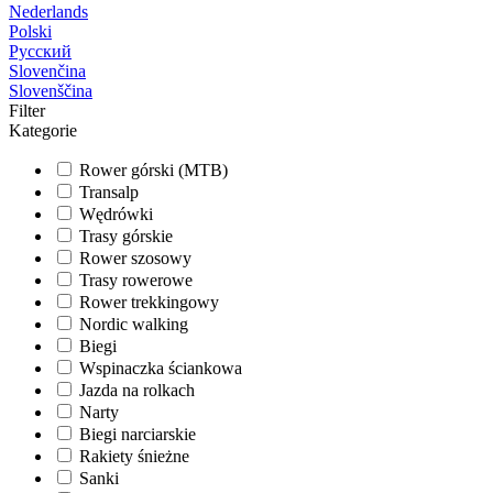
Nederlands
Polski
Русский
Slovenčina
Slovenščina
Filter
Kategorie
Rower górski (MTB)
Transalp
Wędrówki
Trasy górskie
Rower szosowy
Trasy rowerowe
Rower trekkingowy
Nordic walking
Biegi
Wspinaczka ściankowa
Jazda na rolkach
Narty
Biegi narciarskie
Rakiety śnieżne
Sanki