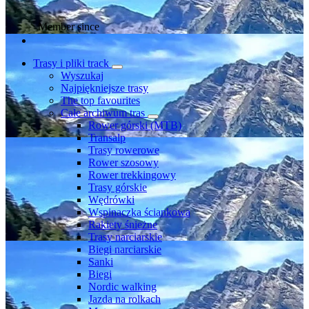
Member since
Trasy i pliki track
Wyszukaj
Najpiękniejsze trasy
The top favourites
Całe archiwum tras
Rower górski (MTB)
Transalp
Trasy rowerowe
Rower szosowy
Rower trekkingowy
Trasy górskie
Wędrówki
Wspinaczka ściankowa
Rakiety śnieżne
Trasy narciarskie
Biegi narciarskie
Sanki
Biegi
Nordic walking
Jazda na rolkach