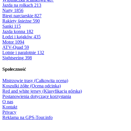
Jazda na rolkach
213
Narty
1856
Biegi narciarskie
827
Rakiety śnieżne
590
Sanki
115
Jazda konna
182
Łodzi i kajaków
435
Motor
1094
ATV-Quad
59
Lotnie i paralotnie
132
Sightseeing
398
Społeczność
Mistrzowie trasy (Całkowita ocena)
Koszulki żółte (Ocena odcinka)
Red and white jersey (Klasyfikacja górska)
Postanowienia dotyczące korzystania
O nas
Kontakt
Privacy
Reklama na GPS-Tour.info