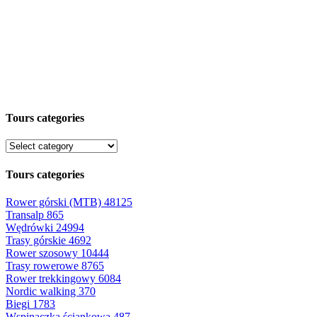
Tours categories
Tours categories
Rower górski (MTB)
48125
Transalp
865
Wędrówki
24994
Trasy górskie
4692
Rower szosowy
10444
Trasy rowerowe
8765
Rower trekkingowy
6084
Nordic walking
370
Biegi
1783
Wspinaczka ściankowa
487