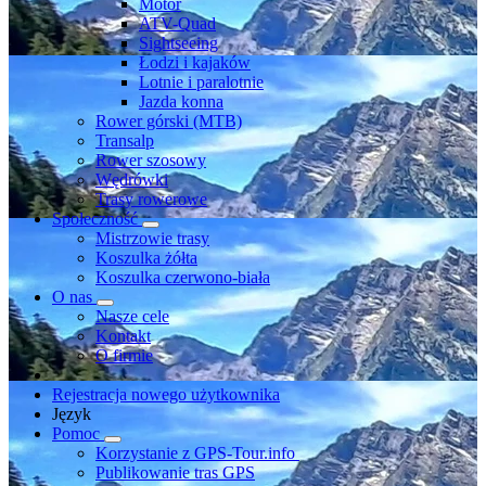
Motor
ATV-Quad
Sightseeing
Łodzi i kajaków
Lotnie i paralotnie
Jazda konna
Rower górski (MTB)
Transalp
Rower szosowy
Wędrówki
Trasy rowerowe
Społeczność
Mistrzowie trasy
Koszulka żółta
Koszulka czerwono-biała
O nas
Nasze cele
Kontakt
O firmie
Rejestracja nowego użytkownika
Język
Pomoc
Korzystanie z GPS-Tour.info
Publikowanie tras GPS