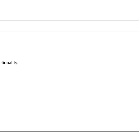
tionality.