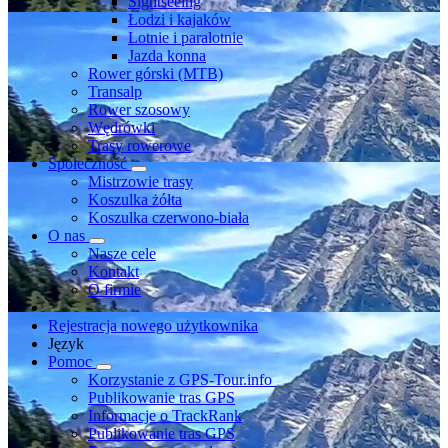
Sightseeing
Łodzi i kajaków
Lotnie i paralotnie
Jazda konna
Rower górski (MTB)
Transalp
Rower szosowy
Wędrówki
Trasy rowerowe
Społeczność
Mistrzowie trasy
Koszulka żółta
Koszulka czerwono-biała
O nas
Nasze cele
Kontakt
O firmie
Rejestracja nowego użytkownika
Język
Pomoc
Korzystanie z GPS-Tour.info
Publikowanie tras GPS
Informacje o TrackRank
Publikowanie tras GPS