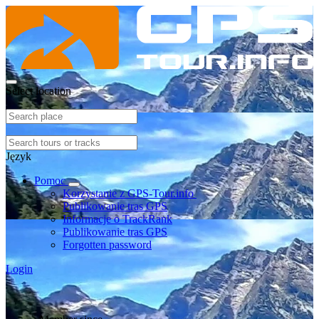
Select location
Język
Pomoc
Korzystanie z GPS-Tour.info
Publikowanie tras GPS
Informacje o TrackRank
Publikowanie tras GPS
Forgotten password
Login