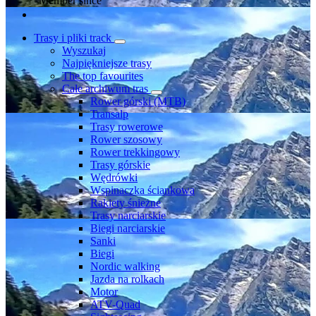
Member since
Trasy i pliki track
Wyszukaj
Najpiękniejsze trasy
The top favourites
Całe archiwum tras
Rower górski (MTB)
Transalp
Trasy rowerowe
Rower szosowy
Rower trekkingowy
Trasy górskie
Wędrówki
Wspinaczka ściankowa
Rakiety śnieżne
Trasy narciarskie
Biegi narciarskie
Sanki
Biegi
Nordic walking
Jazda na rolkach
Motor
ATV-Quad