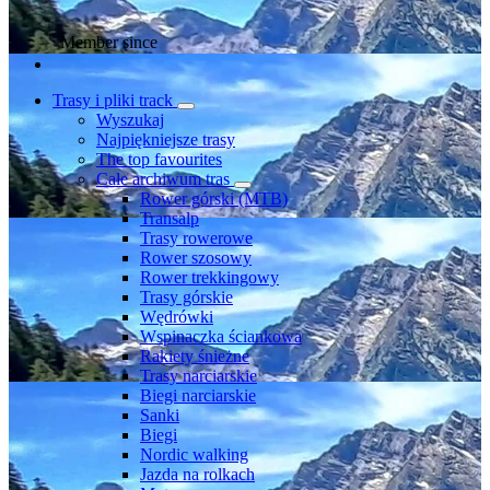
Member since
Trasy i pliki track
Wyszukaj
Najpiękniejsze trasy
The top favourites
Całe archiwum tras
Rower górski (MTB)
Transalp
Trasy rowerowe
Rower szosowy
Rower trekkingowy
Trasy górskie
Wędrówki
Wspinaczka ściankowa
Rakiety śnieżne
Trasy narciarskie
Biegi narciarskie
Sanki
Biegi
Nordic walking
Jazda na rolkach