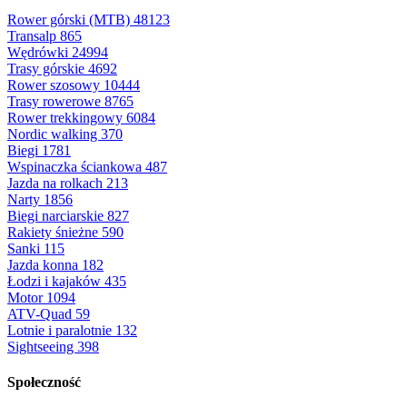
Rower górski (MTB)
48123
Transalp
865
Wędrówki
24994
Trasy górskie
4692
Rower szosowy
10444
Trasy rowerowe
8765
Rower trekkingowy
6084
Nordic walking
370
Biegi
1781
Wspinaczka ściankowa
487
Jazda na rolkach
213
Narty
1856
Biegi narciarskie
827
Rakiety śnieżne
590
Sanki
115
Jazda konna
182
Łodzi i kajaków
435
Motor
1094
ATV-Quad
59
Lotnie i paralotnie
132
Sightseeing
398
Społeczność