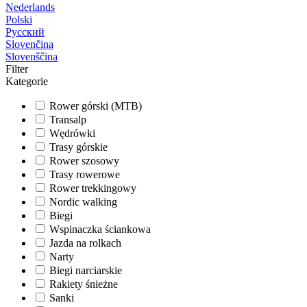
Nederlands
Polski
Русский
Slovenčina
Slovenščina
Filter
Kategorie
Rower górski (MTB)
Transalp
Wędrówki
Trasy górskie
Rower szosowy
Trasy rowerowe
Rower trekkingowy
Nordic walking
Biegi
Wspinaczka ściankowa
Jazda na rolkach
Narty
Biegi narciarskie
Rakiety śnieżne
Sanki