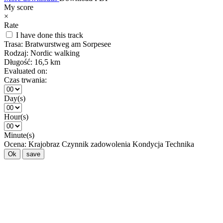
My score
×
Rate
I have done this track
Trasa:
Bratwurstweg am Sorpesee
Rodzaj:
Nordic walking
Długość:
16,5 km
Evaluated on:
Czas trwania:
Day(s)
Hour(s)
Minute(s)
Ocena:
Krajobraz
Czynnik zadowolenia
Kondycja
Technika
Ok
save