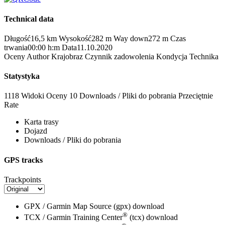
Technical data
Długość
16,5 km
Wysokość
282 m
Way down
272 m
Czas
trwania
00:00 h:m
Data
11.10.2020
Oceny
Author
Krajobraz
Czynnik zadowolenia
Kondycja
Technika
Statystyka
1118 Widoki
Oceny
10 Downloads / Pliki do pobrania
Przeciętnie
Rate
Karta trasy
Dojazd
Downloads / Pliki do pobrania
GPS tracks
Trackpoints
GPX / Garmin Map Source (gpx)
download
®
TCX / Garmin Training Center
(tcx)
download