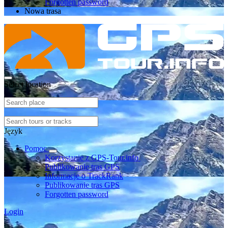
Forgotten password
Nowa trasa
Select location
Język
Pomoc
Korzystanie z GPS-Tour.info
Publikowanie tras GPS
Informacje o TrackRank
Publikowanie tras GPS
Forgotten password
Login