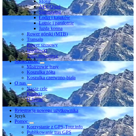
Motor
ATV-Quad
Sightseeing
Łodzi i kajaków
Lotnie i paralotnie
Jazda konna
Rower górski (MTB)
Transalp
Rower szosowy
Wędrówki
Trasy rowerowe
Społeczność
Mistrzowie trasy
Koszulka żółta
Koszulka czerwono-biała
O nas
Nasze cele
Kontakt
O firmie
Rejestracja nowego użytkownika
Język
Pomoc
Korzystanie z GPS-Tour.info
Publikowanie tras GPS