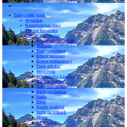
Member since
Trasy i pliki track
Wyszukaj
Najpiękniejsze trasy
The top favourites
Całe archiwum tras
Rower górski (MTB)
Transalp
Trasy rowerowe
Rower szosowy
Rower trekkingowy
Trasy górskie
Wędrówki
Wspinaczka ściankowa
Rakiety śnieżne
Trasy narciarskie
Biegi narciarskie
Sanki
Biegi
Nordic walking
Jazda na rolkach
Motor
ATV-Quad