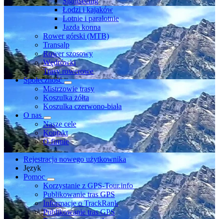
Sightseeing
Łodzi i kajaków
Lotnie i paralotnie
Jazda konna
Rower górski (MTB)
Transalp
Rower szosowy
Wędrówki
Trasy rowerowe
Społeczność
Mistrzowie trasy
Koszulka żółta
Koszulka czerwono-biała
O nas
Nasze cele
Kontakt
O firmie
Rejestracja nowego użytkownika
Język
Pomoc
Korzystanie z GPS-Tour.info
Publikowanie tras GPS
Informacje o TrackRank
Publikowanie tras GPS