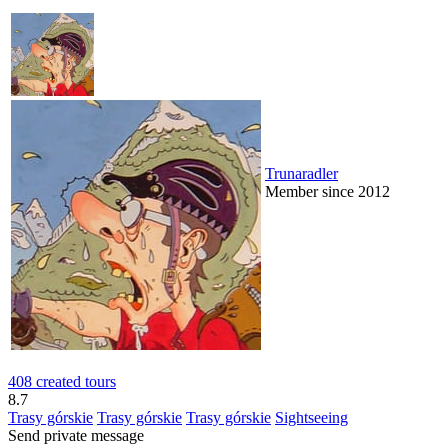
Trunaradler
Member since 2012
408 created tours
8.7
Trasy górskie
Trasy górskie
Trasy górskie
Sightseeing
Send private message