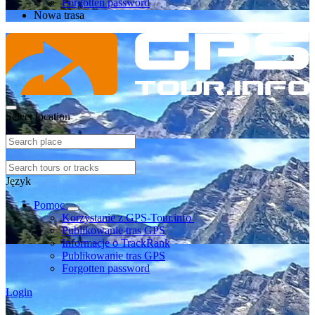
Forgotten password
Nowa trasa
Select location
Język
Pomoc
Korzystanie z GPS-Tour.info
Publikowanie tras GPS
Informacje o TrackRank
Publikowanie tras GPS
Forgotten password
Login