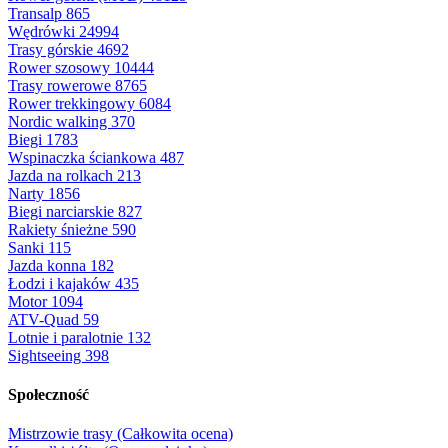
Transalp
865
Wędrówki
24994
Trasy górskie
4692
Rower szosowy
10444
Trasy rowerowe
8765
Rower trekkingowy
6084
Nordic walking
370
Biegi
1783
Wspinaczka ściankowa
487
Jazda na rolkach
213
Narty
1856
Biegi narciarskie
827
Rakiety śnieżne
590
Sanki
115
Jazda konna
182
Łodzi i kajaków
435
Motor
1094
ATV-Quad
59
Lotnie i paralotnie
132
Sightseeing
398
Społeczność
Mistrzowie trasy (Całkowita ocena)