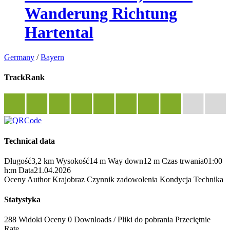
Wanderung Richtung
Hartental
Germany
/
Bayern
TrackRank
Technical data
Długość
3,2 km
Wysokość
14 m
Way down
12 m
Czas trwania
01:00
h:m
Data
21.04.2026
Oceny
Author
Krajobraz
Czynnik zadowolenia
Kondycja
Technika
Statystyka
288 Widoki
Oceny
0 Downloads / Pliki do pobrania
Przeciętnie
Rate