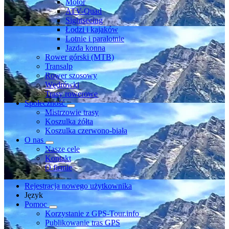
Motor
ATV-Quad
Sightseeing
Łodzi i kajaków
Lotnie i paralotnie
Jazda konna
Rower górski (MTB)
Transalp
Rower szosowy
Wędrówki
Trasy rowerowe
Społeczność
Mistrzowie trasy
Koszulka żółta
Koszulka czerwono-biała
O nas
Nasze cele
Kontakt
O firmie
Rejestracja nowego użytkownika
Język
Pomoc
Korzystanie z GPS-Tour.info
Publikowanie tras GPS