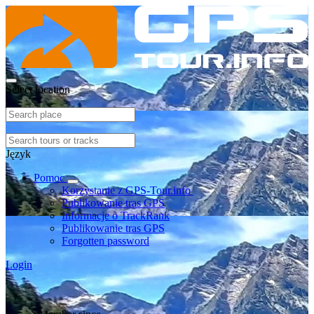
Select location
Język
Pomoc
Korzystanie z GPS-Tour.info
Publikowanie tras GPS
Informacje o TrackRank
Publikowanie tras GPS
Forgotten password
Login