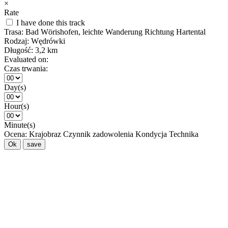
×
Rate
I have done this track
Trasa:
Bad Wörishofen, leichte Wanderung Richtung Hartental
Rodzaj:
Wędrówki
Długość:
3,2 km
Evaluated on:
Czas trwania:
Day(s)
Hour(s)
Minute(s)
Ocena:
Krajobraz
Czynnik zadowolenia
Kondycja
Technika
Ok
save