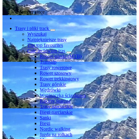
Member since
Trasy i pliki track
Wyszukaj
Najpiękniejsze trasy
The top favourites
Całe archiwum tras
Rower górski (MTB)
Transalp
Trasy rowerowe
Rower szosowy
Rower trekkingowy
Trasy górskie
Wędrówki
Wspinaczka ściankowa
Rakiety śnieżne
Trasy narciarskie
Biegi narciarskie
Sanki
Biegi
Nordic walking
Jazda na rolkach