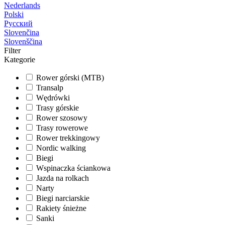
Nederlands
Polski
Русский
Slovenčina
Slovenščina
Filter
Kategorie
Rower górski (MTB)
Transalp
Wędrówki
Trasy górskie
Rower szosowy
Trasy rowerowe
Rower trekkingowy
Nordic walking
Biegi
Wspinaczka ściankowa
Jazda na rolkach
Narty
Biegi narciarskie
Rakiety śnieżne
Sanki