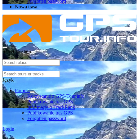
Forgotten password
Nowa trasa
Select location
Język
Pomoc
Korzystanie z GPS-Tour.info
Publikowanie tras GPS
Informacje o TrackRank
Publikowanie tras GPS
Forgotten password
Login