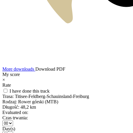
More downloads
Download PDF
My score
×
Rate
I have done this track
Trasa:
Titisee-Feldberg-Schauinsland-Freiburg
Rodzaj:
Rower górski (MTB)
Długość:
48,2 km
Evaluated on:
Czas trwania:
Day(s)