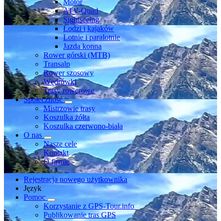
Motor
ATV-Quad
Sightseeing
Łodzi i kajaków
Lotnie i paralotnie
Jazda konna
Rower górski (MTB)
Transalp
Rower szosowy
Wędrówki
Trasy rowerowe
Społeczność
Mistrzowie trasy
Koszulka żółta
Koszulka czerwono-biała
O nas
Nasze cele
Kontakt
O firmie
Rejestracja nowego użytkownika
Język
Pomoc
Korzystanie z GPS-Tour.info
Publikowanie tras GPS