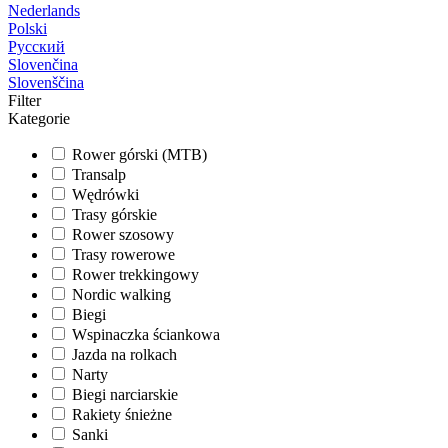
Nederlands
Polski
Русский
Slovenčina
Slovenščina
Filter
Kategorie
Rower górski (MTB)
Transalp
Wędrówki
Trasy górskie
Rower szosowy
Trasy rowerowe
Rower trekkingowy
Nordic walking
Biegi
Wspinaczka ściankowa
Jazda na rolkach
Narty
Biegi narciarskie
Rakiety śnieżne
Sanki