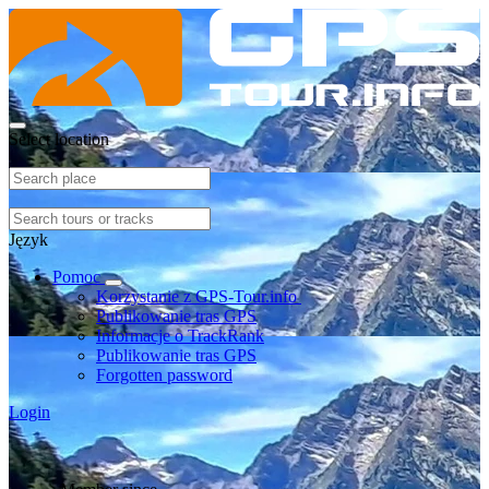
Select location
Język
Pomoc
Korzystanie z GPS-Tour.info
Publikowanie tras GPS
Informacje o TrackRank
Publikowanie tras GPS
Forgotten password
Login