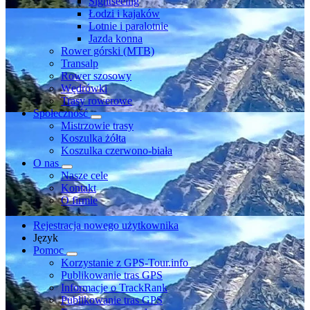
Sightseeing
Łodzi i kajaków
Lotnie i paralotnie
Jazda konna
Rower górski (MTB)
Transalp
Rower szosowy
Wędrówki
Trasy rowerowe
Społeczność
Mistrzowie trasy
Koszulka żółta
Koszulka czerwono-biała
O nas
Nasze cele
Kontakt
O firmie
Rejestracja nowego użytkownika
Język
Pomoc
Korzystanie z GPS-Tour.info
Publikowanie tras GPS
Informacje o TrackRank
Publikowanie tras GPS