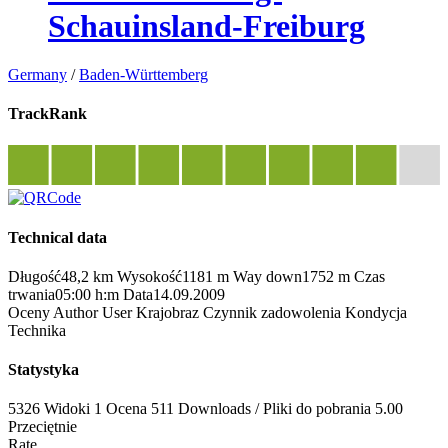
Schauinsland-Freiburg
Germany
/
Baden-Württemberg
TrackRank
Technical data
Długość
48,2 km
Wysokość
1181 m
Way down
1752 m
Czas
trwania
05:00 h:m
Data
14.09.2009
Oceny
Author
User
Krajobraz
Czynnik zadowolenia
Kondycja
Technika
Statystyka
5326 Widoki
1
Ocena
511 Downloads / Pliki do pobrania
5.00
Przeciętnie
Rate