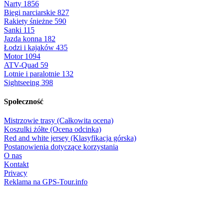
Narty
1856
Biegi narciarskie
827
Rakiety śnieżne
590
Sanki
115
Jazda konna
182
Łodzi i kajaków
435
Motor
1094
ATV-Quad
59
Lotnie i paralotnie
132
Sightseeing
398
Społeczność
Mistrzowie trasy (Całkowita ocena)
Koszulki żółte (Ocena odcinka)
Red and white jersey (Klasyfikacja górska)
Postanowienia dotyczące korzystania
O nas
Kontakt
Privacy
Reklama na GPS-Tour.info