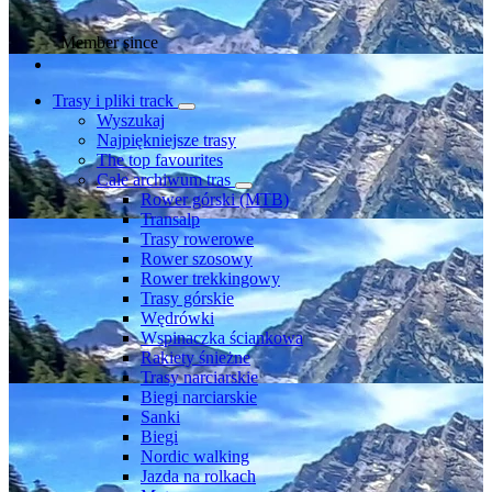
Member since
Trasy i pliki track
Wyszukaj
Najpiękniejsze trasy
The top favourites
Całe archiwum tras
Rower górski (MTB)
Transalp
Trasy rowerowe
Rower szosowy
Rower trekkingowy
Trasy górskie
Wędrówki
Wspinaczka ściankowa
Rakiety śnieżne
Trasy narciarskie
Biegi narciarskie
Sanki
Biegi
Nordic walking
Jazda na rolkach