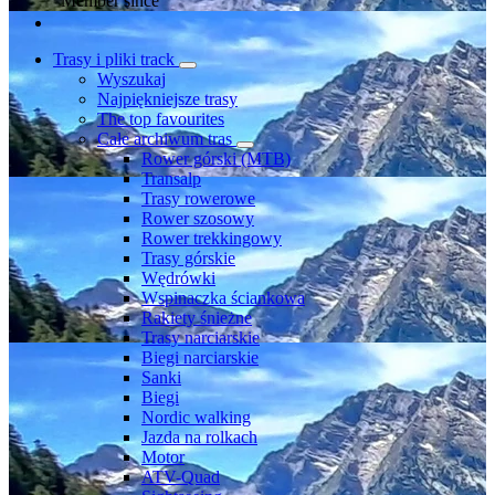
Member since
Trasy i pliki track
Wyszukaj
Najpiękniejsze trasy
The top favourites
Całe archiwum tras
Rower górski (MTB)
Transalp
Trasy rowerowe
Rower szosowy
Rower trekkingowy
Trasy górskie
Wędrówki
Wspinaczka ściankowa
Rakiety śnieżne
Trasy narciarskie
Biegi narciarskie
Sanki
Biegi
Nordic walking
Jazda na rolkach
Motor
ATV-Quad