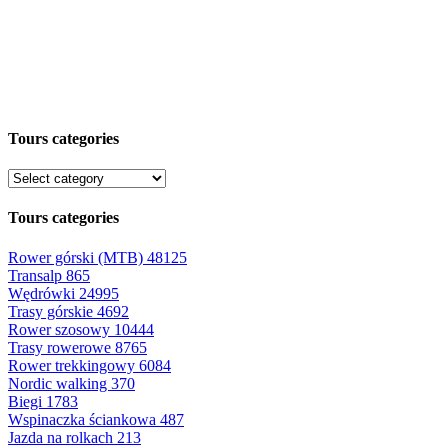
Tours categories
Tours categories
Rower górski (MTB)
48125
Transalp
865
Wędrówki
24995
Trasy górskie
4692
Rower szosowy
10444
Trasy rowerowe
8765
Rower trekkingowy
6084
Nordic walking
370
Biegi
1783
Wspinaczka ściankowa
487
Jazda na rolkach
213