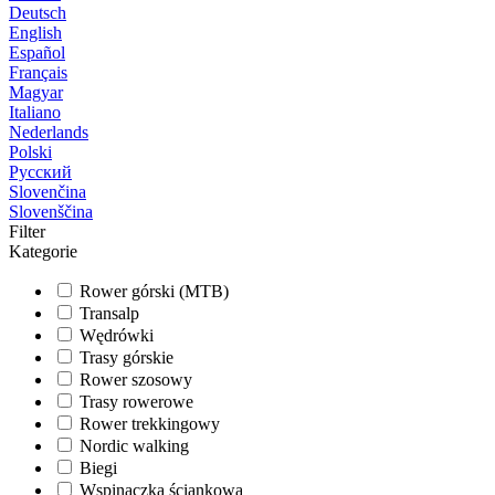
Deutsch
English
Español
Français
Magyar
Italiano
Nederlands
Polski
Русский
Slovenčina
Slovenščina
Filter
Kategorie
Rower górski (MTB)
Transalp
Wędrówki
Trasy górskie
Rower szosowy
Trasy rowerowe
Rower trekkingowy
Nordic walking
Biegi
Wspinaczka ściankowa