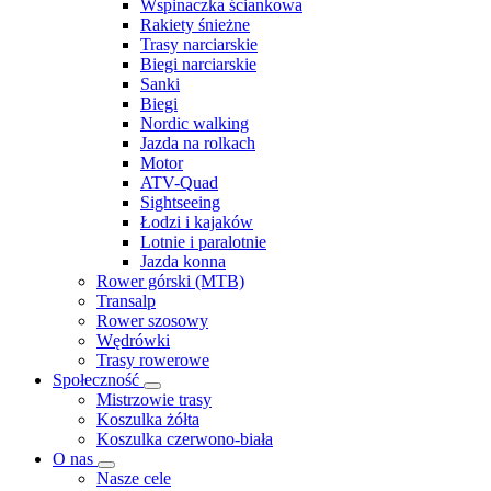
Wspinaczka ściankowa
Rakiety śnieżne
Trasy narciarskie
Biegi narciarskie
Sanki
Biegi
Nordic walking
Jazda na rolkach
Motor
ATV-Quad
Sightseeing
Łodzi i kajaków
Lotnie i paralotnie
Jazda konna
Rower górski (MTB)
Transalp
Rower szosowy
Wędrówki
Trasy rowerowe
Społeczność
Mistrzowie trasy
Koszulka żółta
Koszulka czerwono-biała
O nas
Nasze cele