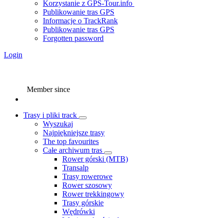
Korzystanie z GPS-Tour.info
Publikowanie tras GPS
Informacje o TrackRank
Publikowanie tras GPS
Forgotten password
Login
Member since
Trasy i pliki track
Wyszukaj
Najpiękniejsze trasy
The top favourites
Całe archiwum tras
Rower górski (MTB)
Transalp
Trasy rowerowe
Rower szosowy
Rower trekkingowy
Trasy górskie
Wędrówki