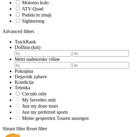
Motorno kolo
ATV-Quad
Padala in zmaji
Sightseeing
Advanced filters
TrackRank
Dolžina (km)
Metri nadmorske višine
Pokrajina
Dejavnik zabave
Kondicija
Tehnika
Circuits only
My favorites only
Just my done tours
Just my preferred sports
Meine gesperrten Touren anzeigen
Shrani filter
Reset filter