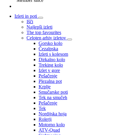
Member since
Izleti in poti
Išči
Najlepši izleti
The top favourites
Celoten arhiv izletov
Gorsko kolo
Čezalpska
Izleti s kolesom
Dirkalno kolo
Treking kolo
Izlet v gore
Pešačenje
Plezalna pot
Krplje
Smučarske poti
Tek na smučeh
Pešačenje
Tek
Nordijska hoja
Rolerji
Motorno kolo
ATV-Quad