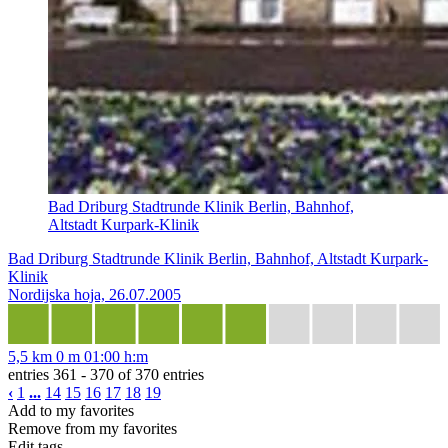
Bad Driburg Stadtrunde Klinik Berlin, Bahnhof,
Altstadt Kurpark-Klinik
Bad Driburg Stadtrunde Klinik Berlin, Bahnhof, Altstadt Kurpark-
Klinik
Nordijska hoja, 26.07.2005
5,5 km
0 m
01:00 h:m
entries 361 - 370 of 370 entries
‹
1
...
14
15
16
17
18
19
Add to my favorites
Remove from my favorites
Edit tags