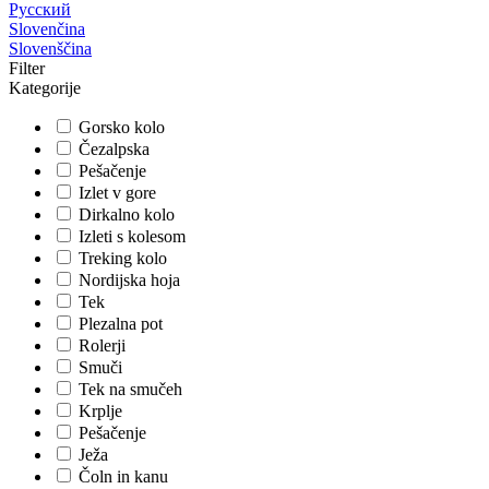
Русский
Slovenčina
Slovenščina
Filter
Kategorije
Gorsko kolo
Čezalpska
Pešačenje
Izlet v gore
Dirkalno kolo
Izleti s kolesom
Treking kolo
Nordijska hoja
Tek
Plezalna pot
Rolerji
Smuči
Tek na smučeh
Krplje
Pešačenje
Ježa
Čoln in kanu