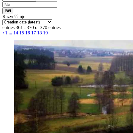
Razvrščanje
entries 361 - 370 of 370 entries
‹
1
...
14
15
16
17
18
19