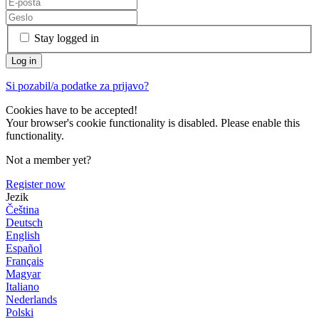
Stay logged in
Si pozabil/a podatke za prijavo?
Cookies have to be accepted!
Your browser's cookie functionality is disabled. Please enable this
functionality.
Not a member yet?
Register now
Jezik
Čeština
Deutsch
English
Español
Français
Magyar
Italiano
Nederlands
Polski