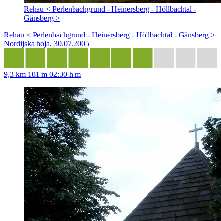
Rehau < Perlenbachgrund - Heinersberg - Höllbachtal -
Gänsberg >
Rehau < Perlenbachgrund - Heinersberg - Höllbachtal - Gänsberg >
Nordijska hoja, 30.07.2005
9,3 km
181 m
02:30 h:m