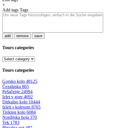
×
Add tags
Tags
add
remove
save
Tours categories
Tours categories
Gorsko kolo
48125
Čezalpska
865
Pešačenje
24994
Izlet v gore
4692
Dirkalno kolo
10444
Izleti s kolesom
8765
Treking kolo
6084
Nordijska hoja
370
Tek
1783
Plezalna pot
487