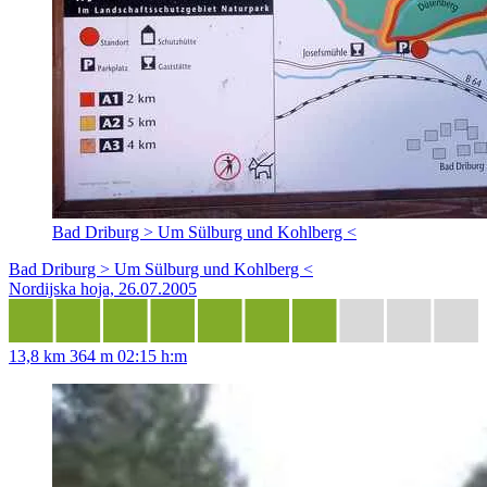
Bad Driburg > Um Sülburg und Kohlberg <
Bad Driburg > Um Sülburg und Kohlberg <
Nordijska hoja, 26.07.2005
13,8 km
364 m
02:15 h:m