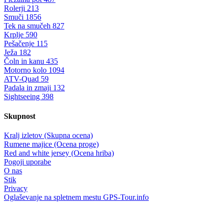
Rolerji
213
Smuči
1856
Tek na smučeh
827
Krplje
590
Pešačenje
115
Ježa
182
Čoln in kanu
435
Motorno kolo
1094
ATV-Quad
59
Padala in zmaji
132
Sightseeing
398
Skupnost
Kralj izletov (Skupna ocena)
Rumene majice (Ocena proge)
Red and white jersey (Ocena hriba)
Pogoji uporabe
O nas
Stik
Privacy
Oglaševanje na spletnem mestu GPS-Tour.info