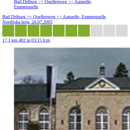
Bad Driburg >> Quellenweg << Aaquelle,
Emmerquelle
Bad Driburg >> Quellenweg << Aaquelle, Emmerquelle
Nordijska hoja, 26.07.2005
17,1 km
402 m
03:15 h:m