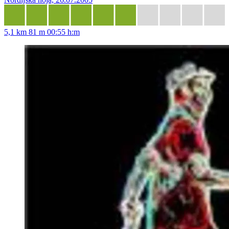
5,1 km
81 m
00:55 h:m