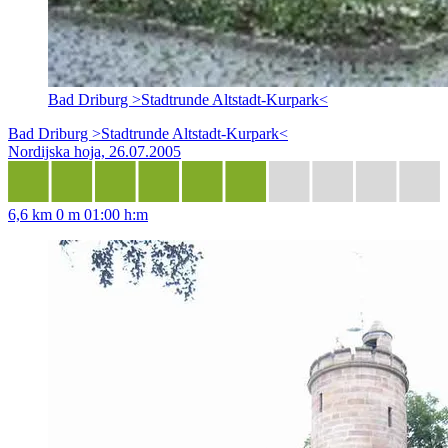
Bad Driburg >Stadtrunde Altstadt-Kurpark<
Bad Driburg >Stadtrunde Altstadt-Kurpark<
Nordijska hoja, 26.07.2005
6,6 km
0 m
01:00 h:m