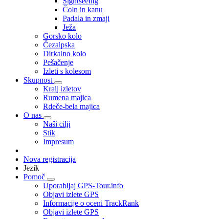
Sightseeing
Čoln in kanu
Padala in zmaji
Ježa
Gorsko kolo
Čezalpska
Dirkalno kolo
Pešačenje
Izleti s kolesom
Skupnost
Kralj izletov
Rumena majica
Rdeče-bela majica
O nas
Naši cilji
Stik
Impresum
Nova registracija
Jezik
Pomoč
Uporabljaj GPS-Tour.info
Objavi izlete GPS
Informacije o oceni TrackRank
Objavi izlete GPS