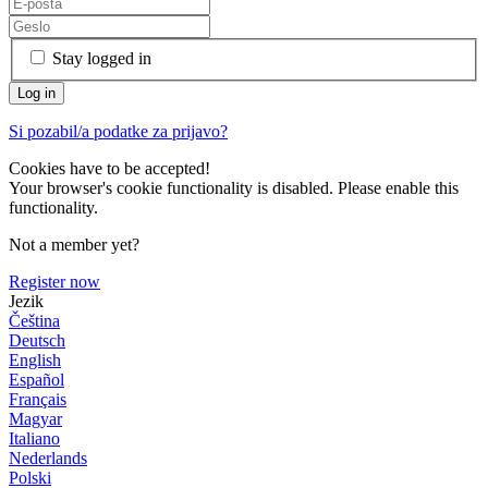
Stay logged in
Si pozabil/a podatke za prijavo?
Cookies have to be accepted!
Your browser's cookie functionality is disabled. Please enable this
functionality.
Not a member yet?
Register now
Jezik
Čeština
Deutsch
English
Español
Français
Magyar
Italiano
Nederlands
Polski