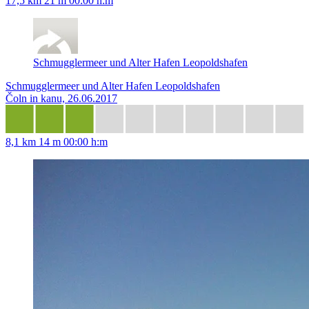
17,5 km
21 m
00:00 h:m
Schmugglermeer und Alter Hafen Leopoldshafen
Schmugglermeer und Alter Hafen Leopoldshafen
Čoln in kanu, 26.06.2017
8,1 km
14 m
00:00 h:m