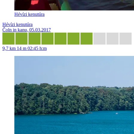
Hévízi kenutúra
Hévízi kenutúra
Čoln in kanu, 05.03.2017
9,7 km
14 m
02:45 h:m