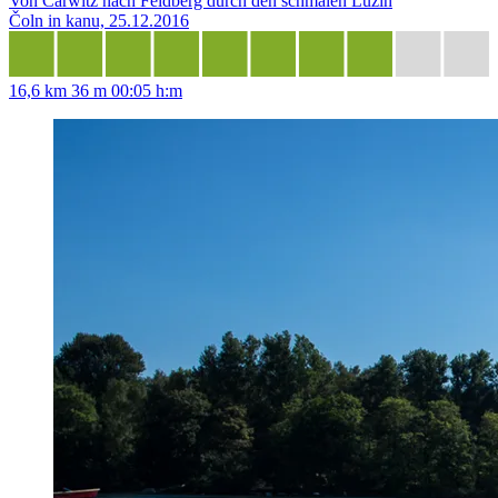
Von Carwitz nach Feldberg durch den schmalen Luzin
Čoln in kanu, 25.12.2016
16,6 km
36 m
00:05 h:m