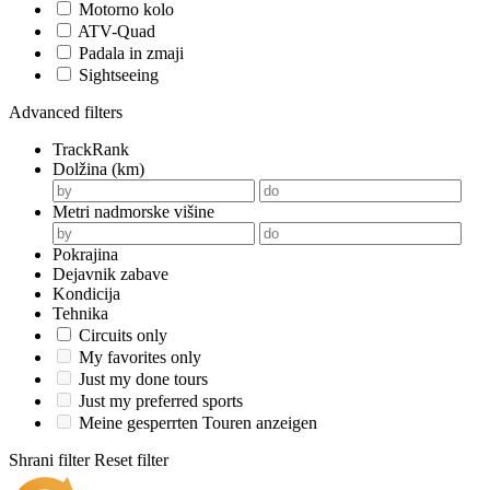
Motorno kolo
ATV-Quad
Padala in zmaji
Sightseeing
Advanced filters
TrackRank
Dolžina (km)
Metri nadmorske višine
Pokrajina
Dejavnik zabave
Kondicija
Tehnika
Circuits only
My favorites only
Just my done tours
Just my preferred sports
Meine gesperrten Touren anzeigen
Shrani filter
Reset filter