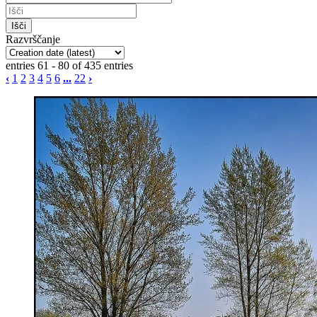
Razvrščanje
entries 61 - 80 of 435 entries
‹
1
2
3
4
5
6
...
22
›