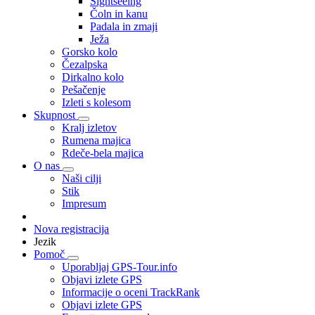
Sightseeing
Čoln in kanu
Padala in zmaji
Ježa
Gorsko kolo
Čezalpska
Dirkalno kolo
Pešačenje
Izleti s kolesom
Skupnost
Kralj izletov
Rumena majica
Rdeče-bela majica
O nas
Naši cilji
Stik
Impresum
Nova registracija
Jezik
Pomoč
Uporabljaj GPS-Tour.info
Objavi izlete GPS
Informacije o oceni TrackRank
Objavi izlete GPS