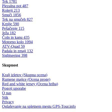
Tek
1781
Plezalna pot
487
Rolerji
213
Smuči
1856
Tek na smučeh
827
Krplje
590
Pešačenje
115
Ježa
182
Čoln in kanu
435
Motorno kolo
1094
ATV-Quad
59
Padala in zmaji
132
Sightseeing
398
Skupnost
Kralj izletov (Skupna ocena)
Rumene majice (Ocena proge)
Red and white jersey (Ocena hriba)
Pogoji uporabe
O nas
Stik
Privacy
Oglaševanje na spletnem mestu GPS-Tour.info