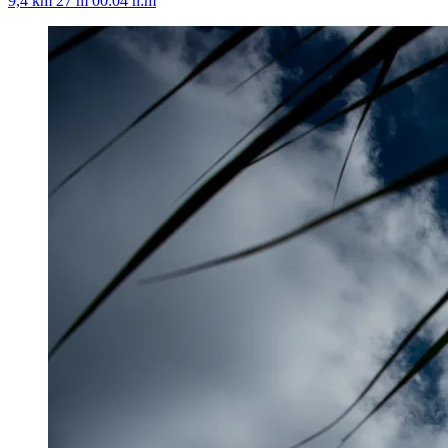
9,4 km
27 m
00:04 h:m