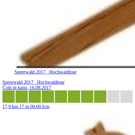
Spreewald 2017_ Hochwaldtour
Spreewald 2017_ Hochwaldtour
Čoln in kanu, 16.08.2017
17,9 km
17 m
00:00 h:m