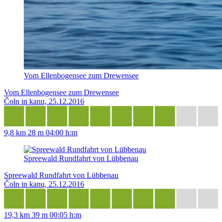
Vom Ellenbogensee zum Drewensee
Vom Ellenbogensee zum Drewensee
Čoln in kanu, 25.12.2016
9,8 km
28 m
04:00 h:m
Spreewald Rundfahrt von Lübbenau
Spreewald Rundfahrt von Lübbenau
Čoln in kanu, 25.12.2016
19,3 km
39 m
00:05 h:m