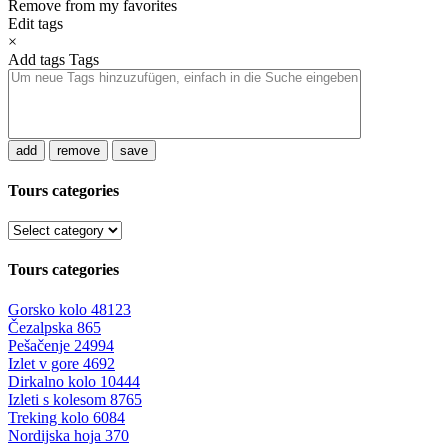
Remove from my favorites
Edit tags
×
Add tags
Tags
add
remove
save
Tours categories
Tours categories
Gorsko kolo
48123
Čezalpska
865
Pešačenje
24994
Izlet v gore
4692
Dirkalno kolo
10444
Izleti s kolesom
8765
Treking kolo
6084
Nordijska hoja
370