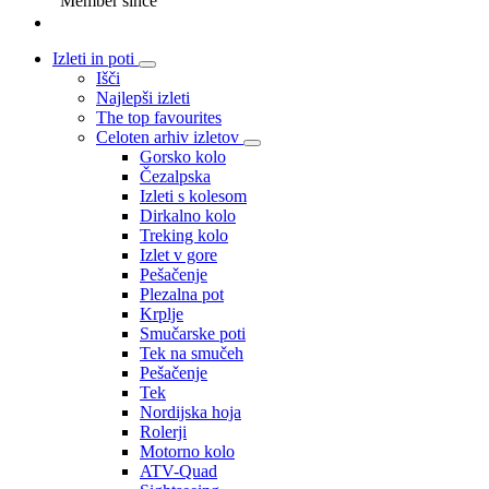
Member since
Izleti in poti
Išči
Najlepši izleti
The top favourites
Celoten arhiv izletov
Gorsko kolo
Čezalpska
Izleti s kolesom
Dirkalno kolo
Treking kolo
Izlet v gore
Pešačenje
Plezalna pot
Krplje
Smučarske poti
Tek na smučeh
Pešačenje
Tek
Nordijska hoja
Rolerji
Motorno kolo
ATV-Quad