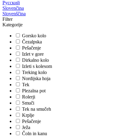
Русский
Slovenčina
Slovenščina
Filter
Kategorije
Gorsko kolo
Čezalpska
Pešačenje
Izlet v gore
Dirkalno kolo
Izleti s kolesom
Treking kolo
Nordijska hoja
Tek
Plezalna pot
Rolerji
Smuči
Tek na smučeh
Krplje
Pešačenje
Ježa
Čoln in kanu