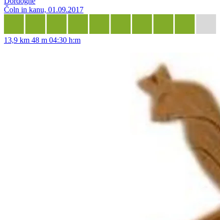
Dordogne
Čoln in kanu, 01.09.2017
13,9 km
48 m
04:30 h:m