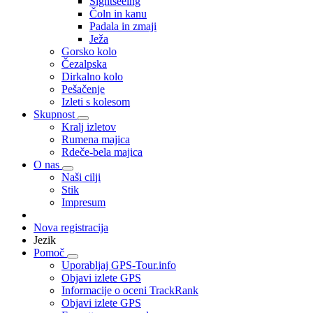
Sightseeing
Čoln in kanu
Padala in zmaji
Ježa
Gorsko kolo
Čezalpska
Dirkalno kolo
Pešačenje
Izleti s kolesom
Skupnost
Kralj izletov
Rumena majica
Rdeče-bela majica
O nas
Naši cilji
Stik
Impresum
Nova registracija
Jezik
Pomoč
Uporabljaj GPS-Tour.info
Objavi izlete GPS
Informacije o oceni TrackRank
Objavi izlete GPS