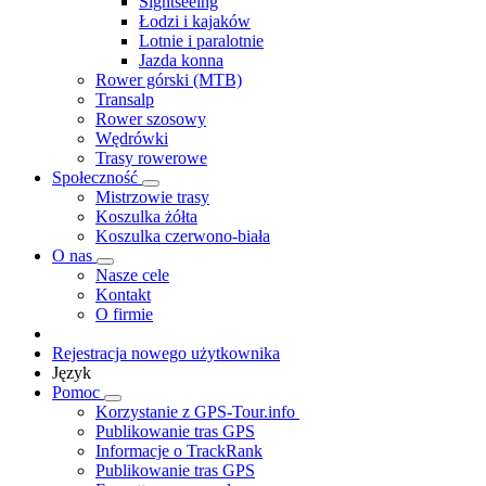
Sightseeing
Łodzi i kajaków
Lotnie i paralotnie
Jazda konna
Rower górski (MTB)
Transalp
Rower szosowy
Wędrówki
Trasy rowerowe
Społeczność
Mistrzowie trasy
Koszulka żółta
Koszulka czerwono-biała
O nas
Nasze cele
Kontakt
O firmie
Rejestracja nowego użytkownika
Język
Pomoc
Korzystanie z GPS-Tour.info
Publikowanie tras GPS
Informacje o TrackRank
Publikowanie tras GPS