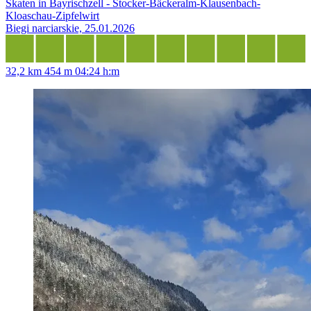
Skaten in Bayrischzell - Stocker-Bäckeralm-Klausenbach-
Kloaschau-Zipfelwirt
Biegi narciarskie, 25.01.2026
32,2 km
454 m
04:24 h:m