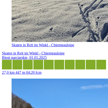
Skaten in Reit im Winkl - Chiemgauloipe
Skaten in Reit im Winkl - Chiemgauloipe
Biegi narciarskie, 01.01.2025
27,0 km
447 m
04:20 h:m