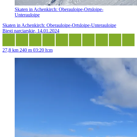
Skaten in Achenkirch: Oberauloipe-Ortsloipe-
Unterauloipe
Skaten in Achenkirch: Oberauloipe-Ortsloipe-Unterauloipe
Biegi narciarskie, 14.01.2024
27,8 km
240 m
03:20 h:m