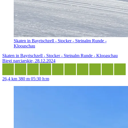
Skaten in Bayrischzell - Stocker - Steinalm Runde -
Klooaschau
Skaten in Bayrischzell - Stocker - Steinalm Runde - Klooaschau
Biegi narciarskie, 28.12.2024
26,4 km
380 m
05:30 h:m