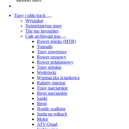
Member since
Trasy i pliki track
Wyszukaj
Najpiękniejsze trasy
The top favourites
Całe archiwum tras
Rower górski (MTB)
Transalp
Trasy rowerowe
Rower szosowy
Rower trekkingowy
Trasy górskie
Wędrówki
Wspinaczka ściankowa
Rakiety śnieżne
Trasy narciarskie
Biegi narciarskie
Sanki
Biegi
Nordic walking
Jazda na rolkach
Motor
ATV-Quad