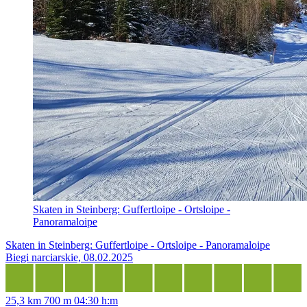
Skaten in Steinberg: Guffertloipe - Ortsloipe -
Panoramaloipe
Skaten in Steinberg: Guffertloipe - Ortsloipe - Panoramaloipe
Biegi narciarskie, 08.02.2025
25,3 km
700 m
04:30 h:m