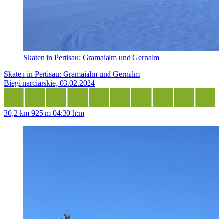
Skaten in Pertisau: Gramaialm und Gernalm
Skaten in Pertisau: Gramaialm und Gernalm
Biegi narciarskie, 03.02.2024
30,2 km
925 m
04:30 h:m