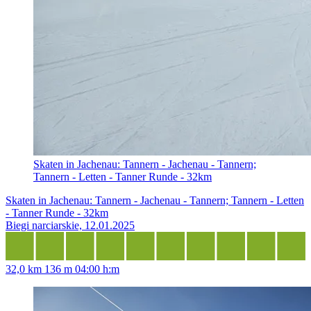
Skaten in Jachenau: Tannern - Jachenau - Tannern;
Tannern - Letten - Tanner Runde - 32km
Skaten in Jachenau: Tannern - Jachenau - Tannern; Tannern - Letten
- Tanner Runde - 32km
Biegi narciarskie, 12.01.2025
32,0 km
136 m
04:00 h:m