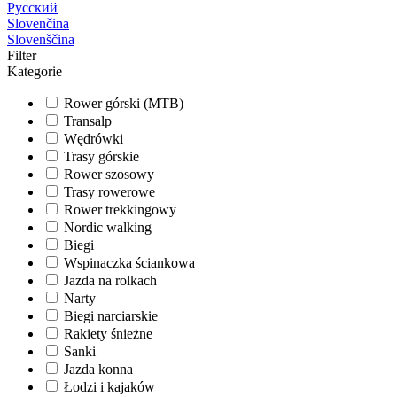
Русский
Slovenčina
Slovenščina
Filter
Kategorie
Rower górski (MTB)
Transalp
Wędrówki
Trasy górskie
Rower szosowy
Trasy rowerowe
Rower trekkingowy
Nordic walking
Biegi
Wspinaczka ściankowa
Jazda na rolkach
Narty
Biegi narciarskie
Rakiety śnieżne
Sanki
Jazda konna
Łodzi i kajaków