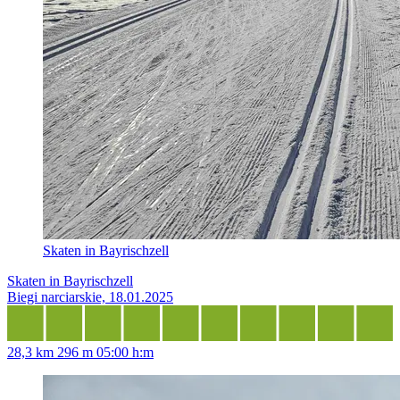
Skaten in Bayrischzell
Skaten in Bayrischzell
Biegi narciarskie, 18.01.2025
28,3 km
296 m
05:00 h:m