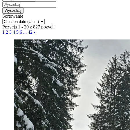
Sortowanie
Pozycja 1 - 20 z 827 pozycji
1
2
3
4
5
6
...
42
›