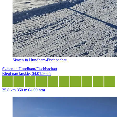
Skaten in Hundham-Fischbachau
Skaten in Hundham-Fischbachau
Biegi narciarskie, 04.01.2025
25,8 km
350 m
04:00 h:m