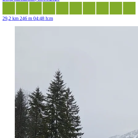
29,2 km
246 m
04:48 h:m